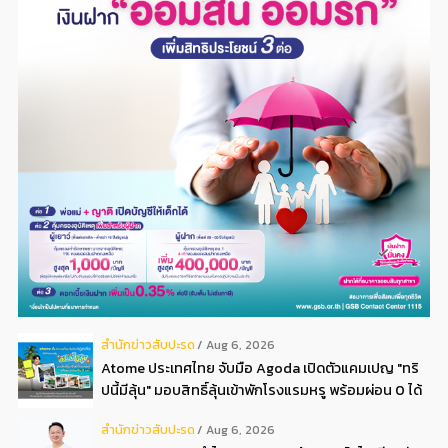
สํานักข่าวสับปะรด
Aug 6, 2026
Atome ประเทศไทย จับมือ Agoda เปิดตัวแคมเปญ "ทริ
ปนี้มีลุ้น" มอบสิทธิ์ลุ้นเข้าพักโรงแรมหรู พร้อมผ่อน 0 ได้
3 งวด**
สํานักข่าวสับปะรด
Aug 6, 2026