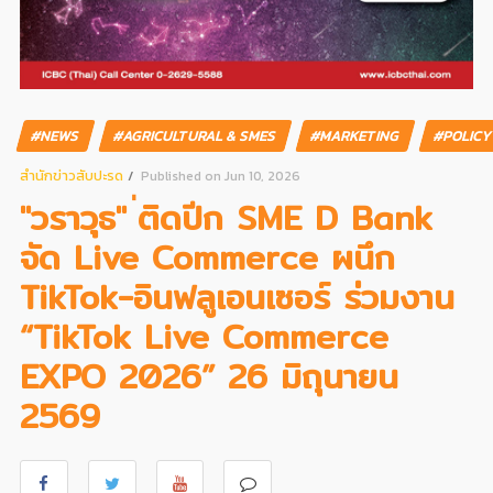
#NEWS
#AGRICULTURAL & SMES
#MARKETING
#POLIC
สํานักข่าวสับปะรด
Published on Jun 10, 2026
"วราวุธ" ่ติดปีก SME D Bank
จัด Live Commerce ผนึก
TikTok-อินฟลูเอนเซอร์ ร่วมงาน
“TikTok Live Commerce
EXPO 2026” 26 มิถุนายน
2569