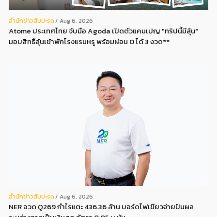
สํานักข่าวสับปะรด
Aug 6, 2026
Atome ประเทศไทย จับมือ Agoda เปิดตัวแคมเปญ "ทริปนี้มีลุ้น"
มอบสิทธิ์ลุ้นเข้าพักโรงแรมหรู พร้อมผ่อน 0 ได้ 3 งวด**
สํานักข่าวสับปะรด
Aug 6, 2026
NER อวด Q269 กำไรแตะ 436.36 ล้าน บอร์ดไฟเขียวจ่ายปันผล