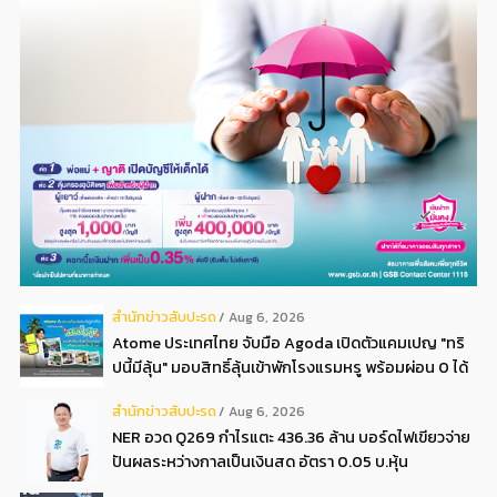
สํานักข่าวสับปะรด
Aug 6, 2026
Atome ประเทศไทย จับมือ Agoda เปิดตัวแคมเปญ "ทริ
ปนี้มีลุ้น" มอบสิทธิ์ลุ้นเข้าพักโรงแรมหรู พร้อมผ่อน 0 ได้
3 งวด**
สํานักข่าวสับปะรด
Aug 6, 2026
NER อวด Q269 กำไรแตะ 436.36 ล้าน บอร์ดไฟเขียวจ่าย
ปันผลระหว่างกาลเป็นเงินสด อัตรา 0.05 บ.หุ้น