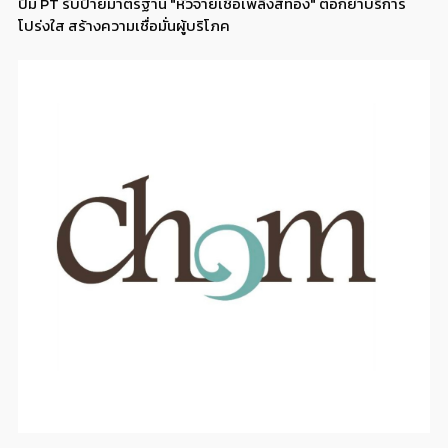
ปั๊ม PT รับป้ายมาตรฐาน "หัวจ่ายเชื้อเพลิงสีทอง" ตอกย้ำบริการ
โปร่งใส สร้างความเชื่อมั่นผู้บริโภค