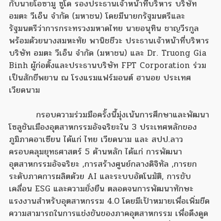
กับนายโอซามู ซูโด รองประธานเจ้าหน้าที่บริหาร บริษัท
อมตะ วีเอ็น จำกัด (มหาชน) โดยมีนายกรัฐมนตรีและ
รัฐมนตรีว่าการกระทรวงมหาดไทย นายอนุทิน ชาญวีรกูล
พร้อมด้วยนางสมหะทัย พานิชชีวะ ประธานเจ้าหน้าที่บริหาร
บริษัท อมตะ วีเอ็น จำกัด (มหาชน) และ Dr. Truong Gia
Binh ผู้ก่อตั้งและประธานบริษัท FPT Corporation ร่วม
เป็นสักขีพยาน ณ โรงแรมแฟร์มอนต์ ฮานอย ประเทศ
เวียดนาม
กรอบความร่วมมือครั้งนี้มุ่งเน้นการศึกษาและพัฒนา
โซลูชันเมืองอุตสาหกรรมอัจฉริยะใน 3 ประเทศหลักของ
ภูมิภาคอาเซียน ได้แก่ ไทย เวียดนาม และ สปป.ลาว
ครอบคลุมยุทธศาสตร์ 5 ด้านหลัก ได้แก่ การพัฒนา
อุตสาหกรรมอัจฉริยะ ,การสร้างศูนย์กลางดิจิทัล ,การยก
ระดับภาคการผลิตด้วย AI และระบบอัตโนมัติ, การขับ
เคลื่อน ESG และความยั่งยืน ตลอดจนการพัฒนาทักษะ
แรงงานสำหรับอุตสาหกรรม 4.0 โดยมีเป้าหมายเพื่อเพิ่มขีด
ความสามารถในการแข่งขันของภาคอุตสาหกรรม เพื่อดึงดูด