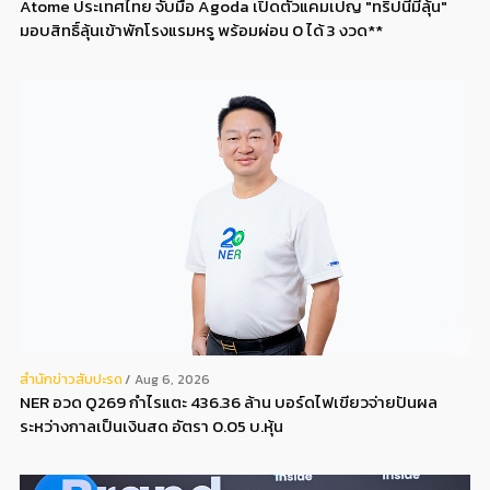
Atome ประเทศไทย จับมือ Agoda เปิดตัวแคมเปญ "ทริปนี้มีลุ้น"
มอบสิทธิ์ลุ้นเข้าพักโรงแรมหรู พร้อมผ่อน 0 ได้ 3 งวด**
สํานักข่าวสับปะรด
Aug 6, 2026
NER อวด Q269 กำไรแตะ 436.36 ล้าน บอร์ดไฟเขียวจ่ายปันผล
ระหว่างกาลเป็นเงินสด อัตรา 0.05 บ.หุ้น