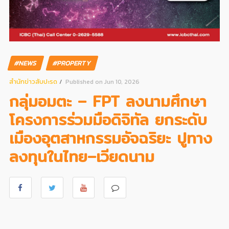
#NEWS
#PROPERTY
สํานักข่าวสับปะรด
Published on Jun 10, 2026
กลุ่มอมตะ – FPT ลงนามศึกษา
โครงการร่วมมือดิจิทัล ยกระดับ
เมืองอุตสาหกรรมอัจฉริยะ ปูทาง
ลงทุนในไทย–เวียดนาม