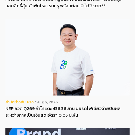
มอบสิทธิ์ลุ้นเข้าพักโรงแรมหรู พร้อมผ่อน 0 ได้ 3 งวด**
สํานักข่าวสับปะรด
Aug 6, 2026
NER อวด Q269 กำไรแตะ 436.36 ล้าน บอร์ดไฟเขียวจ่ายปันผล
ระหว่างกาลเป็นเงินสด อัตรา 0.05 บ.หุ้น