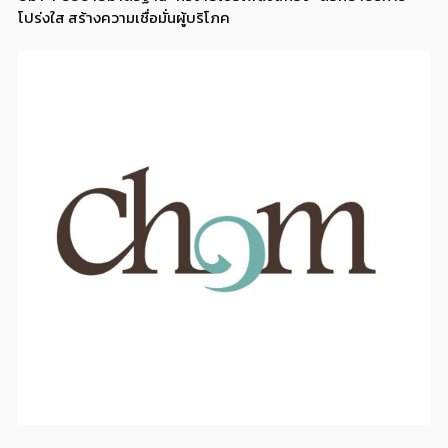
โปร่งใส สร้างความเชื่อมั่นผู้บริโภค