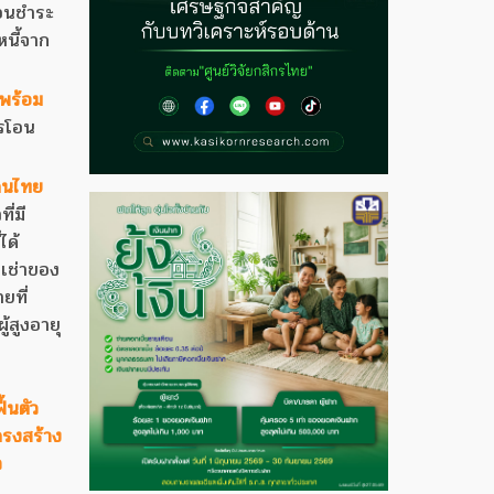
่อนชำระ
หนี้จาก
มพร้อม
ารโอน
คนไทย
ี่มี
ได้
เช่าของ
ยที่
ู้สูงอายุ
้นตัว
ครงสร้าง
ว