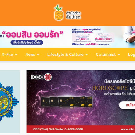
X-File
News
Lifestyle & Culture
Columnist
Log