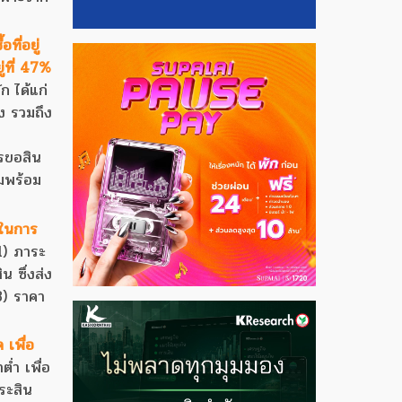
ที่อยู่
่ที่ 47%
ก ได้แก่
ูง รวมถึง
ารขอสิน
ามพร้อม
ถในการ
1) ภาระ
น ซึ่งส่ง
 3) ราคา
เพื่อ
ต่ำ เพื่อ
ระสิน