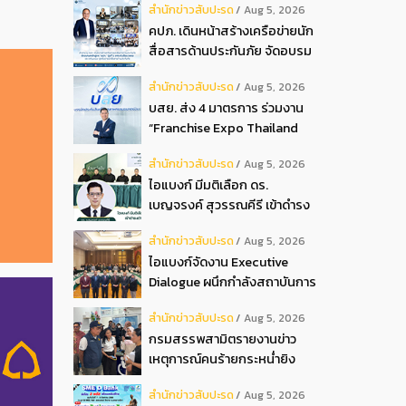
สํานักข่าวสับปะรด
Aug 5, 2026
2026
คปภ. เดินหน้าสร้างเครือข่ายนัก
สื่อสารด้านประกันภัย จัดอบรม
หลักสูตร “นปภ.” รุ่นที่ 1
สํานักข่าวสับปะรด
Aug 5, 2026
บสย. ส่ง 4 มาตรการ ร่วมงาน
“Franchise Expo Thailand
2026”
สํานักข่าวสับปะรด
Aug 5, 2026
ไอแบงก์ มีมติเลือก ดร.
เบญจรงค์ สุวรรณคีรี เข้าดำรง
ตำแหน่งกรรมการธนาคาร ใน
สํานักข่าวสับปะรด
Aug 5, 2026
การประชุมวิสามัญผู้ถือหุ้น ครั้ง
ไอแบงก์จัดงาน Executive
ที่ 22569
Dialogue ผนึกกำลังสถาบันการ
เงินอิสลามชั้นนำของมาเลเซีย
สํานักข่าวสับปะรด
Aug 5, 2026
ถ่ายทอดประสบการณ์กว่า 40 ปี
กรมสรรพสามิตรายงานข่าว
เตรียมความพร้อมองค์กรสู่การ
เหตุการณ์คนร้ายกระหน่ำยิง
เป็นธนาคารอิสลามแห่งอนาคต
สำนักงานสรรพสามิตพื้นที่
สํานักข่าวสับปะรด
Aug 5, 2026
ปัตตานี สาขามายอ