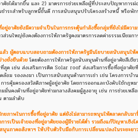
อยู่อาศัยได้มากขึ้น และ 2) มาตรการช่วยเหลือผู้ที่ประสบปัญหาการผ
อนชำระสำหรับลูกหนี้ชั้นดี การสนับสนุนปรับโครงสร้างหนี้ หรือพัก
อยู่อาศัยยังมีความจำเป็นในการกระตุ้นกำลังซื้อกลุ่มที่ยังไม่มีควา
ล่าวส่วนใหญ่ยังคงต้องการให้ภาครัฐคงมาตรการลดค่าธรรมเนียมก
แล้ว ผู้ตอบแบบสอบถามต้องการให้ภาครัฐมีนโยบายสนับสนุนให้
างยั่งยืนด้วย
โดยต้องการให้ภาครัฐสนับสนุนด้านที่อยู่อาศัยสีเขียวท
 เช่น ส่งเสริมการติด Solar roof ส่งเสริมการซื้อที่อยู่อาศัยที่
วดล้อม รองลงมา เป็นการสนับสนุนด้านการเช่า เช่น โครงการบ้าน
การคุ้มครองสวัสดิภาพผู้อยู่อาศัย โดยการออกและบังคับใช้กฎหมา
มมั่นคงด้านที่อยู่อาศัยท่ามกลางสังคมผู้สูงอายุ เช่น การช่วยเหลือผ
ึ้น ตามลำดับ
ักยภาพในการซื้อที่อยู่อาศัย แต่ยังไม่สามารถหนุนให้ตลาดกลับมาฟื
เป็นเจ้าของที่อยู่อาศัยของผู้มีรายได้ต่ำ รวมถึงแก้ปัญหาเชิงโ
นุนภาคอสังหาฯ ให้ปรับตัวรับมือกับการเปลี่ยนแปลงในระยะยา