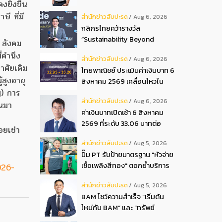
ยิ่งขึ้น
ปันผลระหว่างกาลเป็นเงินสด
ี ที่มี
สํานักข่าวสับปะรด
Aug 6, 2026
อัตรา 0.05 บ.หุ้น
กสิกรไทยคว้ารางวัล
“Sustainability Beyond
 สังคม
Banking Award”
่คำนึง
สํานักข่าวสับปะรด
Aug 6, 2026
าศัยเดิม
ไทยพาณิชย์ ประเมินค่าเงินบาท 6
สูงอายุ
สิงหาคม 2569 เคลื่อนไหวใน
y) การ
กรอบ 32.95-33.20 บาท
สํานักข่าวสับปะรด
Aug 6, 2026
ดอลลาร์
้นมา
ค่าเงินบาทเปิดเช้า 6 สิงหาคม
2569 ที่ระดับ 33.06 บาทต่อ
อยเช่า
ดอลลาร์ “แข็งค่าขึ้น”
สํานักข่าวสับปะรด
Aug 5, 2026
ปั๊ม PT รับป้ายมาตรฐาน "หัวจ่าย
เชื้อเพลิงสีทอง" ตอกย้ำบริการ
026-
โปร่งใส สร้างความเชื่อมั่นผู้
สํานักข่าวสับปะรด
Aug 5, 2026
บริโภค
BAM โชว์ความสำเร็จ “เริ่มต้น
ใหม่กับ BAM” และ “ทรัพย์
มหาชน พลัส” งาน IPAF Summit