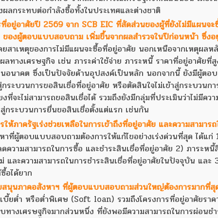
่งผลกระทบต่อกำลังซื้อทั้งในประเทศและต่างชาติ
ู่อาศัยปี 2569 จาก SCB EIC ที่สัดส่วนของผู้ที่ยังไม่มีแผนจะซื้อ
6% ของผู้ตอบแบบสอบถาม เพิ่มขึ้นจากผลสำรวจในปีก่อนหน้า ซึ่งอยู
ยสาเหตุของการไม่มีแผนจะซื้อที่อยู่อาศัย นอกเหนือจากเหตุผลหลั
หตุผลทางเศรษฐกิจ เช่น ภาระค่าใช้จ่าย ภาระหนี้ ราคาที่อยู่อาศัยที่ส
นาคต ซึ่งเป็นปัจจัยด้านอุปสงค์เป็นหลัก นอกจากนี้ ยังมีผู้ตอบ
กระบวนการขอสินเชื่อที่อยู่อาศัย หรือตัดสินใจไม่เข้าสู่กระบวนก
่ยงที่จะไม่สามารถขอสินเชื่อได้ รวมถึงยังมีกลุ่มที่ประเมินว่าไม่มีคว
ู่กระบวนการยื่นขอสินเชื่อตั้งแต่แรก เช่นกัน
ห้ภาครัฐเร่งช่วยเหลือในการเข้าถึงที่อยู่อาศัย และความสามาร
าที่ผู้ตอบแบบสอบถามต้องการให้แก้ไขอย่างเร่งด่วนที่สุด ได้แก่ 
 ซึ่งลดความสามารถในการซื้อ และชำระสินเชื่อที่อยู่อาศัย 2) ภาระหนี้สิ
ยใหม่ และความสามารถในการชำระสินเชื่อที่อยู่อาศัยในปัจจุบัน และ
้ซื้อได้ยาก
นุนภาคอสังหาฯ ที่ผู้ตอบแบบสอบถามส่วนใหญ่ต้องการมากที่สุด 
อกเบี้ยต่ำ หรือต่ำพิเศษ (Soft loan) รวมถึงโครงการที่อยู่อาศัยราคา
ลกระทบทางเศรษฐกิจมากส่วนหนึ่ง ที่ยังพอมีความสามารถในการผ่อนชำ