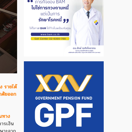
ง รายได้
อาศัยออก
ันทาง
การเงิน
ฉพาะจาก