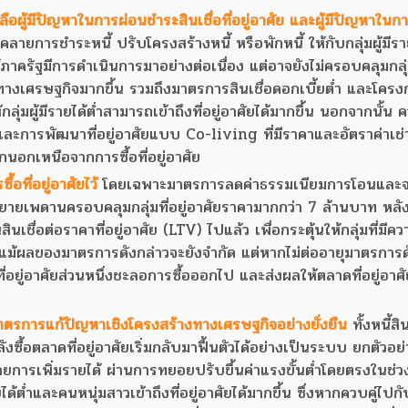
อผู้มีปัญหาในการผ่อนชำระสินเชื่อที่อยู่อาศัย และผู้มีปัญหาในกา
ลายการชำระหนี้ ปรับโครงสร้างหนี้ หรือพักหนี้ ให้กับกลุ่มผู้มีรายไ
าครัฐมีการดำเนินการมาอย่างต่อเนื่อง แต่อาจยังไม่ครอบคลุมกลุ่ม
างเศรษฐกิจมากขึ้น รวมถึงมาตรการสินเชื่อดอกเบี้ยต่ำ และโครงกา
ลุ่มผู้มีรายได้ต่ำสามารถเข้าถึงที่อยู่อาศัยได้มากขึ้น นอกจากนั้น 
ะการพัฒนาที่อยู่อาศัยแบบ Co-living ที่มีราคาและอัตราค่าเช่า
ือกนอกเหนือจากการซื้อที่อยู่อาศัย
อที่อยู่อาศัยไว้
โดยเฉพาะมาตรการลดค่าธรรมเนียมการโอนและ
ยเพดานครอบคลุมกลุ่มที่อยู่อาศัยราคามากกว่า 7 ล้านบาท หลัง
เชื่อต่อราคาที่อยู่อาศัย (LTV) ไปแล้ว เพื่อกระตุ้นให้กลุ่มที่มีค
ึ่งแม้ผลของมาตรการดังกล่าวจะยังจำกัด แต่หากไม่ต่ออายุมาตรการด
อที่อยู่อาศัยส่วนหนึ่งชะลอการซื้อออกไป และส่งผลให้ตลาดที่อยู่อาศ
ตรการแก้ปัญหาเชิงโครงสร้างทางเศรษฐกิจอย่างยั่งยืน
ทั้งหนี้ส
กำลังซื้อตลาดที่อยู่อาศัยเริ่มกลับมาฟื้นตัวได้อย่างเป็นระบบ ยกตัวอย
ดยการเพิ่มรายได้ ผ่านการทยอยปรับขึ้นค่าแรงขั้นต่ำโดยตรงในช่ว
ต่ำและคนหนุ่มสาวเข้าถึงที่อยู่อาศัยได้มากขึ้น ซึ่งหากควบคู่ไปกั