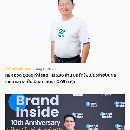
สํานักข่าวสับปะรด
Aug 6, 2026
NER อวด Q269 กำไรแตะ 436.36 ล้าน บอร์ดไฟเขียวจ่ายปันผล
ระหว่างกาลเป็นเงินสด อัตรา 0.05 บ.หุ้น