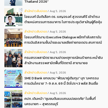
Thailand 2026”
สํานักข่าวสับปะรด
Aug 5, 2026
ไอแบงก์ มีมติเลือก ดร. เบญจรงค์ สุวรรณคีรี เข้าดำรง
ตำแหน่งกรรมการธนาคาร ในการประชุมวิสามัญผู้ถือหุ้น
ครั้งที่ 22569
สํานักข่าวสับปะรด
Aug 5, 2026
ไอแบงก์จัดงาน Executive Dialogue ผนึกกำลังสถาบัน
การเงินอิสลามชั้นนำของมาเลเซียถ่ายทอดประสบการณ์
กว่า 40 ปี เตรียมความพร้อมองค์กรสู่การเป็นธนาคาร
สํานักข่าวสับปะรด
Aug 5, 2026
อิสลามแห่งอนาคต
กรมสรรพสามิตรายงานข่าวเหตุการณ์คนร้ายกระหน่ำยิง
สำนักงานสรรพสามิตพื้นที่ปัตตานี สาขามายอ
สํานักข่าวสับปะรด
Aug 5, 2026
SME D Bank ยกขบวน “พัฒนาคู่เติมทุน” บุก ‘มหกรรม
การเงินโคราช’ 7-9 ส.ค. 69 นี้ จัดโปรฯ 3 พลัส สินเชื่อ
ดอกเบี้ยต่ำ 3ต่อปี แถมลดค่าธรรมเนียม พบได้ที่บูธ D2
สํานักข่าวสับปะรด
Aug 5, 2026
คปภ. เดินหน้า “ชุมชนต้นแบบถนนปลอดภัย” ในพื้นที่
นครนายก – สุพรรณบุรี