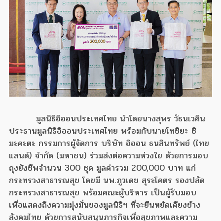
มูลนิธิอิออนประเทศไทย นำโดยนางสุพร วัธนเวคิน
ประธานมูลนิธิอิออนประเทศไทย พร้อมกับนายโทชิยะ ชิ
มะคะตะ กรรมการผู้จัดการ บริษัท อิออน ธนสินทรัพย์ (ไทย
แลนด์) จำกัด (มหาชน) ร่วมส่งต่อความห่วงใย ด้วยการมอบ
ถุงยังชีพจำนวน 300 ชุด มูลค่ารวม 200,000 บาท แก่
กระทรวงสาธารณสุข โดยมี นพ.ภูวเดช สุระโคตร รองปลัด
กระทรวงสาธารณสุข พร้อมคณะผู้บริหาร เป็นผู้รับมอบ
เพื่อแสดงถึงความมุ่งมั่นของมูลนิธิฯ ที่จะยืนหยัดเคียงข้าง
สังคมไทย ด้วยการสนับสนุนภารกิจเพื่อสุขภาพและความ