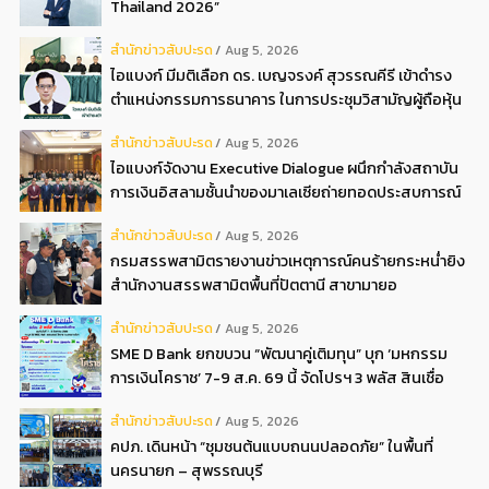
Thailand 2026”
สํานักข่าวสับปะรด
Aug 5, 2026
ไอแบงก์ มีมติเลือก ดร. เบญจรงค์ สุวรรณคีรี เข้าดำรง
ตำแหน่งกรรมการธนาคาร ในการประชุมวิสามัญผู้ถือหุ้น
ครั้งที่ 22569
สํานักข่าวสับปะรด
Aug 5, 2026
ไอแบงก์จัดงาน Executive Dialogue ผนึกกำลังสถาบัน
การเงินอิสลามชั้นนำของมาเลเซียถ่ายทอดประสบการณ์
กว่า 40 ปี เตรียมความพร้อมองค์กรสู่การเป็นธนาคาร
สํานักข่าวสับปะรด
Aug 5, 2026
อิสลามแห่งอนาคต
กรมสรรพสามิตรายงานข่าวเหตุการณ์คนร้ายกระหน่ำยิง
สำนักงานสรรพสามิตพื้นที่ปัตตานี สาขามายอ
สํานักข่าวสับปะรด
Aug 5, 2026
SME D Bank ยกขบวน “พัฒนาคู่เติมทุน” บุก ‘มหกรรม
การเงินโคราช’ 7-9 ส.ค. 69 นี้ จัดโปรฯ 3 พลัส สินเชื่อ
ดอกเบี้ยต่ำ 3ต่อปี แถมลดค่าธรรมเนียม พบได้ที่บูธ D2
สํานักข่าวสับปะรด
Aug 5, 2026
คปภ. เดินหน้า “ชุมชนต้นแบบถนนปลอดภัย” ในพื้นที่
นครนายก – สุพรรณบุรี