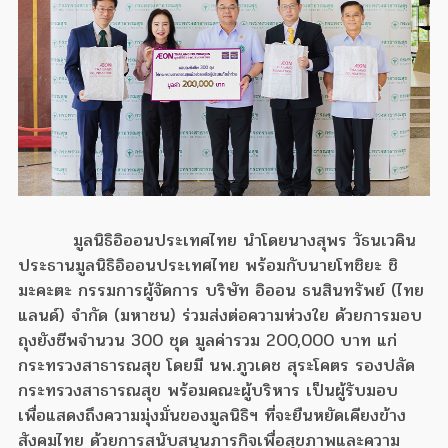
มูลนิธิอิออนประเทศไทย นำโดยนางสุพร วัธนเวคิน
ประธานมูลนิธิอิออนประเทศไทย พร้อมกับนายโทชิยะ ชิ
มะคะตะ กรรมการผู้จัดการ บริษัท อิออน ธนสินทรัพย์ (ไทย
แลนด์) จำกัด (มหาชน) ร่วมส่งต่อความห่วงใย ด้วยการมอบ
ถุงยังชีพจำนวน 300 ชุด มูลค่ารวม 200,000 บาท แก่
กระทรวงสาธารณสุข โดยมี นพ.ภูวเดช สุระโคตร รองปลัด
กระทรวงสาธารณสุข พร้อมคณะผู้บริหาร เป็นผู้รับมอบ
เพื่อแสดงถึงความมุ่งมั่นของมูลนิธิฯ ที่จะยืนหยัดเคียงข้าง
สังคมไทย ด้วยการสนับสนุนภารกิจเพื่อสุขภาพและความ