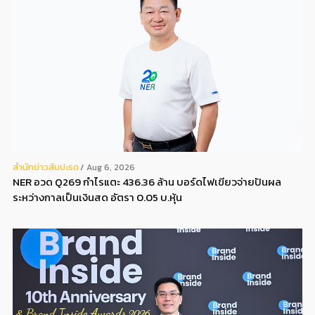
สํานักข่าวสับปะรด
Aug 6, 2026
NER อวด Q269 กำไรแตะ 436.36 ล้าน บอร์ดไฟเขียวจ่ายปันผล
ระหว่างกาลเป็นเงินสด อัตรา 0.05 บ.หุ้น