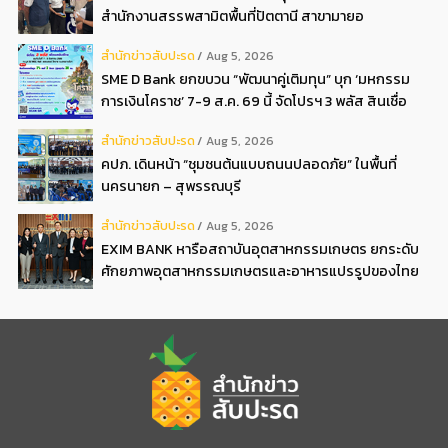
สำนักงานสรรพสามิตพื้นที่ปัตตานี สาขามายอ
สํานักข่าวสับปะรด
Aug 5, 2026
SME D Bank ยกขบวน “พัฒนาคู่เติมทุน” บุก ‘มหกรรม
การเงินโคราช’ 7-9 ส.ค. 69 นี้ จัดโปรฯ 3 พลัส สินเชื่อ
ดอกเบี้ยต่ำ 3ต่อปี แถมลดค่าธรรมเนียม พบได้ที่บูธ D2
สํานักข่าวสับปะรด
Aug 5, 2026
คปภ. เดินหน้า “ชุมชนต้นแบบถนนปลอดภัย” ในพื้นที่
นครนายก – สุพรรณบุรี
สํานักข่าวสับปะรด
Aug 5, 2026
EXIM BANK หารือสถาบันอุตสาหกรรมเกษตร ยกระดับ
ศักยภาพอุตสาหกรรมเกษตรและอาหารแปรรูปของไทย