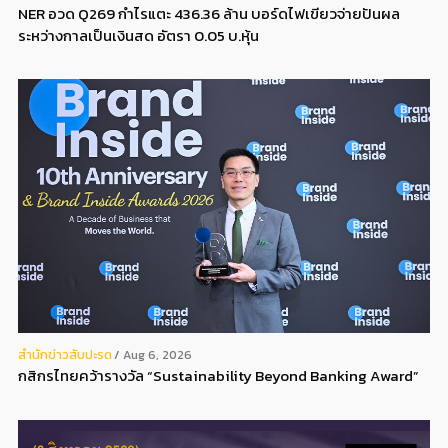
NER อวด Q269 กำไรแตะ 436.36 ล้าน บอร์ดไฟเขียวจ่ายปันผล
ระหว่างกาลเป็นเงินสด อัตรา 0.05 บ.หุ้น
สํานักข่าวสับปะรด
Aug 6, 2026
กสิกรไทยคว้ารางวัล “Sustainability Beyond Banking Award”