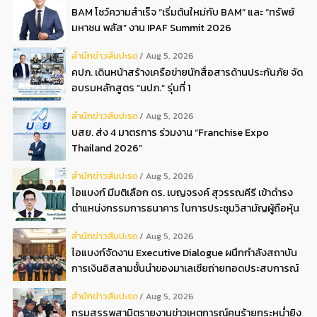
BAM โชว์ความสำเร็จ “เริ่มต้นใหม่กับ BAM” และ “ทรัพย์
มหาชน พลัส” งาน IPAF Summit 2026
สํานักข่าวสับปะรด
Aug 5, 2026
คปภ. เดินหน้าสร้างเครือข่ายนักสื่อสารด้านประกันภัย จัด
อบรมหลักสูตร “นปภ.” รุ่นที่ 1
สํานักข่าวสับปะรด
Aug 5, 2026
บสย. ส่ง 4 มาตรการ ร่วมงาน “Franchise Expo
Thailand 2026”
สํานักข่าวสับปะรด
Aug 5, 2026
ไอแบงก์ มีมติเลือก ดร. เบญจรงค์ สุวรรณคีรี เข้าดำรง
ตำแหน่งกรรมการธนาคาร ในการประชุมวิสามัญผู้ถือหุ้น
ครั้งที่ 22569
สํานักข่าวสับปะรด
Aug 5, 2026
ไอแบงก์จัดงาน Executive Dialogue ผนึกกำลังสถาบัน
การเงินอิสลามชั้นนำของมาเลเซียถ่ายทอดประสบการณ์
กว่า 40 ปี เตรียมความพร้อมองค์กรสู่การเป็นธนาคาร
สํานักข่าวสับปะรด
Aug 5, 2026
อิสลามแห่งอนาคต
กรมสรรพสามิตรายงานข่าวเหตุการณ์คนร้ายกระหน่ำยิง