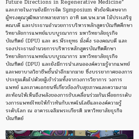
Future Directions in Regenerative Medicine”
และภายในงานยังมีการจัด Symposium หัวข้อพิเศษจาก
ผู้ทรงคุณวุฒิหลากหลายสาขา อาทิ ผศ.นพ.มาศ ไม้ประเสริฐ
คณบดี และประธานอำนวยการบริหารหลักสูตรบัณฑิตศึกษา
วิทยาลัยการแพทย์แบบบูรณาการ มหาวิทยาลัยธุรกิจ
บัณฑิตย์ (DPU) และ ดร.พีระยุทธ มั่งคั่ง รองคณบดี และ
รองประธานอำนวยการบริหารหลักสูตรบัณฑิตศึกษา
วิทยาลัยการแพทย์แบบบูรณาการ มหาวิทยาลัยธุรกิจ
บัณฑิตย์ (DPU) และยังมีการนำเสนอองค์ความรู้จากแพทย์
และพยาบาลวิชาชีพชั้นนำอีกมากมาย ซึ่งบรรยากาศของการ
ประชุมเต็มไปด้วยผู้เข้าร่วมทั้งจากวงการวิชาการ วงการ
แพทย์ และภาคเอกชนที่เกี่ยวข้องกับสุขภาพและความงาม
สะท้อนให้เห็นถึงพลังของการขับเคลื่อนร่วมกันเพื่อยกระดับ
วงการแพทย์ไทยให้ก้าวทันกับเทคโนโลยีและองค์ความรู้
ระดับโลก ณ อาคารเฉลิมพระเกียรติ มหาวิทยาลัยธุรกิจ
บัณฑิตย์