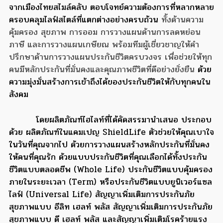
จากเมืองไทยสไมล์คลับ ตอบโจทย์ความต้องการที่หลากหลาย
ครอบคลุมไลฟ์สไตล์ที่แตกต่างอย่างครบถ้วน
ทั้งด้านความ
คุ้มครอง สุขภาพ การออม การวางแผนด้านการลดหย่อน
ภาษี และการวางแผนเกษียณ พร้อมทีมผู้เชี่ยวชาญให้คำ
ปรึกษาด้านการวางแผนประกันชีวิตครบวงจร เพื่อช่วยให้ทุก
คนมีหลักประกันที่มั่นคงและคุณภาพชีวิตที่ดีอย่างยั่งยืน
ด้วย
ความมุ่งมั่นสร้างการเข้าถึงได้ของประกันชีวิตให้กับทุกคนใน
สังคม
โดยผลิตภัณฑ์ไฮไลท์ที่ได้คัดสรรมานำเสนอ ประกอบ
ด้วย ผลิตภัณฑ์ในแคมเปญ ShieldLife ตัวช่วยให้คุณเบาใจ
ในวันที่คุณจากไป ด้วยการวางแผนสร้างหลักประกันที่มั่นคง
ให้คนที่คุณรัก ด้วยแบบประกันชีวิตที่คุณเลือกได้ทั้งประกัน
ชีวิตแบบตลอดชีพ (Whole Life) ประกันชีวิตแบบคุ้มครอง
ภายในระยะเวลา (Term) หรือประกันชีวิตแบบยูนิเวอร์แซล
ไลฟ์ (Universal Life) สัญญาเพิ่มเติมการประกันภัย
สุขภาพแบบ อีลิท เฮลท์ พลัส สัญญาเพิ่มเติมการประกันภัย
สุขภาพแบบ ดี เฮลท์ พลัส และสัญญาเพิ่มเติมโรคร้ายแรง