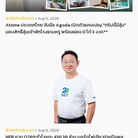
สํานักข่าวสับปะรด
Aug 6, 2026
Atome ประเทศไทย จับมือ Agoda เปิดตัวแคมเปญ "ทริปนี้มีลุ้น"
มอบสิทธิ์ลุ้นเข้าพักโรงแรมหรู พร้อมผ่อน 0 ได้ 3 งวด**
สํานักข่าวสับปะรด
Aug 6, 2026
NER อวด Q269 กำไรแตะ 436.36 ล้าน บอร์ดไฟเขียวจ่ายปันผล