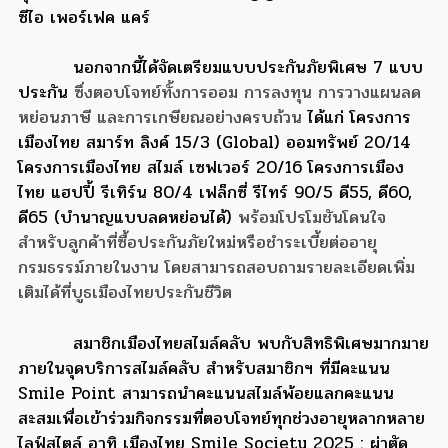
ซีไอ เพอร์เฟค แคร์
นอกจากนี้ได้จัดเตรียมแบบประกันภัยพิเศษ 7 แบบ
ประกัน
ซึ่งตอบโจทย์ทั้งการออม การลงทุน การวางแผนลด
หย่อนภาษี และการเกษียณอย่างครบถ้วน
ได้แก่ โครงการ
เมืองไทย สมาร์ท ลิงค์ 15/3 (Global) ออมทรัพย์ 20/14
โครงการเมืองไทย สไมล์ เซฟเวอร์ 20/16 โครงการเมือง
ไทย แฮปปี้ รีเทิร์น 80/4 เฟล็กซี่ รีไทร์ 90/5 ดี55, ดี60,
ดี65 (บำนาญแบบลดหย่อนได้)
พร้อมโปรโมชันโดนใจ
สำหรับลูกค้าที่ซื้อประกันภัยใหม่หรือชำระเบี้ยต่ออายุ
กรมธรรม์ภายในงาน โดยสามารถสอบถามรายละเอียดเพิ่ม
เติมได้ที่บูธเมืองไทยประกันชีวิต
สมาชิกเมืองไทยสไมล์คลับ พบกับสิทธิพิเศษมากมาย
ภายในจุดบริการสไมล์คลับ สำหรับสมาชิกฯ ที่มีคะแนน
Smile Point สามารถนำคะแนนสไมล์พ้อยแลกคะแนน
สะสมเพื่อเข้าร่วมกิจกรรมที่ตอบโจทย์ทุกช่วงอายุหลากหลาย
ไลฟ์สไตล์ อาทิ เมืองไทย Smile Society 2025 : ผ่าตัด