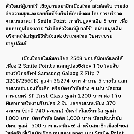
หัวใจแก่ผู้ยากไร้ เชิญชวนสมาชิกเมืองไทย สไมล์คลับ ร่วมส่ง
ต่อความสุขและรอยยิ้มที่ยั่งยืนให้กับสังคม โดยการบริจาค
คะแนนสะสม 1 Smile Point เท่ากับมูลค่าเงิน 5 บาท เพื่อ
สมทบทุนโครงการ “ผ่าตัดหัวใจแก่ผู้ยากไร้” สนับสนุนเงิน
บริจาคให้แก่มูลนิธิหัวใจแห่งประเทศไทย ในพระบรม
ราชูปถัมภ์
เมืองไทยสไมล์มอบโชค 2568 พอยต์น้อยก็แลกได้
เพียง 2 Smile Points แลกคูปองชิงโชค 1 ใบ โดยจับ
รางวัลโทรศัพท์ Samsung Galaxy Z Flip 7
(12GB/256GB) มูลค่า 36,274 บาท จำนวน 5 รางวัล แลก
คะแนนรับของที่ระลึก หรือบัตรกำนัลต่าง ๆ เช่น บัตรชม
ภาพยนตร์ SF First Class มูลค่า 1,200 บาท ต่อ 1 ใบ
พิเศษภายในงานรับบัตร 2 ใบ แลกคะแนนเพียง 370
คะแนน (ปกติ 740 คะแนน) บัตรกำนัลเซ็นทรัล มูลค่า
1,000 บาท บัตรกำนัล โลตัส 1,000 บาท บัตรเติมน้ำมัน
ปตท. มูลค่า 500 บาท และพิเศษ! สำหรับสมาชิกเมืองไทยส
ไมล์คลับที่เปิดบัญชีกองทุนและแลกคะแนน Smile Point