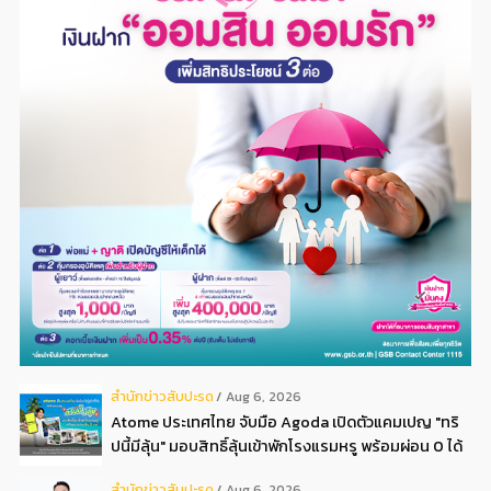
สํานักข่าวสับปะรด
Aug 6, 2026
Atome ประเทศไทย จับมือ Agoda เปิดตัวแคมเปญ "ทริ
ปนี้มีลุ้น" มอบสิทธิ์ลุ้นเข้าพักโรงแรมหรู พร้อมผ่อน 0 ได้
3 งวด**
สํานักข่าวสับปะรด
Aug 6, 2026