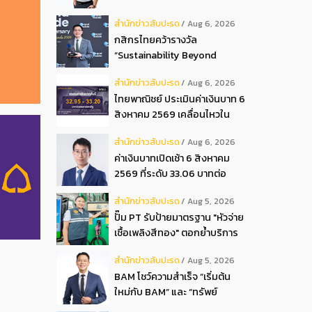
ปันผลระหว่างกาลเป็นเงินสด
สํานักข่าวสับปะรด
Aug 6, 2026
อัตรา 0.05 บ.หุ้น
กสิกรไทยคว้ารางวัล
“Sustainability Beyond
Banking Award”
สํานักข่าวสับปะรด
Aug 6, 2026
ไทยพาณิชย์ ประเมินค่าเงินบาท 6
สิงหาคม 2569 เคลื่อนไหวใน
กรอบ 32.95-33.20 บาท
สํานักข่าวสับปะรด
Aug 6, 2026
ดอลลาร์
ค่าเงินบาทเปิดเช้า 6 สิงหาคม
2569 ที่ระดับ 33.06 บาทต่อ
ดอลลาร์ “แข็งค่าขึ้น”
สํานักข่าวสับปะรด
Aug 5, 2026
ปั๊ม PT รับป้ายมาตรฐาน "หัวจ่าย
เชื้อเพลิงสีทอง" ตอกย้ำบริการ
โปร่งใส สร้างความเชื่อมั่นผู้
สํานักข่าวสับปะรด
Aug 5, 2026
บริโภค
BAM โชว์ความสำเร็จ “เริ่มต้น
ใหม่กับ BAM” และ “ทรัพย์
มหาชน พลัส” งาน IPAF Summit