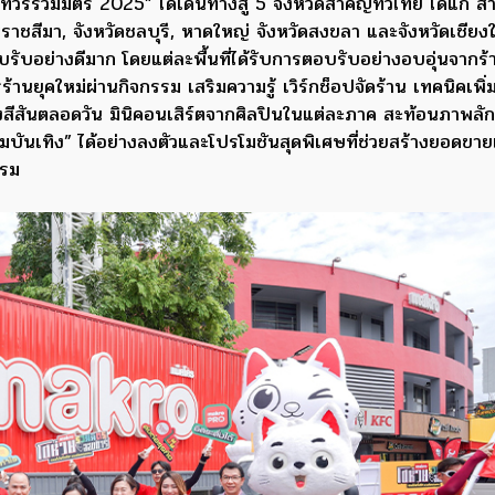
วร์รวมมิตร 2025” ได้เดินทางสู่ 5 จังหวัดสำคัญทั่วไทย ได้แก่ สา
าชสีมา, จังหวัดชลบุรี, หาดใหญ่ จังหวัดสงขลา และจังหวัดเชียงใหม
รับอย่างดีมาก โดยแต่ละพื้นที่ได้รับการตอบรับอย่างอบอุ่นจากร้
หารร้านยุคใหม่ผ่านกิจกรรม เสริมความรู้ เวิร์กช็อปจัดร้าน เทคนิคเพิ
างสีสันตลอดวัน มินิคอนเสิร์ตจากศิลปินในแต่ละภาค สะท้อนภาพล
วามบันเทิง” ได้อย่างลงตัวและโปรโมชันสุดพิเศษที่ช่วยสร้างยอดขา
รรม