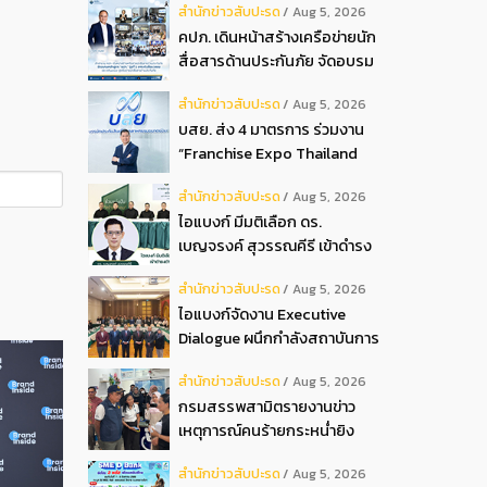
สํานักข่าวสับปะรด
Aug 5, 2026
2026
คปภ. เดินหน้าสร้างเครือข่ายนัก
สื่อสารด้านประกันภัย จัดอบรม
หลักสูตร “นปภ.” รุ่นที่ 1
สํานักข่าวสับปะรด
Aug 5, 2026
บสย. ส่ง 4 มาตรการ ร่วมงาน
“Franchise Expo Thailand
2026”
สํานักข่าวสับปะรด
Aug 5, 2026
ไอแบงก์ มีมติเลือก ดร.
เบญจรงค์ สุวรรณคีรี เข้าดำรง
ตำแหน่งกรรมการธนาคาร ใน
สํานักข่าวสับปะรด
Aug 5, 2026
การประชุมวิสามัญผู้ถือหุ้น ครั้ง
ไอแบงก์จัดงาน Executive
ที่ 22569
Dialogue ผนึกกำลังสถาบันการ
เงินอิสลามชั้นนำของมาเลเซีย
สํานักข่าวสับปะรด
Aug 5, 2026
ถ่ายทอดประสบการณ์กว่า 40 ปี
กรมสรรพสามิตรายงานข่าว
เตรียมความพร้อมองค์กรสู่การ
เหตุการณ์คนร้ายกระหน่ำยิง
เป็นธนาคารอิสลามแห่งอนาคต
สำนักงานสรรพสามิตพื้นที่
สํานักข่าวสับปะรด
Aug 5, 2026
ปัตตานี สาขามายอ