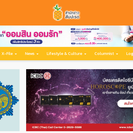
X-File
News
Lifestyle & Culture
Columnist
Log