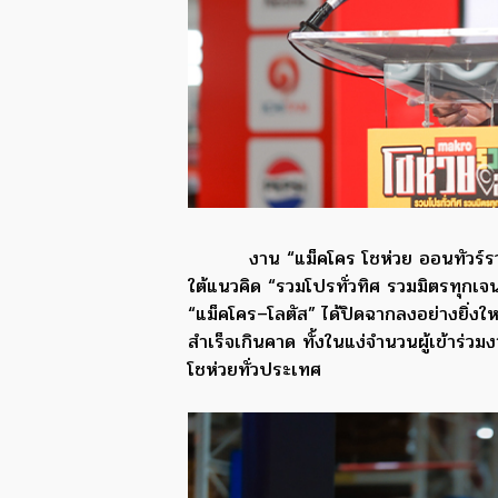
งาน “แม็คโคร โชห่วย ออนทัวร์รว
ใต้แนวคิด “รวมโปรทั่วทิศ รวมมิตรทุกเจน”
“แม็คโคร–โลตัส” ได้ปิดฉากลงอย่างยิ่
สำเร็จเกินคาด ทั้งในแง่จำนวนผู้เข้าร
โชห่วยทั่วประเทศ