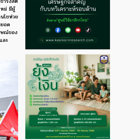
ขารังสิต
่ มีผู้
านโชห่วย
่มยอด
ักษณ์ของ
ยและ