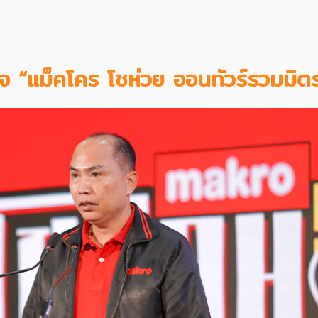
ร็จ “แม็คโคร โชห่วย ออนทัวร์รวมมิต