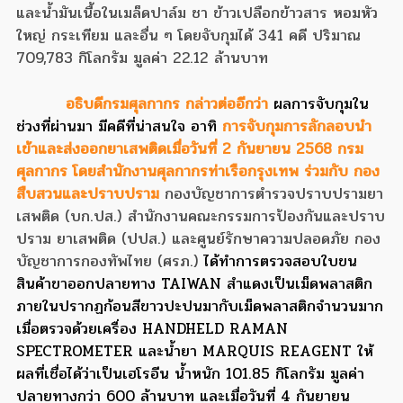
และน้ำมันเนื้อในเมล็ดปาล์ม ชา ข้าวเปลือกข้าวสาร หอมหัว
ใหญ่ กระเทียม และอื่น ๆ โดยจับกุมได้ 341 คดี ปริมาณ
709,783 กิโลกรัม มูลค่า 22.12 ล้านบาท
อธิบดีกรมศุลกากร กล่าวต่ออีกว่า
ผลการจับกุมใน
ช่วงที่ผ่านมา มีคดีที่น่าสนใจ อาทิ
การจับกุมการลักลอบนำ
เข้าและส่งออกยาเสพติด
เมื่อวันที่ 2 กันยายน 2568 กรม
ศุลกากร โดยสำนักงานศุลกากรท่าเรือกรุงเทพ ร่วมกับ
กอง
สืบสวนและปราบปราม
กองบัญชาการตำรวจปราบปรามยา
เสพติด (บก.ปส.) สำนักงานคณะกรรมการป้องกันและปราบ
ปราม ยาเสพติด (ปปส.) และศูนย์รักษาความปลอดภัย กอง
บัญชาการกองทัพไทย (ศรภ.)
ได้ทำการตรวจสอบใบขน
สินค้าขาออกปลายทาง TAIWAN สำแดงเป็นเม็ดพลาสติก
ภายในปรากฏก้อนสีขาวปะปนมากับเม็ดพลาสติกจำนวนมาก
เมื่อตรวจด้วยเครื่อง HANDHELD RAMAN
SPECTROMETER และน้ำยา MARQUIS REAGENT ให้
ผลที่เชื่อได้ว่าเป็นเฮโรอีน น้ำหนัก 101.85 กิโลกรัม มูลค่า
ปลายทางกว่า 600 ล้านบาท และเมื่อวันที่ 4 กันยายน