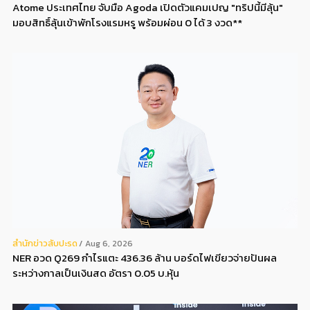
Atome ประเทศไทย จับมือ Agoda เปิดตัวแคมเปญ "ทริปนี้มีลุ้น"
มอบสิทธิ์ลุ้นเข้าพักโรงแรมหรู พร้อมผ่อน 0 ได้ 3 งวด**
สํานักข่าวสับปะรด
Aug 6, 2026
NER อวด Q269 กำไรแตะ 436.36 ล้าน บอร์ดไฟเขียวจ่ายปันผล
ระหว่างกาลเป็นเงินสด อัตรา 0.05 บ.หุ้น