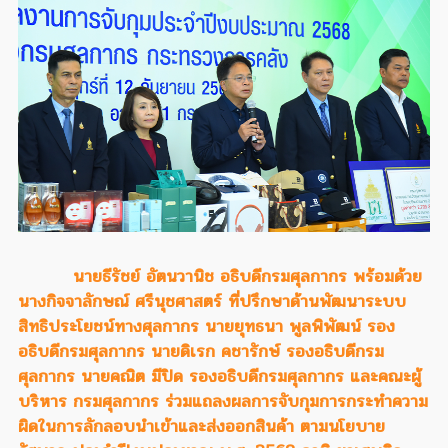
นายธีรัชย์ อัตนวานิช อธิบดีกรมศุลกากร พร้อมด้วย
นางกิจจาลักษณ์ ศรีนุชศาสตร์ ที่ปรึกษาด้านพัฒนาระบบ
สิทธิประโยชน์ทางศุลกากร นายยุทธนา พูลพิพัฒน์ รอง
อธิบดีกรมศุลกากร นายดิเรก คชารักษ์ รองอธิบดีกรม
ศุลกากร นายคณิต มีปิด รองอธิบดีกรมศุลกากร และคณะผู้
บริหาร กรมศุลกากร ร่วมแถลงผลการจับกุมการกระทำความ
ผิดในการลักลอบนำเข้าและส่งออกสินค้า ตามนโยบาย