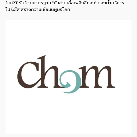
ปั๊ม PT รับป้ายมาตรฐาน "หัวจ่ายเชื้อเพลิงสีทอง" ตอกย้ำบริการ
โปร่งใส สร้างความเชื่อมั่นผู้บริโภค