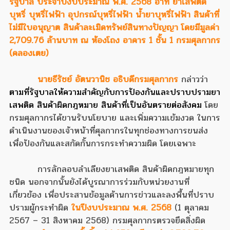
รัฐบาล ประจำปีงบประมาณ พ.ศ. 2568 อาทิ ยาเสพติด
บุหรี่ บุหรี่ไฟฟ้า อุปกรณ์บุหรี่ไฟฟ้า น้ำยาบุหรี่ไฟฟ้า สินค้าที่
ไม่มีใบอนุญาต สินค้าละเมิดทรัพย์สินทางปัญญา โดยมีมูลค่า
2,709.76 ล้านบาท
ณ ห้องโถง อาคาร 1 ชั้น 1 กรมศุลกากร
(คลองเตย)
นายธีรัชย์ อัตนวานิช อธิบดีกรมศุลกากร
กล่าวว่า
ตามที่รัฐบาล
ให้ความสำคัญกับการป้องกันและปราบปรามยา
เสพติด สินค้าผิดกฎหมาย สินค้าที่เป็นอันตรายต่อสังคม
โดย
กรมศุลกากรได้ขานรับนโยบาย และเพิ่มความเข้มงวด ในการ
ดำเนินงานของเจ้าหน้าที่ศุลกากรในทุกช่องทางการขนส่ง
เพื่อป้องกันและสกัดกั้นการกระทำความผิด โดยเฉพาะ
การลักลอบลำเลียงยาเสพติด สินค้าผิดกฎหมายทุก
ชนิด นอกจากนั้นยังได้บูรณาการร่วมกับหน่วยงานที่
เกี่ยวข้อง เพื่อประสานข้อมูลด้านการข่าวและลงพื้นที่ปราบ
ปรามผู้กระทำผิด
ในปีงบประมาณ พ.ศ. 2568
(1 ตุลาคม
2567 – 31 สิงหาคม 2568) กรมศุลกากรตรวจยึดสิ่งผิด