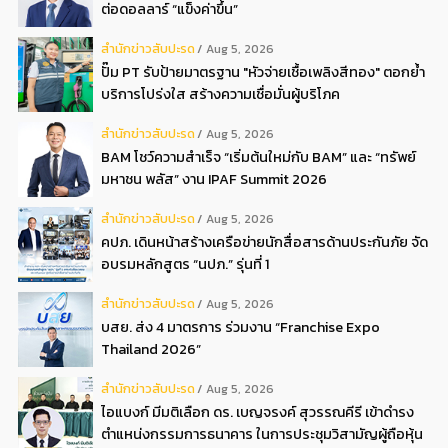
ต่อดอลลาร์ “แข็งค่าขึ้น”
สํานักข่าวสับปะรด
Aug 5, 2026
ปั๊ม PT รับป้ายมาตรฐาน "หัวจ่ายเชื้อเพลิงสีทอง" ตอกย้ำ
บริการโปร่งใส สร้างความเชื่อมั่นผู้บริโภค
สํานักข่าวสับปะรด
Aug 5, 2026
BAM โชว์ความสำเร็จ “เริ่มต้นใหม่กับ BAM” และ “ทรัพย์
มหาชน พลัส” งาน IPAF Summit 2026
สํานักข่าวสับปะรด
Aug 5, 2026
คปภ. เดินหน้าสร้างเครือข่ายนักสื่อสารด้านประกันภัย จัด
อบรมหลักสูตร “นปภ.” รุ่นที่ 1
สํานักข่าวสับปะรด
Aug 5, 2026
บสย. ส่ง 4 มาตรการ ร่วมงาน “Franchise Expo
Thailand 2026”
สํานักข่าวสับปะรด
Aug 5, 2026
ไอแบงก์ มีมติเลือก ดร. เบญจรงค์ สุวรรณคีรี เข้าดำรง
ตำแหน่งกรรมการธนาคาร ในการประชุมวิสามัญผู้ถือหุ้น