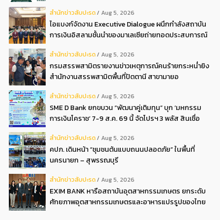
ครั้งที่ 22569
สํานักข่าวสับปะรด
Aug 5, 2026
ไอแบงก์จัดงาน Executive Dialogue ผนึกกำลังสถาบัน
การเงินอิสลามชั้นนำของมาเลเซียถ่ายทอดประสบการณ์
กว่า 40 ปี เตรียมความพร้อมองค์กรสู่การเป็นธนาคาร
สํานักข่าวสับปะรด
Aug 5, 2026
อิสลามแห่งอนาคต
กรมสรรพสามิตรายงานข่าวเหตุการณ์คนร้ายกระหน่ำยิง
สำนักงานสรรพสามิตพื้นที่ปัตตานี สาขามายอ
สํานักข่าวสับปะรด
Aug 5, 2026
SME D Bank ยกขบวน “พัฒนาคู่เติมทุน” บุก ‘มหกรรม
การเงินโคราช’ 7-9 ส.ค. 69 นี้ จัดโปรฯ 3 พลัส สินเชื่อ
ดอกเบี้ยต่ำ 3ต่อปี แถมลดค่าธรรมเนียม พบได้ที่บูธ D2
สํานักข่าวสับปะรด
Aug 5, 2026
คปภ. เดินหน้า “ชุมชนต้นแบบถนนปลอดภัย” ในพื้นที่
นครนายก – สุพรรณบุรี
สํานักข่าวสับปะรด
Aug 5, 2026
EXIM BANK หารือสถาบันอุตสาหกรรมเกษตร ยกระดับ
ศักยภาพอุตสาหกรรมเกษตรและอาหารแปรรูปของไทย