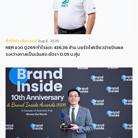
สํานักข่าวสับปะรด
Aug 6, 2026
NER อวด Q269 กำไรแตะ 436.36 ล้าน บอร์ดไฟเขียวจ่ายปันผล
ระหว่างกาลเป็นเงินสด อัตรา 0.05 บ.หุ้น