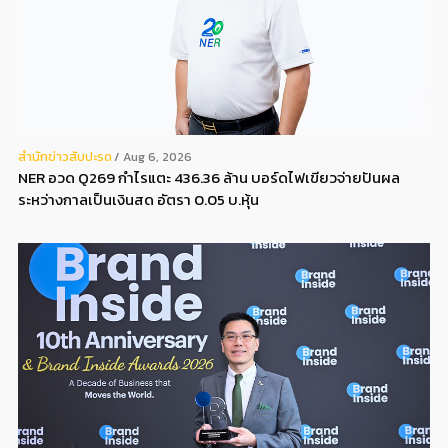
สํานักข่าวสับปะรด
Aug 6, 2026
NER อวด Q269 กำไรแตะ 436.36 ล้าน บอร์ดไฟเขียวจ่ายปันผล
ระหว่างกาลเป็นเงินสด อัตรา 0.05 บ.หุ้น