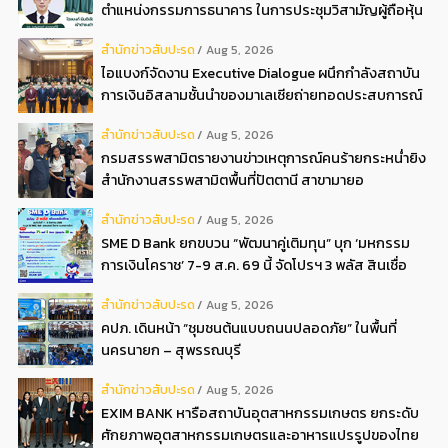
ตำแหน่งกรรมการธนาคาร ในการประชุมวิสามัญผู้ถือหุ้น
ครั้งที่ 22569
สํานักข่าวสับปะรด
Aug 5, 2026
ไอแบงก์จัดงาน Executive Dialogue ผนึกกำลังสถาบัน
การเงินอิสลามชั้นนำของมาเลเซียถ่ายทอดประสบการณ์
กว่า 40 ปี เตรียมความพร้อมองค์กรสู่การเป็นธนาคาร
สํานักข่าวสับปะรด
Aug 5, 2026
อิสลามแห่งอนาคต
กรมสรรพสามิตรายงานข่าวเหตุการณ์คนร้ายกระหน่ำยิง
สำนักงานสรรพสามิตพื้นที่ปัตตานี สาขามายอ
สํานักข่าวสับปะรด
Aug 5, 2026
SME D Bank ยกขบวน “พัฒนาคู่เติมทุน” บุก ‘มหกรรม
การเงินโคราช’ 7-9 ส.ค. 69 นี้ จัดโปรฯ 3 พลัส สินเชื่อ
ดอกเบี้ยต่ำ 3ต่อปี แถมลดค่าธรรมเนียม พบได้ที่บูธ D2
สํานักข่าวสับปะรด
Aug 5, 2026
คปภ. เดินหน้า “ชุมชนต้นแบบถนนปลอดภัย” ในพื้นที่
นครนายก – สุพรรณบุรี
สํานักข่าวสับปะรด
Aug 5, 2026
EXIM BANK หารือสถาบันอุตสาหกรรมเกษตร ยกระดับ
ศักยภาพอุตสาหกรรมเกษตรและอาหารแปรรูปของไทย