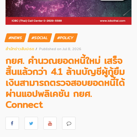
#NEWS
#SOCIAL
#POLICY
สํานักข่าวสับปะรด
Published on Jul 8, 2026
กยศ. คำนวณยอดหนี้ใหม่ เสร็จ
สิ้นแล้วกว่า 4.1 ล้านบัญชีผู้กู้ยืม
เงินสามารถตรวจสอบยอดหนี้ได้
ผ่านแอปพลิเคชัน กยศ.
Connect