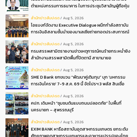
ตำแหน่งกรรมการธนาคาร ในการประชุมวิสามัญผู้ถือหุ้น
ครั้งที่ 22569
สํานักข่าวสับปะรด
Aug 5, 2026
ไอแบงก์จัดงาน Executive Dialogue ผนึกกำลังสถาบัน
การเงินอิสลามชั้นนำของมาเลเซียถ่ายทอดประสบการณ์
กว่า 40 ปี เตรียมความพร้อมองค์กรสู่การเป็นธนาคาร
สํานักข่าวสับปะรด
Aug 5, 2026
อิสลามแห่งอนาคต
กรมสรรพสามิตรายงานข่าวเหตุการณ์คนร้ายกระหน่ำยิง
สำนักงานสรรพสามิตพื้นที่ปัตตานี สาขามายอ
สํานักข่าวสับปะรด
Aug 5, 2026
SME D Bank ยกขบวน “พัฒนาคู่เติมทุน” บุก ‘มหกรรม
การเงินโคราช’ 7-9 ส.ค. 69 นี้ จัดโปรฯ 3 พลัส สินเชื่อ
ดอกเบี้ยต่ำ 3ต่อปี แถมลดค่าธรรมเนียม พบได้ที่บูธ D2
สํานักข่าวสับปะรด
Aug 5, 2026
คปภ. เดินหน้า “ชุมชนต้นแบบถนนปลอดภัย” ในพื้นที่
นครนายก – สุพรรณบุรี
สํานักข่าวสับปะรด
Aug 5, 2026
EXIM BANK หารือสถาบันอุตสาหกรรมเกษตร ยกระดับ
ศักยภาพอุตสาหกรรมเกษตรและอาหารแปรรูปของไทย