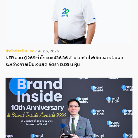
สํานักข่าวสับปะรด
Aug 6, 2026
NER อวด Q269 กำไรแตะ 436.36 ล้าน บอร์ดไฟเขียวจ่ายปันผล
ระหว่างกาลเป็นเงินสด อัตรา 0.05 บ.หุ้น