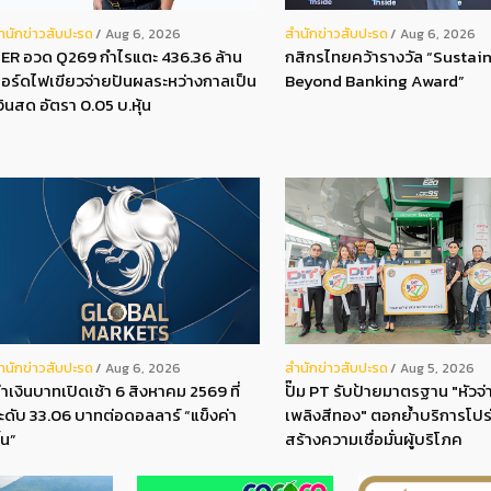
ํานักข่าวสับปะรด
สํานักข่าวสับปะรด
Aug 6, 2026
Aug 6, 2026
ER อวด Q269 กำไรแตะ 436.36 ล้าน
กสิกรไทยคว้ารางวัล “Sustain
อร์ดไฟเขียวจ่ายปันผลระหว่างกาลเป็น
Beyond Banking Award”
งินสด อัตรา 0.05 บ.หุ้น
ํานักข่าวสับปะรด
สํานักข่าวสับปะรด
Aug 6, 2026
Aug 5, 2026
่าเงินบาทเปิดเช้า 6 สิงหาคม 2569 ที่
ปั๊ม PT รับป้ายมาตรฐาน "หัวจ่า
ะดับ 33.06 บาทต่อดอลลาร์ “แข็งค่า
เพลิงสีทอง" ตอกย้ำบริการโปร
ึ้น”
สร้างความเชื่อมั่นผู้บริโภค