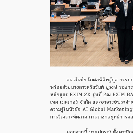
ดร.วโรทัย โกศลพิศิษฐ์กุล กร
พร้อมด้วยนางสาวดรัสวันต์ ชูวงษ์ รอง
หลักสูตร EXIM 2X รุ่นที่ 2
ณ EXIM BANK
เทค เมคเกอร์ จำกัด และอาจารย์ประจำห
ความรู้ในหัวข้อ AI Global Marketing
การวิเคราะห์ตลาด การวางกลยุทธ์การตล
นอกจากนี้ นายปกรณ์ ตั้งพาณิชย