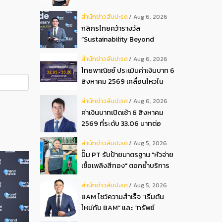
ปันผลระหว่างกาลเป็นเงินสด
สํานักข่าวสับปะรด
Aug 6, 2026
อัตรา 0.05 บ.หุ้น
กสิกรไทยคว้ารางวัล
“Sustainability Beyond
Banking Award”
สํานักข่าวสับปะรด
Aug 6, 2026
ไทยพาณิชย์ ประเมินค่าเงินบาท 6
สิงหาคม 2569 เคลื่อนไหวใน
กรอบ 32.95-33.20 บาท
สํานักข่าวสับปะรด
Aug 6, 2026
ดอลลาร์
ค่าเงินบาทเปิดเช้า 6 สิงหาคม
2569 ที่ระดับ 33.06 บาทต่อ
ดอลลาร์ “แข็งค่าขึ้น”
สํานักข่าวสับปะรด
Aug 5, 2026
ปั๊ม PT รับป้ายมาตรฐาน "หัวจ่าย
เชื้อเพลิงสีทอง" ตอกย้ำบริการ
โปร่งใส สร้างความเชื่อมั่นผู้
สํานักข่าวสับปะรด
Aug 5, 2026
บริโภค
BAM โชว์ความสำเร็จ “เริ่มต้น
ใหม่กับ BAM” และ “ทรัพย์
มหาชน พลัส” งาน IPAF Summit