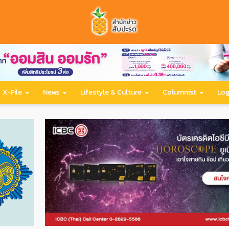
X-File
News
Lifestyle & Culture
Columnist
Log