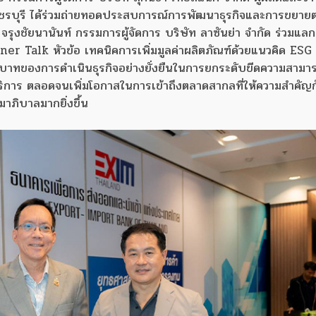
พชรบุรี ได้ร่วมถ่ายทอดประสบการณ์การพัฒนาธุรกิจและการขยาย
ุงชัยนานันท์ กรรมการผู้จัดการ บริษัท ลาซันย่า จำกัด ร่วมแลก
 Talk หัวข้อ เทคนิคการเพิ่มมูลค่าผลิตภัณฑ์ด้วยแนวคิด ESG เ
บาทของการดำเนินธุรกิจอย่างยั่งยืนในการยกระดับขีดความสาม
ละบริการ ตลอดจนเพิ่มโอกาสในการเข้าถึงตลาดสากลที่ให้ความสำคัญ
าภิบาลมากยิ่งขึ้น