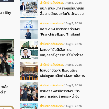
สํานักข่าวสับปะรด
Aug 5, 2026
2026
คปภ. เดินหน้าสร้างเครือข่ายนัก
ability
สื่อสารด้านประกันภัย จัดอบรม
หลักสูตร “นปภ.” รุ่นที่ 1
สํานักข่าวสับปะรด
Aug 5, 2026
บสย. ส่ง 4 มาตรการ ร่วมงาน
“Franchise Expo Thailand
2026”
สํานักข่าวสับปะรด
Aug 5, 2026
ไอแบงก์ มีมติเลือก ดร.
เบญจรงค์ สุวรรณคีรี เข้าดำรง
ตำแหน่งกรรมการธนาคาร ใน
สํานักข่าวสับปะรด
Aug 5, 2026
การประชุมวิสามัญผู้ถือหุ้น ครั้ง
ไอแบงก์จัดงาน Executive
ที่ 22569
Dialogue ผนึกกำลังสถาบันการ
เงินอิสลามชั้นนำของมาเลเซีย
สํานักข่าวสับปะรด
Aug 5, 2026
ถ่ายทอดประสบการณ์กว่า 40 ปี
ยเชื้อ
กรมสรรพสามิตรายงานข่าว
เตรียมความพร้อมองค์กรสู่การ
่งใส
เหตุการณ์คนร้ายกระหน่ำยิง
เป็นธนาคารอิสลามแห่งอนาคต
สำนักงานสรรพสามิตพื้นที่
สํานักข่าวสับปะรด
Aug 5, 2026
ปัตตานี สาขามายอ