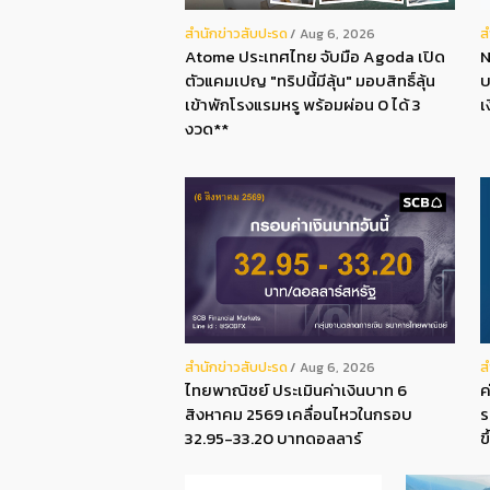
สํานักข่าวสับปะรด
ส
Aug 6, 2026
Atome ประเทศไทย จับมือ Agoda เปิด
N
ตัวแคมเปญ "ทริปนี้มีลุ้น" มอบสิทธิ์ลุ้น
บ
เข้าพักโรงแรมหรู พร้อมผ่อน 0 ได้ 3
เ
งวด**
สํานักข่าวสับปะรด
ส
Aug 6, 2026
ไทยพาณิชย์ ประเมินค่าเงินบาท 6
ค
สิงหาคม 2569 เคลื่อนไหวในกรอบ
ร
32.95-33.20 บาทดอลลาร์
ข