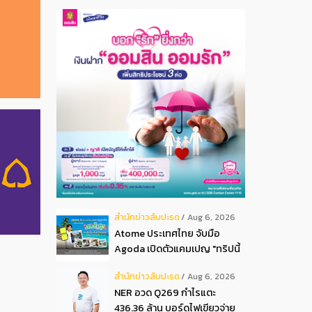
สํานักข่าวสับปะรด
Aug 6, 2026
Atome ประเทศไทย จับมือ
Agoda เปิดตัวแคมเปญ "ทริปนี้
มีลุ้น" มอบสิทธิ์ลุ้นเข้าพัก
สํานักข่าวสับปะรด
Aug 6, 2026
โรงแรมหรู พร้อมผ่อน 0 ได้ 3
NER อวด Q269 กำไรแตะ
งวด**
436.36 ล้าน บอร์ดไฟเขียวจ่าย