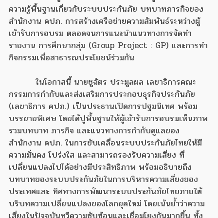
ความรู้พื้นฐานเกี่ยวกับระบบประกันภัย บทบาทภารกิจของ
สำนักงาน คปภ. การสร้างเครือข่ายความสัมพันธ์ระหว่างผู้
เข้ารับการอบรม ตลอดจนการแนะนำแนวทางการจัดทำ
รายงาน การศึกษากลุ่ม (Group Project : GP) และการทำ
กิจกรรมเพื่อสาธารณประโยชน์ร่วมกัน
ในโอกาสนี้ นายชูฉัตร ประมูลผล เลขาธิการคณะ
กรรมการกำกับและส่งเสริมการประกอบธุรกิจประกันภัย
(เลขาธิการ คปภ.) เป็นประธานเปิดการปฐมนิเทศ พร้อม
บรรยายพิเศษ โดยได้ปูพื้นฐานให้ผู้เข้ารับการอบรมเห็นภาพ
รวมบทบาท ภารกิจ และแนวทางการกำกับดูแลของ
สำนักงาน คปภ. ในการขับเคลื่อนระบบประกันภัยไทยให้มี
ความมั่นคง โปร่งใส และสามารถรองรับความเสี่ยง ที่
เปลี่ยนแปลงไปได้อย่างมีประสิทธิภาพ พร้อมอธิบายถึง
บทบาทของระบบประกันภัยในการบริหารความเสี่ยงของ
ประเทศและ ทิศทางการพัฒนาระบบประกันภัยไทยภายใต้
บริบทความเปลี่ยนแปลงของโลกยุคใหม่ โดยเน้นย้ำว่าความ
เสี่ยงในปัจจุบันทวีความซับซ้อนและเชื่อมโยงกันมากขึ้น ทั้ง