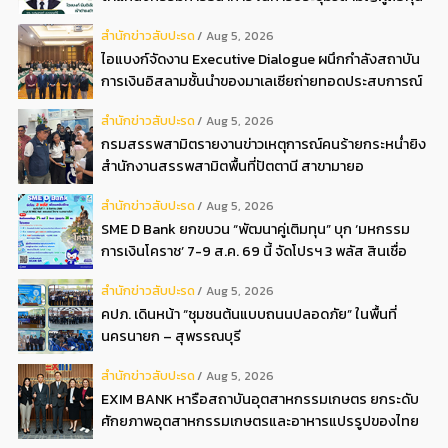
ครั้งที่ 22569
สํานักข่าวสับปะรด
Aug 5, 2026
ไอแบงก์จัดงาน Executive Dialogue ผนึกกำลังสถาบัน
การเงินอิสลามชั้นนำของมาเลเซียถ่ายทอดประสบการณ์
กว่า 40 ปี เตรียมความพร้อมองค์กรสู่การเป็นธนาคาร
สํานักข่าวสับปะรด
Aug 5, 2026
อิสลามแห่งอนาคต
กรมสรรพสามิตรายงานข่าวเหตุการณ์คนร้ายกระหน่ำยิง
สำนักงานสรรพสามิตพื้นที่ปัตตานี สาขามายอ
สํานักข่าวสับปะรด
Aug 5, 2026
SME D Bank ยกขบวน “พัฒนาคู่เติมทุน” บุก ‘มหกรรม
การเงินโคราช’ 7-9 ส.ค. 69 นี้ จัดโปรฯ 3 พลัส สินเชื่อ
ดอกเบี้ยต่ำ 3ต่อปี แถมลดค่าธรรมเนียม พบได้ที่บูธ D2
สํานักข่าวสับปะรด
Aug 5, 2026
คปภ. เดินหน้า “ชุมชนต้นแบบถนนปลอดภัย” ในพื้นที่
นครนายก – สุพรรณบุรี
สํานักข่าวสับปะรด
Aug 5, 2026
EXIM BANK หารือสถาบันอุตสาหกรรมเกษตร ยกระดับ
ศักยภาพอุตสาหกรรมเกษตรและอาหารแปรรูปของไทย