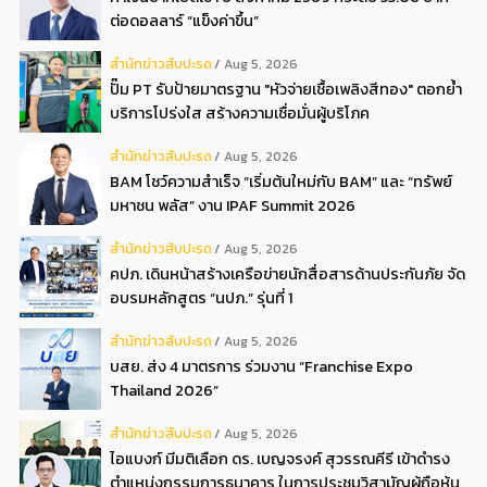
ต่อดอลลาร์ “แข็งค่าขึ้น”
สํานักข่าวสับปะรด
Aug 5, 2026
ปั๊ม PT รับป้ายมาตรฐาน "หัวจ่ายเชื้อเพลิงสีทอง" ตอกย้ำ
บริการโปร่งใส สร้างความเชื่อมั่นผู้บริโภค
สํานักข่าวสับปะรด
Aug 5, 2026
BAM โชว์ความสำเร็จ “เริ่มต้นใหม่กับ BAM” และ “ทรัพย์
มหาชน พลัส” งาน IPAF Summit 2026
สํานักข่าวสับปะรด
Aug 5, 2026
คปภ. เดินหน้าสร้างเครือข่ายนักสื่อสารด้านประกันภัย จัด
อบรมหลักสูตร “นปภ.” รุ่นที่ 1
สํานักข่าวสับปะรด
Aug 5, 2026
บสย. ส่ง 4 มาตรการ ร่วมงาน “Franchise Expo
Thailand 2026”
สํานักข่าวสับปะรด
Aug 5, 2026
ไอแบงก์ มีมติเลือก ดร. เบญจรงค์ สุวรรณคีรี เข้าดำรง
ตำแหน่งกรรมการธนาคาร ในการประชุมวิสามัญผู้ถือหุ้น