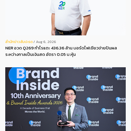
สํานักข่าวสับปะรด
Aug 6, 2026
NER อวด Q269 กำไรแตะ 436.36 ล้าน บอร์ดไฟเขียวจ่ายปันผล
ระหว่างกาลเป็นเงินสด อัตรา 0.05 บ.หุ้น