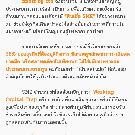
finbiz by ttb
จึงรวบรวม 3 แนวทางสำคัญที่ผู้
ประกอบการควรเร่งดำเนินการ เพื่อเสริมความแข็งแกร่ง
ด้านสภาพคล่องและเลือกใช้
“สินเชื่อ SME”
ได้อย่างเหมาะ
สม ช่วยให้ธุรกิจเดินหน้าต่อได้อย่างมั่นคงในภาวะที่ความไม่
แน่นอนยังเป็นโจทย์ใหญ่ของผู้ประกอบการไทย
รายงานวิเคราะห์จากหลายกรณีทั่วโลกสะท้อนว่า
38% ของธุรกิจที่ต้องยุติกิจการ มีสาเหตุหลักจากภาวะเงินสด
ขาดมือ หรือสภาพคล่องไม่เพียงพอ ไม่ใช่เพียงเพราะผล
ประกอบการขาดทุน
สะท้อนชัดว่า “เงินสดในมือ” คือปัจจัย
สำคัญที่ช่วยให้ธุรกิจประคองตัวและเดินหน้าต่อได้
SME จำนวนไม่น้อยยังเผชิญภาวะ
Working
Capital Trap
หรือการต้องพึ่งพาเงินทุนระยะสั้นที่มีต้นทุน
สูงเพื่อประคองธุรกิจ ท่ามกลางต้นทุนที่ผันผวนและรอบรับ
ชำระเงินที่ยาวขึ้น จนกำไรที่ควรเก็บไว้ต่อยอดธุรกิจค่อย ๆ
ถูกลดทอนไปกับภาระดอกเบี้ย