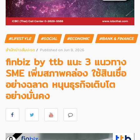
#LIFESTYLE
#SOCIAL
#ECONOMIC
#BANK & FINANCE
สํานักข่าวสับปะรด
Published on Jun 8, 2026
finbiz by ttb แนะ 3 แนวทาง
SME เพิ่มสภาพคล่อง ใช้สินเชื่อ
อย่างฉลาด หนุนธุรกิจเติบโต
อย่างมั่นคง