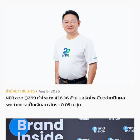
สํานักข่าวสับปะรด
Aug 6, 2026
NER อวด Q269 กำไรแตะ 436.36 ล้าน บอร์ดไฟเขียวจ่ายปันผล
ระหว่างกาลเป็นเงินสด อัตรา 0.05 บ.หุ้น