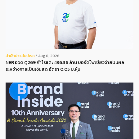
สํานักข่าวสับปะรด
Aug 6, 2026
NER อวด Q269 กำไรแตะ 436.36 ล้าน บอร์ดไฟเขียวจ่ายปันผล
ระหว่างกาลเป็นเงินสด อัตรา 0.05 บ.หุ้น