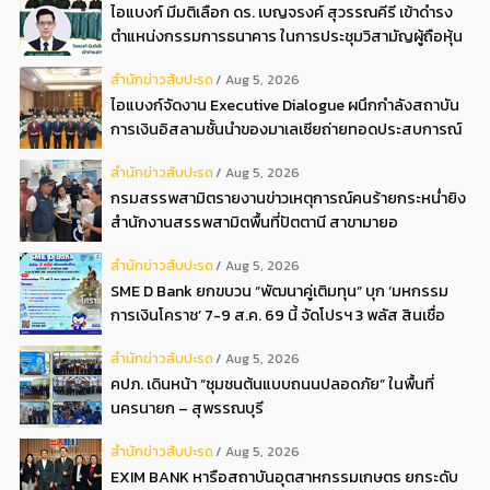
ไอแบงก์ มีมติเลือก ดร. เบญจรงค์ สุวรรณคีรี เข้าดำรง
ตำแหน่งกรรมการธนาคาร ในการประชุมวิสามัญผู้ถือหุ้น
ครั้งที่ 22569
สํานักข่าวสับปะรด
Aug 5, 2026
ไอแบงก์จัดงาน Executive Dialogue ผนึกกำลังสถาบัน
การเงินอิสลามชั้นนำของมาเลเซียถ่ายทอดประสบการณ์
กว่า 40 ปี เตรียมความพร้อมองค์กรสู่การเป็นธนาคาร
สํานักข่าวสับปะรด
Aug 5, 2026
อิสลามแห่งอนาคต
กรมสรรพสามิตรายงานข่าวเหตุการณ์คนร้ายกระหน่ำยิง
สำนักงานสรรพสามิตพื้นที่ปัตตานี สาขามายอ
สํานักข่าวสับปะรด
Aug 5, 2026
SME D Bank ยกขบวน “พัฒนาคู่เติมทุน” บุก ‘มหกรรม
การเงินโคราช’ 7-9 ส.ค. 69 นี้ จัดโปรฯ 3 พลัส สินเชื่อ
ดอกเบี้ยต่ำ 3ต่อปี แถมลดค่าธรรมเนียม พบได้ที่บูธ D2
สํานักข่าวสับปะรด
Aug 5, 2026
คปภ. เดินหน้า “ชุมชนต้นแบบถนนปลอดภัย” ในพื้นที่
นครนายก – สุพรรณบุรี
สํานักข่าวสับปะรด
Aug 5, 2026
EXIM BANK หารือสถาบันอุตสาหกรรมเกษตร ยกระดับ