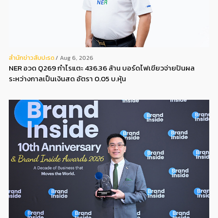
สํานักข่าวสับปะรด
Aug 6, 2026
NER อวด Q269 กำไรแตะ 436.36 ล้าน บอร์ดไฟเขียวจ่ายปันผล
ระหว่างกาลเป็นเงินสด อัตรา 0.05 บ.หุ้น