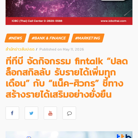
#NEWS
#BANK & FINANCE
#MARKETING
สํานักข่าวสับปะรด
Published on May 11, 2026
ทีทีบี จัดกิจกรรม fintalk “ปลด
ล็อกสกิลลับ รับรายได้เพิ่มทุก
เดือน” กับ “แน็ค-ศิวกร” ชี้ทาง
สร้างรายได้เสริมอย่างยั่งยืน