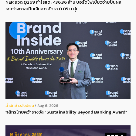
NER อวด Q269 กำไรแตะ 436.36 ล้าน บอร์ดไฟเขียวจ่ายปันผล
ระหว่างกาลเป็นเงินสด อัตรา 0.05 บ.หุ้น
สํานักข่าวสับปะรด
Aug 6, 2026
กสิกรไทยคว้ารางวัล “Sustainability Beyond Banking Award”