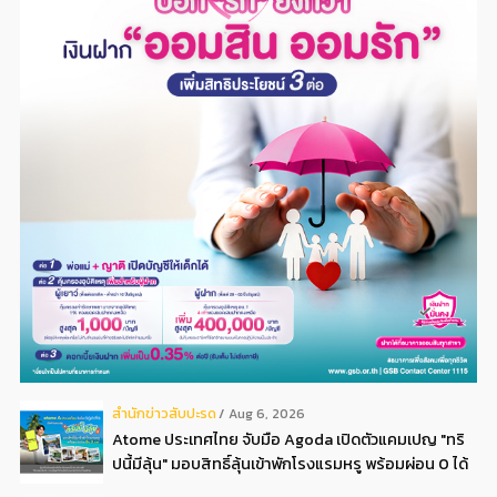
สํานักข่าวสับปะรด
Aug 6, 2026
Atome ประเทศไทย จับมือ Agoda เปิดตัวแคมเปญ "ทริ
ปนี้มีลุ้น" มอบสิทธิ์ลุ้นเข้าพักโรงแรมหรู พร้อมผ่อน 0 ได้
3 งวด**