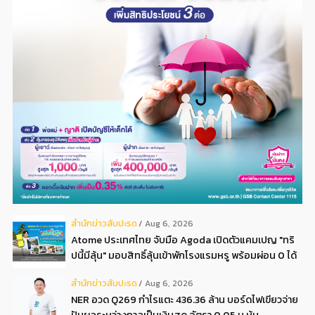
สํานักข่าวสับปะรด
Aug 6, 2026
Atome ประเทศไทย จับมือ Agoda เปิดตัวแคมเปญ "ทริ
ปนี้มีลุ้น" มอบสิทธิ์ลุ้นเข้าพักโรงแรมหรู พร้อมผ่อน 0 ได้
3 งวด**
สํานักข่าวสับปะรด
Aug 6, 2026
NER อวด Q269 กำไรแตะ 436.36 ล้าน บอร์ดไฟเขียวจ่าย
ปันผลระหว่างกาลเป็นเงินสด อัตรา 0.05 บ.หุ้น