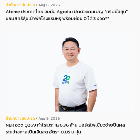
สํานักข่าวสับปะรด
Aug 6, 2026
Atome ประเทศไทย จับมือ Agoda เปิดตัวแคมเปญ "ทริปนี้มีลุ้น"
มอบสิทธิ์ลุ้นเข้าพักโรงแรมหรู พร้อมผ่อน 0 ได้ 3 งวด**
สํานักข่าวสับปะรด
Aug 6, 2026
NER อวด Q269 กำไรแตะ 436.36 ล้าน บอร์ดไฟเขียวจ่ายปันผล
ระหว่างกาลเป็นเงินสด อัตรา 0.05 บ.หุ้น