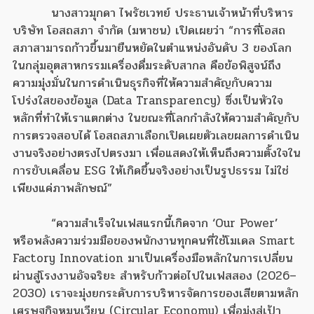
นางสาวมุกดา ไพรัชเวทย์ ประธานเจ้าหน้าที่บริหาร
บริษัท โอสถสภา จำกัด (มหาชน) เปิดเผยว่า “การที่โอสถ
สภาสามารถก้าวขึ้นมายืนหยัดในตำแหน่งอันดับ 3 ของโลก
ในกลุ่มอุตสาหกรรมเครื่องดื่มระดับสากล คือข้อพิสูจน์ถึง
ความมุ่งมั่นในการดำเนินธุรกิจที่ให้ความสำคัญกับความ
โปร่งใสของข้อมูล (Data Transparency) ซึ่งเป็นหัวใจ
หลักที่ทำให้เราแตกต่าง ในขณะที่โลกกำลังให้ความสำคัญกับ
การตรวจสอบได้ โอสถสภาเลือกเปิดเผยตัวเลขผลการดำเนิน
งานจริงอย่างตรงไปตรงมา เพื่อแสดงให้เห็นถึงความตั้งใจใน
การขับเคลื่อน ESG ให้เกิดขึ้นจริงอย่างเป็นรูปธรรม ไม่ใช่
เพียงแค่ภาพลักษณ์”
“ความสำเร็จในเฟสแรกนี้เกิดจาก ‘Our Power’
หรือพลังความร่วมมือของพนักงานทุกคนที่ใช้โมเดล Smart
Factory Innovation มาเป็นเครื่องมือหลักในการเปลี่ยน
ผ่านสู่โรงงานอัจฉริยะ สำหรับก้าวต่อไปในเฟสสอง (2026–
2030) เราจะมุ่งยกระดับการบริหารจัดการของเสียตามหลัก
เศรษฐกิจหมุนเวียน (Circular Economy) เพื่อมุ่งสู่เป้า