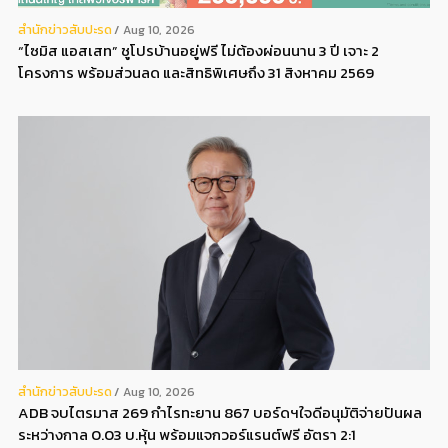
สํานักข่าวสับปะรด
Aug 10, 2026
“ไซมิส แอสเสท” ชูโปรบ้านอยู่ฟรี ไม่ต้องผ่อนนาน 3 ปี เจาะ 2
โครงการ พร้อมส่วนลด และสิทธิพิเศษถึง 31 สิงหาคม 2569
สํานักข่าวสับปะรด
Aug 10, 2026
ADB จบไตรมาส 269 กำไรทะยาน 867 บอร์ดฯใจดีอนุมัติจ่ายปันผล
ระหว่างกาล 0.03 บ.หุ้น พร้อมแจกวอร์แรนต์ฟรี อัตรา 2:1