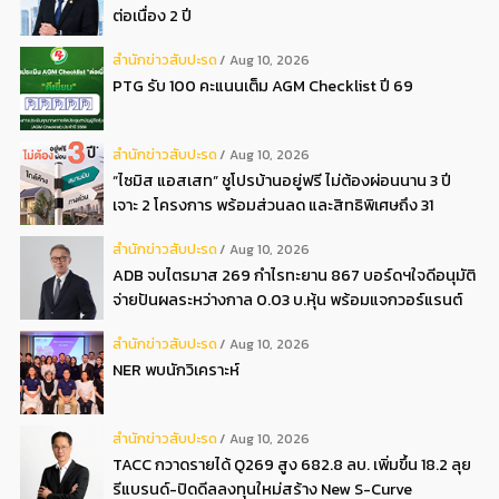
ต่อเนื่อง 2 ปี
สํานักข่าวสับปะรด
Aug 10, 2026
PTG รับ 100 คะแนนเต็ม AGM Checklist ปี 69
สํานักข่าวสับปะรด
Aug 10, 2026
“ไซมิส แอสเสท” ชูโปรบ้านอยู่ฟรี ไม่ต้องผ่อนนาน 3 ปี
เจาะ 2 โครงการ พร้อมส่วนลด และสิทธิพิเศษถึง 31
สิงหาคม 2569
สํานักข่าวสับปะรด
Aug 10, 2026
ADB จบไตรมาส 269 กำไรทะยาน 867 บอร์ดฯใจดีอนุมัติ
จ่ายปันผลระหว่างกาล 0.03 บ.หุ้น พร้อมแจกวอร์แรนต์
ฟรี อัตรา 2:1
สํานักข่าวสับปะรด
Aug 10, 2026
NER พบนักวิเคราะห์
สํานักข่าวสับปะรด
Aug 10, 2026
TACC กวาดรายได้ Q269 สูง 682.8 ลบ. เพิ่มขึ้น 18.2 ลุย
รีแบรนด์-ปิดดีลลงทุนใหม่สร้าง New S-Curve