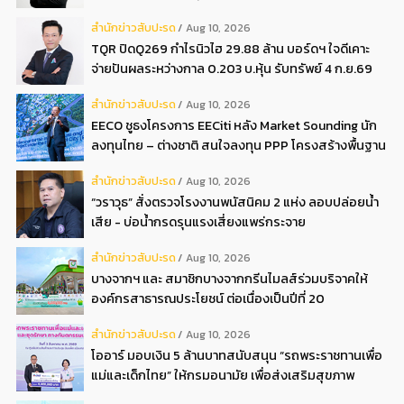
สํานักข่าวสับปะรด
Aug 10, 2026
TQR ปิดQ269 กำไรนิวไฮ 29.88 ล้าน บอร์ดฯ ใจดีเคาะ
จ่ายปันผลระหว่างกาล 0.203 บ.หุ้น รับทรัพย์ 4 ก.ย.69
สํานักข่าวสับปะรด
Aug 10, 2026
EECO ชูธงโครงการ EECiti หลัง Market Sounding นัก
ลงทุนไทย – ต่างชาติ สนใจลงทุน PPP โครงสร้างพื้นฐาน
ล้นหลาม
สํานักข่าวสับปะรด
Aug 10, 2026
“วราวุธ” สั่งตรวจโรงงานพนัสนิคม 2 แห่ง ลอบปล่อยน้ำ
เสีย - บ่อน้ำกรดรุนแรงเสี่ยงแพร่กระจาย
สํานักข่าวสับปะรด
Aug 10, 2026
บางจากฯ และ สมาชิกบางจากกรีนไมลส์ร่วมบริจาคให้
องค์กรสาธารณประโยชน์ ต่อเนื่องเป็นปีที่ 20
สํานักข่าวสับปะรด
Aug 10, 2026
โออาร์ มอบเงิน 5 ล้านบาทสนับสนุน “รถพระราชทานเพื่อ
แม่และเด็กไทย” ให้กรมอนามัย เพื่อส่งเสริมสุขภาพ
อนามัยแม่และเด็กไทย