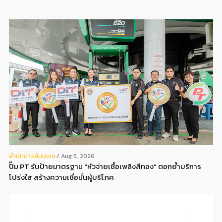
สํานักข่าวสับปะรด
Aug 5, 2026
ปั๊ม PT รับป้ายมาตรฐาน "หัวจ่ายเชื้อเพลิงสีทอง" ตอกย้ำบริการ
โปร่งใส สร้างความเชื่อมั่นผู้บริโภค