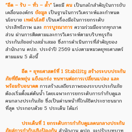
“อึด – รับ – ทั่ว – ล้ำ”
โดยมี
คน
เป็นกลไกสำคัญในการขับ
เคลื่อนองค์กร
ข้อมูล
เป็นฐานในการวิเคราะห์และกำหนด
นโยบาย
เทคโนโลยี
เป็นเครื่องมือในการยกระดับ
ประสิทธิภาพ และ
การบูรณาการ
ความร่วมมือจากทุกภาค
ส่วน ผ่านการติดตามและการวิเคราะห์ตามบริบทธุรกิจ
ประกันภัยอย่างสม่ำเสมอ ซึ่งการดำเนินการที่สำคัญของ
สำนักงาน คปภ. ประจำปี 2569 แบ่งตามหมวดยุทธศาสตร์
ตามแผน 5 ดังนี้
อึด
= ยุทธศาสตร์ที่ 1 Stability สร้างระบบประกัน
ภัยที่ยืดหยุ่น แข็งแกร่ง ทนทานต่อการเปลี่ยนแปลง และ
พร้อมรับอนาคต
การสร้างเสถียรภาพของระบบประกันภัย
ต้องเริ่มตั้งแต่ต้นน้ำ โดยเฉพาะการยกระดับการกำกับดูแล
คนกลางประกันภัย ซึ่งเป็นด่านหน้าที่ใกล้ชิดประชาชนมาก
ที่สุด ประกอบด้วย 5 ประเด็น ได้แก่
ประเด็นที่ 1 ยกระดับการกำกับดูแลคนกลางประกัน
ภัยสู่การกำกับเชิงป้องกัน
สำนักงาน คปภ. จะปรับบทบาท