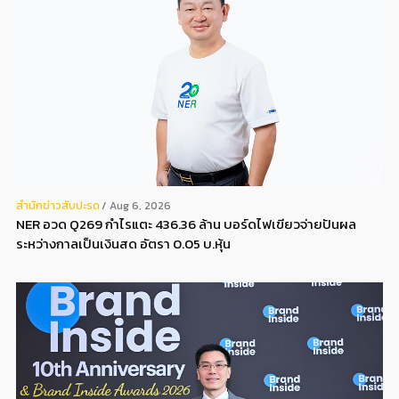
สํานักข่าวสับปะรด
Aug 6, 2026
NER อวด Q269 กำไรแตะ 436.36 ล้าน บอร์ดไฟเขียวจ่ายปันผล
ระหว่างกาลเป็นเงินสด อัตรา 0.05 บ.หุ้น