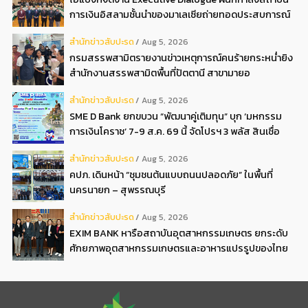
การเงินอิสลามชั้นนำของมาเลเซียถ่ายทอดประสบการณ์
กว่า 40 ปี เตรียมความพร้อมองค์กรสู่การเป็นธนาคาร
สํานักข่าวสับปะรด
Aug 5, 2026
อิสลามแห่งอนาคต
กรมสรรพสามิตรายงานข่าวเหตุการณ์คนร้ายกระหน่ำยิง
สำนักงานสรรพสามิตพื้นที่ปัตตานี สาขามายอ
สํานักข่าวสับปะรด
Aug 5, 2026
SME D Bank ยกขบวน “พัฒนาคู่เติมทุน” บุก ‘มหกรรม
การเงินโคราช’ 7-9 ส.ค. 69 นี้ จัดโปรฯ 3 พลัส สินเชื่อ
ดอกเบี้ยต่ำ 3ต่อปี แถมลดค่าธรรมเนียม พบได้ที่บูธ D2
สํานักข่าวสับปะรด
Aug 5, 2026
คปภ. เดินหน้า “ชุมชนต้นแบบถนนปลอดภัย” ในพื้นที่
นครนายก – สุพรรณบุรี
สํานักข่าวสับปะรด
Aug 5, 2026
EXIM BANK หารือสถาบันอุตสาหกรรมเกษตร ยกระดับ
ศักยภาพอุตสาหกรรมเกษตรและอาหารแปรรูปของไทย