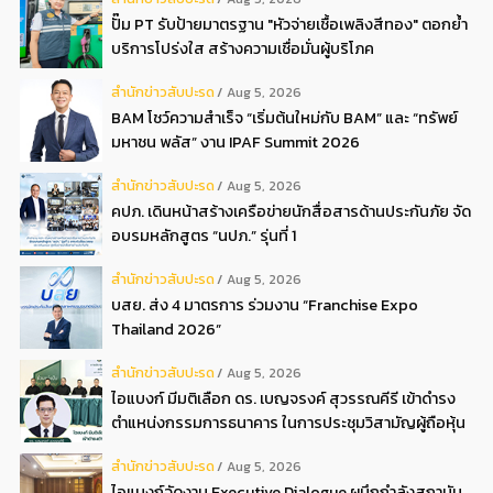
ปั๊ม PT รับป้ายมาตรฐาน "หัวจ่ายเชื้อเพลิงสีทอง" ตอกย้ำ
บริการโปร่งใส สร้างความเชื่อมั่นผู้บริโภค
สํานักข่าวสับปะรด
Aug 5, 2026
BAM โชว์ความสำเร็จ “เริ่มต้นใหม่กับ BAM” และ “ทรัพย์
มหาชน พลัส” งาน IPAF Summit 2026
สํานักข่าวสับปะรด
Aug 5, 2026
คปภ. เดินหน้าสร้างเครือข่ายนักสื่อสารด้านประกันภัย จัด
อบรมหลักสูตร “นปภ.” รุ่นที่ 1
สํานักข่าวสับปะรด
Aug 5, 2026
บสย. ส่ง 4 มาตรการ ร่วมงาน “Franchise Expo
Thailand 2026”
สํานักข่าวสับปะรด
Aug 5, 2026
ไอแบงก์ มีมติเลือก ดร. เบญจรงค์ สุวรรณคีรี เข้าดำรง
ตำแหน่งกรรมการธนาคาร ในการประชุมวิสามัญผู้ถือหุ้น
ครั้งที่ 22569
สํานักข่าวสับปะรด
Aug 5, 2026
ไอแบงก์จัดงาน Executive Dialogue ผนึกกำลังสถาบัน