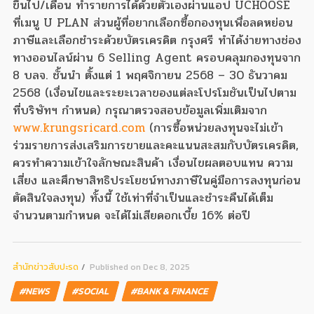
ขึ้นไป/เดือน ทำรายการได้ด้วยตัวเองผ่านแอป UCHOOSE
ที่เมนู U PLAN ส่วนผู้ที่อยากเลือกซื้อกองทุนเพื่อลดหย่อน
ภาษีและเลือกชำระด้วยบัตรเครดิต กรุงศรี ทำได้ง่ายทางช่อง
ทางออนไลน์ผ่าน 6 Selling Agent ครอบคลุมกองทุนจาก
8 บลจ. ชั้นนำ ตั้งแต่ 1 พฤศจิกายน 2568 – 30 ธันวาคม
2568 (เงื่อนไขและระยะเวลาของแต่ละโปรโมชันเป็นไปตาม
ที่บริษัทฯ กำหนด) กรุณาตรวจสอบข้อมูลเพิ่มเติมจาก
www.krungsricard.com
(การซื้อหน่วยลงทุนจะไม่เข้า
ร่วมรายการส่งเสริมการขายและคะแนนสะสมกับบัตรเครดิต,
ควรทำความเข้าใจลักษณะสินค้า เงื่อนไขผลตอบแทน ความ
เสี่ยง และศึกษาสิทธิประโยชน์ทางภาษีในคู่มือการลงทุนก่อน
ตัดสินใจลงทุน) ทั้งนี้ ใช้เท่าที่จำเป็นและชำระคืนได้เต็ม
จำนวนตามกำหนด จะได้ไม่เสียดอกเบี้ย 16% ต่อปี
สํานักข่าวสับปะรด
Published on Dec 8, 2025
#NEWS
#SOCIAL
#BANK & FINANCE