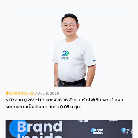
สํานักข่าวสับปะรด
Aug 6, 2026
NER อวด Q269 กำไรแตะ 436.36 ล้าน บอร์ดไฟเขียวจ่ายปันผล
ระหว่างกาลเป็นเงินสด อัตรา 0.05 บ.หุ้น