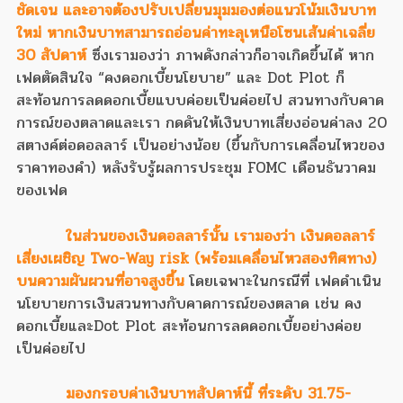
ชัดเจน และอาจต้องปรับเปลี่ยนมุมมองต่อแนวโน้มเงินบาท
ใหม่ หากเงินบาทสามารถอ่อนค่าทะลุเหนือโซนเส้นค่าเฉลี่ย
30 สัปดาห์
ซึ่งเรามองว่า ภาพดังกล่าวก็อาจเกิดขึ้นได้ หาก
เฟดตัดสินใจ “คงดอกเบี้ยนโยบาย” และ Dot Plot ก็
สะท้อนการลดดอกเบี้ยแบบค่อยเป็นค่อยไป สวนทางกับคาด
การณ์ของตลาดและเรา กดดันให้เงินบาทเสี่ยงอ่อนค่าลง 20
สตางค์ต่อดอลลาร์ เป็นอย่างน้อย (ขึ้นกับการเคลื่อนไหวของ
ราคาทองคำ) หลังรับรู้ผลการประชุม FOMC เดือนธันวาคม
ของเฟด
ในส่วนของเงินดอลลาร์นั้น เรามองว่า เงินดอลลาร์
เสี่ยงเผชิญ Two-Way risk (พร้อมเคลื่อนไหวสองทิศทาง)
บนความผันผวนที่อาจสูงขึ้น
โดยเฉพาะในกรณีที่ เฟดดำเนิน
นโยบายการเงินสวนทางกับคาดการณ์ของตลาด เช่น คง
ดอกเบี้ยและDot Plot สะท้อนการลดดอกเบี้ยอย่างค่อย
เป็นค่อยไป
มองกรอบค่าเงินบาทสัปดาห์นี้ ที่ระดับ 31.75-