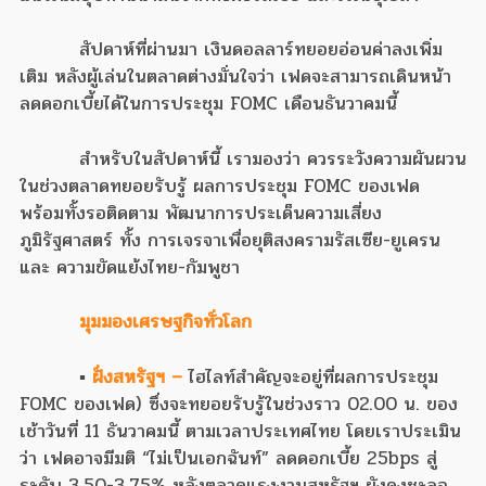
สัปดาห์ที่ผ่านมา เงินดอลลาร์ทยอยอ่อนค่าลงเพิ่ม
เติม หลังผู้เล่นในตลาดต่างมั่นใจว่า เฟดจะสามารถเดินหน้า
ลดดอกเบี้ยได้ในการประชุม FOMC เดือนธันวาคมนี้
สำหรับในสัปดาห์นี้ เรามองว่า ควรระวังความผันผวน
ในช่วงตลาดทยอยรับรู้ ผลการประชุม FOMC ของเฟด
พร้อมทั้งรอติดตาม พัฒนาการประเด็นความเสี่ยง
ภูมิรัฐศาสตร์ ทั้ง การเจรจาเพื่อยุติสงครามรัสเซีย-ยูเครน
และ ความขัดแย้งไทย-กัมพูชา
มุมมองเศรษฐกิจทั่วโลก
▪
ฝั่งสหรัฐฯ –
ไฮไลท์สำคัญจะอยู่ที่ผลการประชุม
FOMC ของเฟด) ซึ่งจะทยอยรับรู้ในช่วงราว 02.00 น. ของ
เช้าวันที่ 11 ธันวาคมนี้ ตามเวลาประเทศไทย โดยเราประเมิน
ว่า เฟดอาจมีมติ “ไม่เป็นเอกฉันท์” ลดดอกเบี้ย 25bps สู่
ระดับ 3.50-3.75% หลังตลาดแรงงานสหรัฐฯ ยังคงชะลอ