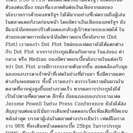
ตัวลงต่อเนื่อง ขณะที่แรงกดดันต่อเงินเฟ้อจากผลของ
นโยบายการค้าของสหรัฐฯ ไม่ได้มากอย่างที่เฟดรวมถึงผู้เล่น
ในตลาดเคยกังวลก่อนหน้า โดยอัตราเงินเฟ้อของสหรัฐฯ ยัง
มีแนวโน้มทยอยปรับตัวลดลงกลับสู่เป้าหมายของเฟดได้ ใน
ส่วนของคาดการณ์แนวโน้มอัตราดอกเบี้ยนโยบาย (Dot
Plot) เรามองว่า Dot Plot ใหม่ของเฟดอาจไม่ได้แตกต่าง
กับ Dot Plot จากการประชุมเดือนกันยายน ในแง่ของ ค่า
กลาง หรือ Median ของอัตราดอกเบี้ยนโยบายในแต่ละปี
ทว่า Dot Plot อาจมีการกระจายตัวมากขึ้น สอดคล้องกับมุม
มองของบรรดาเจ้าหน้าที่เฟดในช่วงที่ผ่านมา ซึ่งมีความแตก
ต่างกันพอสมควร ทั้งนี้ เรามองว่า ควรระวังความผันผวนใน
ตลาดที่อาจพุ่งสูงขึ้นอย่างรวดเร็ว หากผลการประชุมไม่ได้
เป็นไปตามที่ตลาดคาด อีกทั้ง ถ้อยแถลงของประธานเฟด
Jerome Powell ในช่วง Press Conference ยังไม่ได้ส่ง
สัญญาณต่อแนวโน้มการเดินหน้าลดดอกเบี้ยเพิ่มเติมที่ชัดเจน
หลังล่าสุด บรรดาผู้เล่นในตลาดต่างประเมินว่า เฟดมีโอกาส
ราว 96% ที่จะเดินหน้าลดดอกเบี้ย 25bps ในการประชุม