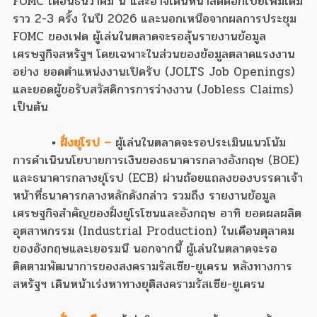
FOMC เดือนธันวาคม นี้ และอาจเดินหน้าลดดอกเบี้ยเพิ่มเติม
ราว 2-3 ครั้ง ในปี 2026 และนอกเหนือจากผลการประชุม
FOMC ของเฟด ผู้เล่นในตลาดจะรอลุ้นรายงานข้อมูล
เศรษฐกิจสหรัฐฯ โดยเฉพาะในส่วนของข้อมูลตลาดแรงงาน
อย่าง ยอดตำแหน่งงานเปิดรับ (JOLTS Job Openings)
และยอดผู้ขอรับสวัสดิการการว่างงาน (Jobless Claims)
เป็นต้น
▪
ฝั่งยุโรป –
ผู้เล่นในตลาดจะรอประเมินแนวโน้ม
การดำเนินนโยบายการเงินของธนาคารกลางอังกฤษ (BOE)
และธนาคารกลางยุโรป (ECB) ผ่านถ้อยแถลงของบรรดาเจ้า
หน้าที่ธนาคารกลางหลักดังกล่าว รวมถึง รายงานข้อมูล
เศรษฐกิจสำคัญของฝั่งยูโรโซนและอังกฤษ อาทิ ยอดผลผลิต
อุตสาหกรรม (Industrial Production) ในเดือนตุลาคม
ของอังกฤษและเยอรมนี นอกจากนี้ ผู้เล่นในตลาดจะรอ
ติดตามพัฒนาการของสงครามรัสเซีย-ยูเครน หลังทางการ
สหรัฐฯ เดินหน้าเร่งหาทางยุติสงครามรัสเซีย-ยูเครน