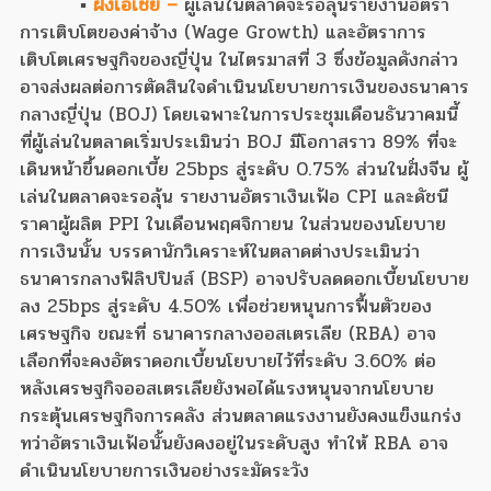
▪
ฝั่งเอเชีย –
ผู้เล่นในตลาดจะรอลุ้นรายงานอัตรา
การเติบโตของค่าจ้าง (Wage Growth) และอัตราการ
เติบโตเศรษฐกิจของญี่ปุ่น ในไตรมาสที่ 3 ซึ่งข้อมูลดังกล่าว
อาจส่งผลต่อการตัดสินใจดำเนินนโยบายการเงินของธนาคาร
กลางญี่ปุ่น (BOJ) โดยเฉพาะในการประชุมเดือนธันวาคมนี้
ที่ผู้เล่นในตลาดเริ่มประเมินว่า BOJ มีโอกาสราว 89% ที่จะ
เดินหน้าขึ้นดอกเบี้ย 25bps สู่ระดับ 0.75% ส่วนในฝั่งจีน ผู้
เล่นในตลาดจะรอลุ้น รายงานอัตราเงินเฟ้อ CPI และดัชนี
ราคาผู้ผลิต PPI ในเดือนพฤศจิกายน ในส่วนของนโยบาย
การเงินนั้น บรรดานักวิเคราะห์ในตลาดต่างประเมินว่า
ธนาคารกลางฟิลิปปินส์ (BSP) อาจปรับลดดอกเบี้ยนโยบาย
ลง 25bps สู่ระดับ 4.50% เพื่อช่วยหนุนการฟื้นตัวของ
เศรษฐกิจ ขณะที่ ธนาคารกลางออสเตรเลีย (RBA) อาจ
เลือกที่จะคงอัตราดอกเบี้ยนโยบายไว้ที่ระดับ 3.60% ต่อ
หลังเศรษฐกิจออสเตรเลียยังพอได้แรงหนุนจากนโยบาย
กระตุ้นเศรษฐกิจการคลัง ส่วนตลาดแรงงานยังคงแข็งแกร่ง
ทว่าอัตราเงินเฟ้อนั้นยังคงอยู่ในระดับสูง ทำให้ RBA อาจ
ดำเนินนโยบายการเงินอย่างระมัดระวัง