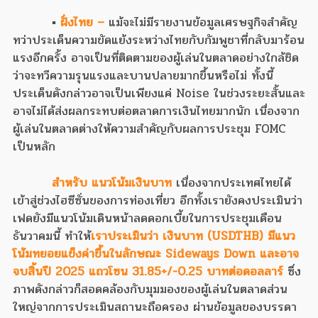
▪
ฝั่งไทย –
แม้จะไม่มีรายงานข้อมูลเศรษฐกิจสำคัญ
ทว่าประเด็นความขัดแย้งระหว่างไทยกับกัมพูชาที่กลับมาร้อน
แรงอีกครั้ง อาจเป็นที่ติดตามของผู้เล่นในตลาดอย่างใกล้ชิด
ว่าจะทวีความรุนแรงและบานปลายมากขึ้นหรือไม่ ทั้งนี้
ประเด็นดังกล่าวอาจเป็นเพียงแค่ Noise ในช่วงระยะสั้นและ
อาจไม่ได้ส่งผลกระทบต่อตลาดการเงินไทยมากนัก เนื่องจาก
ผู้เล่นในตลาดต่างให้ความสำคัญกับผลการประชุม FOMC
เป็นหลัก
สำหรับ แนวโน้มเงินบาท
เนื่องจากประเทศไทยได้
เข้าสู่ช่วงไฮซีซั่นของการท่องเที่ยว อีกทั้งเรายังคงประเมินว่า
เฟดยังมีแนวโน้มเดินหน้าลดดอกเบี้ยในการประชุมเดือน
ธันวาคมนี้ ทำให้
เราประเมินว่า เงินบาท (USDTHB) มีแนว
โน้มทยอยแข็งค่าขึ้นในลักษณะ Sideways Down และอาจ
จบสิ้นปี 2025 แถวโซน 31.85+/-0.25 บาทต่อดอลลาร์
ซึ่ง
ภาพดังกล่าวก็สอดคล้องกับมุมมองของผู้เล่นในตลาดส่วน
ใหญ่จากการประเมินสถานะถือครอง ผ่านข้อมูลของบรรดา