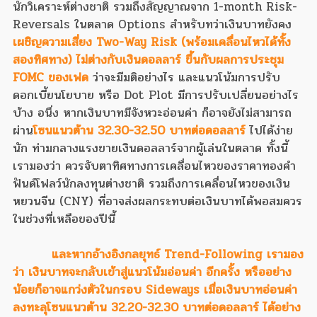
นักวิเคราะห์ต่างชาติ รวมถึงสัญญาณจาก 1-month Risk-
Reversals ในตลาด Options สำหรับทว่าเงินบาทยังคง
เผชิญความเสี่ยง Two-Way Risk (พร้อมเคลื่อนไหวได้ทั้ง
สองทิศทาง) ไม่ต่างกับเงินดอลลาร์ ขึ้นกับผลการประชุม
FOMC ของเฟด
ว่าจะมีมติอย่างไร และแนวโน้มการปรับ
ดอกเบี้ยนโยบาย หรือ Dot Plot มีการปรับเปลี่ยนอย่างไร
บ้าง อนึ่ง หากเงินบาทมีจังหวะอ่อนค่า ก็อาจยังไม่สามารถ
ผ่าน
โซนแนวต้าน 32.30-32.50 บาทต่อดอลลาร์
ไปได้ง่าย
นัก ท่ามกลางแรงขายเงินดอลลาร์จากผู้เล่นในตลาด ทั้งนี้
เรามองว่า ควรจับตาทิศทางการเคลื่อนไหวของราคาทองคำ
ฟันด์โฟลว์นักลงทุนต่างชาติ รวมถึงการเคลื่อนไหวของเงิน
หยวนจีน (CNY) ที่อาจส่งผลกระทบต่อเงินบาทได้พอสมควร
ในช่วงที่เหลือของปีนี้
และหากอ้างอิงกลยุทธ์ Trend-Following เรามอง
ว่า เงินบาทจะกลับเข้าสู่แนวโน้มอ่อนค่า อีกครั้ง หรืออย่าง
น้อยก็อาจแกว่งตัวในกรอบ Sideways เมื่อเงินบาทอ่อนค่า
ลงทะลุโซนแนวต้าน 32.20-32.30 บาทต่อดอลลาร์ ได้อย่าง