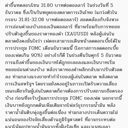
ค่าขึ้นทดสอบโซน 31.80 บาทต่อดอลลาร์ ในช่วงวันที่ 5
ธันวาคม ซึ่งเป็นวันหยุดของตลาดการเงินไทย (แกว่งตัวใน
กรอบ 31.81-32.08 บาทต่อดอลลาร์) สอดคล้องกับจังหวะ
การอ่อนค่าลงบ้างของเงินดอลลาร์ ที่มาพร้อมกับการทยอย
ปรับตัวสูงขึ้นของราคาทองคำ (XAUUSD) หลังผู้เล่นใน
ตลาดยังคงมั่นใจว่า เฟดจะสามารถเดินหน้าลดดอกเบี้ยได้ใน
การประชุม FOMC เดือนธันวาคมนี้ (โอกาสการลดดอกเบี้ย
ของเฟดเกิน 90%) อย่างไรก็ดี ในช่วงคืนวันศุกร์ 5 ธันวาคม
การแข็งค่าขึ้นของเงินบาทได้ถูกชะลอลงและเงินบาทเริ่ม
ทยอยอ่อนค่าลงบ้าง หลังราคาทองคำพลิกกลับมาปรับตัวลด
ลง ท่ามกลางแรงขายทำกำไรของผู้เล่นในตลาด หลังตลาด
การเงินสหรัฐฯ โดยรวมยังคงอยู่ในภาวะเปิดรับความเสี่ยง
ขณะเดียวกันผู้เล่นในตลาดก็อาจต้องการปรับสถานะถือครอง
บ้าง ก่อนที่จะรับรู้ผลการประชุม FOMC ของเฟด นอกจากนี้
เงินบาทยังถูกกดดันเพิ่มเติมจากโฟลว์ธุรกรรมน้ำมัน หลัง
ราคาน้ำมันดิบพุ่งสูงขึ้นต่อเนื่อง ท่ามกลางประเด็นความไม่
แน่นอนของปัจจัยเสี่ยงด้านภูมิรัฐศาสตร์ ที่อาจกระทบต่อ
แนวโน้มอุปทานน้ำมันจากทั้งฝั่งรัสเซีย และเวเนซุเอลา