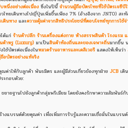
บหนึ่งอย่างต่อเนื่อง
ซึ่งในปีนี้
จำนวนผู้ถือบัตรไทยที่ใช้บัตรเจซีบีใ
ยวไทยเดินทางไปญี่ปุ่นเพิ่มขึ้นเพียง 7% (อ้างอิงจาก JNTO) สะท้
รเดินทาง
และ
ความคุ้มค่าจากสิทธิประโยชน์ที่ตอบโจทย์ทุกการใช้จ่
นได้แก่
ร้านค้าปลีก ร้านเครื่องแต่งกาย ห้างสรรพสินค้า โรงแรม แ
ินค้าหรู (Luxury)
มาเป็น
สินค้าท้องถิ่นและของเฉพาะถิ่น
มากขึ้น
ังใช้บัตรต่อเนื่องใน
หมวดร้านอาหารและเดลิเวอรี
แสดงให้เห็นว่า
้ถือบัตรอย่างแท้จริง
ณค่าให้กับลูกค้า พันธมิตร และผู้มีส่วนเกี่ยวข้องทุกฝ่าย
JCB
เดิน
ประกอบด้วย:
: ขยายฐานไปยังลูกค้ากลุ่มพรีเมียม โดยยังคงรักษาความสัมพันธ์กับ
ร้างแบรนด์ด้วยคุณค่า เพื่อเพิ่มการรับรู้และความเชื่อมั่นในแบรน