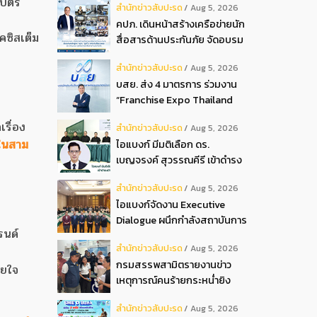
บัตร
สํานักข่าวสับปะรด
Aug 5, 2026
2026
คปภ. เดินหน้าสร้างเครือข่ายนัก
คซิสเต็ม
สื่อสารด้านประกันภัย จัดอบรม
หลักสูตร “นปภ.” รุ่นที่ 1
สํานักข่าวสับปะรด
Aug 5, 2026
บสย. ส่ง 4 มาตรการ ร่วมงาน
“Franchise Expo Thailand
2026”
เรื่อง
สํานักข่าวสับปะรด
Aug 5, 2026
 ในสาม
ไอแบงก์ มีมติเลือก ดร.
เบญจรงค์ สุวรรณคีรี เข้าดำรง
ตำแหน่งกรรมการธนาคาร ใน
สํานักข่าวสับปะรด
Aug 5, 2026
การประชุมวิสามัญผู้ถือหุ้น ครั้ง
ไอแบงก์จัดงาน Executive
ที่ 22569
Dialogue ผนึกกำลังสถาบันการ
รนด์
เงินอิสลามชั้นนำของมาเลเซีย
สํานักข่าวสับปะรด
Aug 5, 2026
ถ่ายทอดประสบการณ์กว่า 40 ปี
กรมสรรพสามิตรายงานข่าว
เตรียมความพร้อมองค์กรสู่การ
วยใจ
เหตุการณ์คนร้ายกระหน่ำยิง
เป็นธนาคารอิสลามแห่งอนาคต
สำนักงานสรรพสามิตพื้นที่
สํานักข่าวสับปะรด
Aug 5, 2026
ปัตตานี สาขามายอ