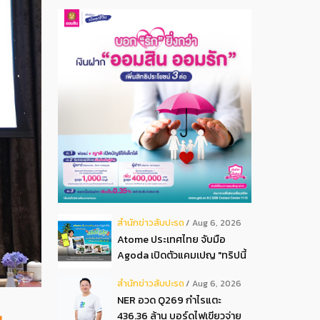
สํานักข่าวสับปะรด
Aug 6, 2026
Atome ประเทศไทย จับมือ
Agoda เปิดตัวแคมเปญ "ทริปนี้
มีลุ้น" มอบสิทธิ์ลุ้นเข้าพัก
สํานักข่าวสับปะรด
Aug 6, 2026
โรงแรมหรู พร้อมผ่อน 0 ได้ 3
NER อวด Q269 กำไรแตะ
งวด**
436.36 ล้าน บอร์ดไฟเขียวจ่าย
น,