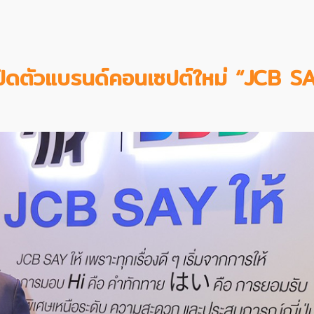
เปิดตัวแบรนด์คอนเซปต์ใหม่ “JCB S