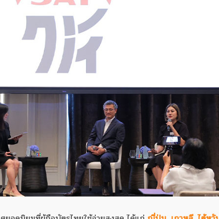
อดนิยมที่ผู้ถือบัตรไทยใช้จ่ายสูงสุด ได้แก่
ญี่ปุ่น, เกาหลี, ไต้หวั