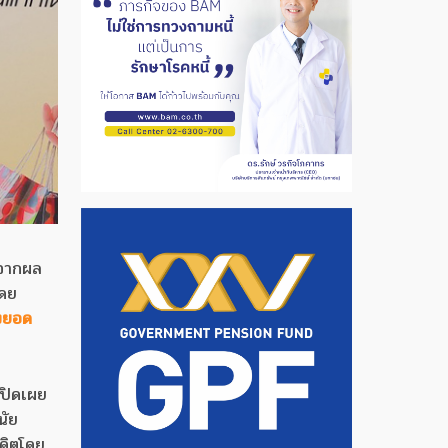
นจากผล
โดย
งยอด
ปิดเผย
นัย
ดิตโดย