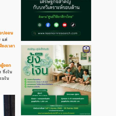
ช้อปออน
 แต่
เพียงเวลา
ผู้ออก
 ซึ่งใน
รมใน