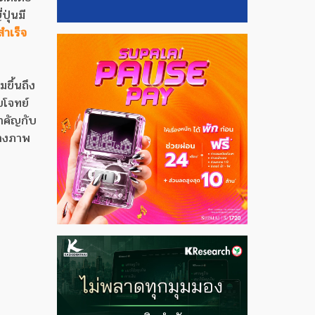
ุ่นมี
ำเร็จ
มขึ้นถึง
บโจทย์
สำคัญกับ
้างภาพ