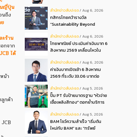
ปันผลระหว่างกาลเป็นเงินสด
นญี่ปุ่น
สํานักข่าวสับปะรด
Aug 6, 2026
อัตรา 0.05 บ.หุ้น
อนถึง
กสิกรไทยคว้ารางวัล
าย
“Sustainability Beyond
Banking Award”
สํานักข่าวสับปะรด
Aug 6, 2026
ละร้าน
ไทยพาณิชย์ ประเมินค่าเงินบาท 6
 นอกจาก
สิงหาคม 2569 เคลื่อนไหวใน
JCB ได้
กรอบ 32.95-33.20 บาท
สํานักข่าวสับปะรด
Aug 6, 2026
ดอลลาร์
ค่าเงินบาทเปิดเช้า 6 สิงหาคม
หน้า
2569 ที่ระดับ 33.06 บาทต่อ
ดอลลาร์ “แข็งค่าขึ้น”
สํานักข่าวสับปะรด
Aug 5, 2026
ปั๊ม PT รับป้ายมาตรฐาน "หัวจ่าย
ลูกค้า
เชื้อเพลิงสีทอง" ตอกย้ำบริการ
โปร่งใส สร้างความเชื่อมั่นผู้
สํานักข่าวสับปะรด
Aug 5, 2026
บริโภค
BAM โชว์ความสำเร็จ “เริ่มต้น
ด์ JCB
ใหม่กับ BAM” และ “ทรัพย์
มหาชน พลัส” งาน IPAF Summit