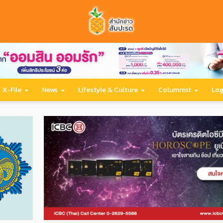
X-File
News
Lifestyle & Culture
Columnist
Log