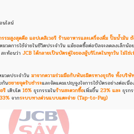
อนไลน์
กรรมสูงสุดคือ
แอปเดลิเวอรี ร้านอาหารและเครื่องดื่ม ปั๊มน้ำมัน 
นหมวดการใช้จ่ายในชีวิตประจำวัน แม้ยอดซื้อต่อบิลจะลดลงเล็กน้อย
สะท้อนว่า
JCB ได้กลายเป็นบัตรคู่ใจของผู้บริโภคในทุกวัน ไม่ใช่
นหมวดประจำวัน
มาจากความร่วมมือกับพันธมิตรทางธุรกิจ ทั้งบริษัท
วยกัน
ขยายจุดรับชำระ
และจัดแคมเปญจูงใจการใช้บัตรอย่างต่อเนื่อง
อรี
เติบโต
16%
ธุรกรรมใน
ร้านสะดวกซื้อ
เพิ่มขึ้น
23% และ
ธุรกร
33%
จาก
ระบบทางด่วนแบบแตะจ่าย (Tap-to-Pay)