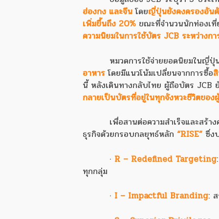
ฮ่องกง และจีน
โดย
ญี่ปุ่นยังคงครองอันดั
เพิ่มขึ้นถึง 20%
ขณะที่จำนวนนักท่องเที่
ความนิยมในการใช้บัตร JCB ระหว่างกา
หมวดการใช้จ่ายยอดนิยมในญี่ปุ่
อาหาร
โดยมีแนวโน้มเปลี่ยนจากการซื้อ
ส
นี้ หลังเดินทางกลับไทย ผู้ถือบัตร JCB ย
กลายเป็นบัตรที่อยู่ในทุกจังหวะชีวิตของผู
เพื่อสานต่อความสำเร็จและสร้างคุ
ธุรกิจด้วยกรอบกลยุทธ์หลัก
“RISE”
ซึ่ง
·
R – Redefined Targeting
ทุกกลุ่ม
·
I – Impactful Branding
: ส