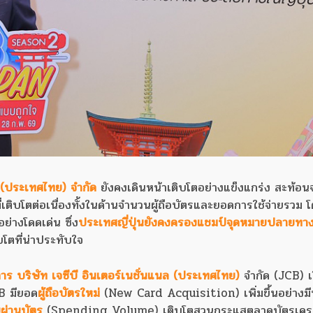
ล (ประเทศไทย) จำกัด
ยังคงเดินหน้าเติบโตอย่างแข็งแกร่ง สะท้อ
ติบโตต่อเนื่องทั้งในด้านจำนวนผู้ถือบัตรและยอดการใช้จ่ายรวม 
อย่างโดดเด่น ซึ่ง
ประเทศญี่ปุ่นยังคงครองแชมป์จุดหมายปลายทา
โตที่น่าประทับใจ
ดการ บริษัท เจซีบี อินเตอร์เนชั่นแนล (ประเทศไทย)
จำกัด (JCB) เ
B มียอด
ผู้ถือบัตรใหม่
(New Card Acquisition) เพิ่มขึ้นอย่างมี
ยผ่านบัตร
(Spending Volume) เติบโตสวนกระแสตลาดบัตรเคร