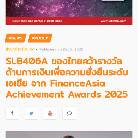
#NEWS
#POLICY
สํานักข่าวสับปะรด
Published on Dec 5, 2025
SLB406A ของไทยคว้ารางวัล
ด้านการเงินเพื่อความยั่งยืนระดับ
เอเชีย จาก FinanceAsia
Achievement Awards 2025