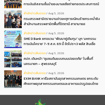
การเงินอิสลามชั้นนำของมาเลเซียถ่ายทอดประสบการณ์
กว่า 40 ปี เตรียมความพร้อมองค์กรสู่การเป็นธนาคาร
สํานักข่าวสับปะรด
Aug 5, 2026
อิสลามแห่งอนาคต
กรมสรรพสามิตรายงานข่าวเหตุการณ์คนร้ายกระหน่ำยิง
สำนักงานสรรพสามิตพื้นที่ปัตตานี สาขามายอ
สํานักข่าวสับปะรด
Aug 5, 2026
SME D Bank ยกขบวน “พัฒนาคู่เติมทุน” บุก ‘มหกรรม
การเงินโคราช’ 7-9 ส.ค. 69 นี้ จัดโปรฯ 3 พลัส สินเชื่อ
ดอกเบี้ยต่ำ 3ต่อปี แถมลดค่าธรรมเนียม พบได้ที่บูธ D2
สํานักข่าวสับปะรด
Aug 5, 2026
คปภ. เดินหน้า “ชุมชนต้นแบบถนนปลอดภัย” ในพื้นที่
นครนายก – สุพรรณบุรี
สํานักข่าวสับปะรด
Aug 5, 2026
EXIM BANK หารือสถาบันอุตสาหกรรมเกษตร ยกระดับ
ศักยภาพอุตสาหกรรมเกษตรและอาหารแปรรูปของไทย