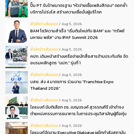
ปั๊ม PT รับป้ายมาตรฐาน "หัวจ่ายเชื้อเพลิงสีทอง" ตอกย้ำ
บริการโปร่งใส สร้างความเชื่อมั่นผู้บริโภค
สํานักข่าวสับปะรด
Aug 5, 2026
BAM โชว์ความสำเร็จ “เริ่มต้นใหม่กับ BAM” และ “ทรัพย์
มหาชน พลัส” งาน IPAF Summit 2026
สํานักข่าวสับปะรด
Aug 5, 2026
คปภ. เดินหน้าสร้างเครือข่ายนักสื่อสารด้านประกันภัย จัด
อบรมหลักสูตร “นปภ.” รุ่นที่ 1
สํานักข่าวสับปะรด
Aug 5, 2026
บสย. ส่ง 4 มาตรการ ร่วมงาน “Franchise Expo
Thailand 2026”
สํานักข่าวสับปะรด
Aug 5, 2026
ไอแบงก์ มีมติเลือก ดร. เบญจรงค์ สุวรรณคีรี เข้าดำรง
ตำแหน่งกรรมการธนาคาร ในการประชุมวิสามัญผู้ถือหุ้น
ครั้งที่ 22569
สํานักข่าวสับปะรด
Aug 5, 2026
ไอแบงก์จัดงาน Executive Dialogue ผนึกกำลังสถาบัน