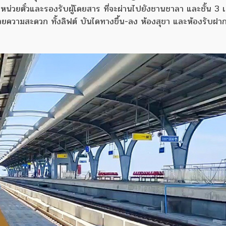
ำหน่วยตั๋วและรองรับผู้โดยสาร ที่จะผ่านไปยังชานชาลา และชั้น 3 เ
วยความสะดวก ทั้งลิฟต์ บันไดทางขึ้น-ลง ห้องสุขา และห้องรับฝาก