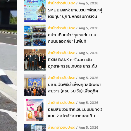
สํานักข่าวสับปะรด
Aug 5, 2026
ปัตตานี สาขามายอ
SME D Bank ยกขบวน “พัฒนาคู่
เติมทุน” บุก ‘มหกรรมการเงิน
โคราช’ 7-9 ส.ค. 69 นี้ จัดโปรฯ 3
สํานักข่าวสับปะรด
Aug 5, 2026
พลัส สินเชื่อดอกเบี้ยต่ำ 3ต่อปี
คปภ. เดินหน้า “ชุมชนต้นแบบ
แถมลดค่าธรรมเนียม พบได้ที่บูธ
ถนนปลอดภัย” ในพื้นที่
D2
นครนายก – สุพรรณบุรี
สํานักข่าวสับปะรด
Aug 5, 2026
EXIM BANK หารือสถาบัน
อุตสาหกรรมเกษตร ยกระดับ
ศักยภาพอุตสาหกรรมเกษตร
สํานักข่าวสับปะรด
Aug 5, 2026
และอาหารแปรรูปของไทย
บสย. จัดพิธีบำเพ็ญกุศลปัญญา
สมวาร (ครบ 50 วัน) เพื่ออุทิศ
ถวายเป็นพระกุศล แด่สมเด็จ
สํานักข่าวสับปะรด
Aug 5, 2026
พระเจ้าลูกเธอ เจ้าฟ้าพัชรกิติยา
ออมสินชวนฝากเงินแบบมั่นคง 2
ภาฯ
แบบ 2 สไตล์ “สลากออมสิน
พิเศษ 5 ปี” ได้ลุ้นรางวัลเดือนละ
สํานักข่าวสับปะรด
Aug 5, 2026
2 รอบ รวม 120 รอบกับ “เงิน