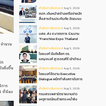
มหาชน พลัส” งาน IPAF Summit
สํานักข่าวสับปะรด
Aug 5, 2026
2026
คปภ. เดินหน้าสร้างเครือข่ายนัก
สื่อสารด้านประกันภัย จัดอบรม
หลักสูตร “นปภ.” รุ่นที่ 1
สํานักข่าวสับปะรด
Aug 5, 2026
บสย. ส่ง 4 มาตรการ ร่วมงาน
“Franchise Expo Thailand
ะ จำนวน
2026”
สํานักข่าวสับปะรด
Aug 5, 2026
ไอแบงก์ มีมติเลือก ดร.
เบญจรงค์ สุวรรณคีรี เข้าดำรง
in
ตำแหน่งกรรมการธนาคาร ใน
ยิ่งขึ้น
สํานักข่าวสับปะรด
Aug 5, 2026
การประชุมวิสามัญผู้ถือหุ้น ครั้ง
ไอแบงก์จัดงาน Executive
ที่ 22569
Dialogue ผนึกกำลังสถาบันการ
เงินอิสลามชั้นนำของมาเลเซีย
ริการ
สํานักข่าวสับปะรด
Aug 5, 2026
ถ่ายทอดประสบการณ์กว่า 40 ปี
ชั่วโมง
กรมสรรพสามิตรายงานข่าว
เตรียมความพร้อมองค์กรสู่การ
เหตุการณ์คนร้ายกระหน่ำยิง
เป็นธนาคารอิสลามแห่งอนาคต
สำนักงานสรรพสามิตพื้นที่