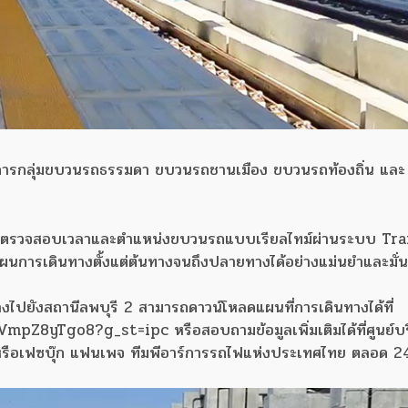
บริการกลุ่มขบวนรถธรรมดา ขบวนรถชานเมือง ขบวนรถท้องถิ่น แล
มารถตรวจสอบเวลาและตำแหน่งขบวนรถแบบเรียลไทม์ผ่านระบบ Tra
การเดินทางตั้งแต่ต้นทางจนถึงปลายทางได้อย่างแม่นยำและมั่นใจ
ทางไปยังสถานีลพบุรี 2 สามารถดาวน์โหลดแผนที่การเดินทางได้ที่
Z8yTgo8?g_st=ipc หรือสอบถามข้อมูลเพิ่มเติมได้ที่ศูนย์บ
 หรือเฟซบุ๊ก แฟนเพจ ทีมพีอาร์การรถไฟแห่งประเทศไทย ตลอด 24 