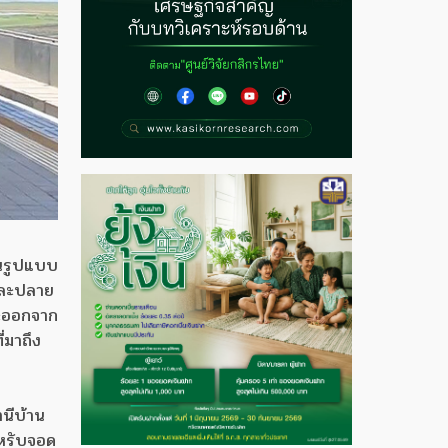
านรูปแบบ
และปลาย
จะออกจาก
่มาถึง
านีบ้าน
ำหรับจอด