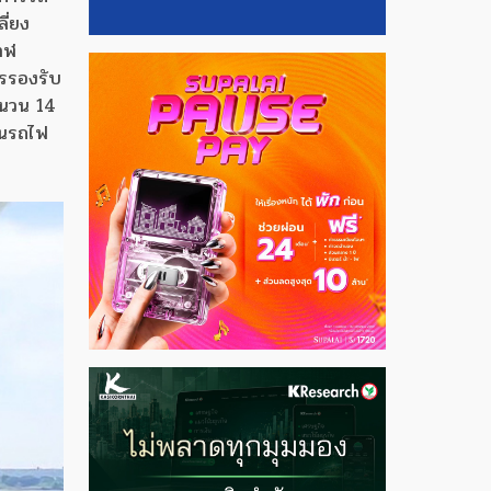
ี่ยง
าฬ
ารรองรับ
ำนวน 14
ินรถไฟ