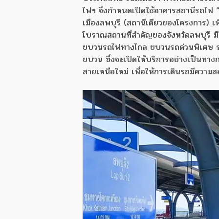
ไฟฯ จึงกำหนดเปิดใช้อาคารสถานีรถไฟ “ลพบ
เมืองลพบุรี (สถานีเดียวของโครงการ)
โบราณสถานที่สำคัญของจังหวัดลพบุรี ม
ขบวนรถไฟทางไกล ขบวนรถด่วนพิเศษ รถด
ขบวน ซึ่งจะเปิดให้บริการอย่างเป็นทาง
สายเหนือใหม่ เพื่อให้การเดินรถมีความ