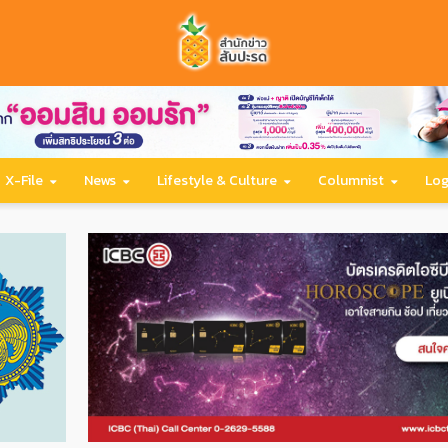
X-File
News
Lifestyle & Culture
Columnist
Log