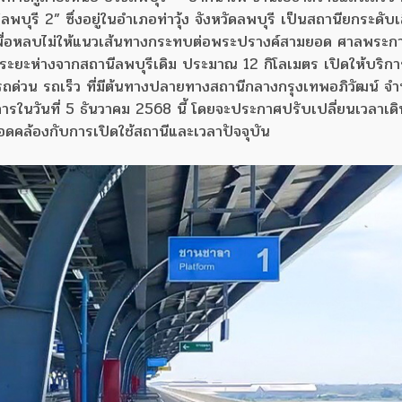
ุรี 2” ซึ่งอยู่ในอำเภอท่าวุ้ง จังหวัดลพบุรี เป็นสถานียกระดับเล
 เพื่อหลบไม่ให้แนวเส้นทางกระทบต่อพระปรางค์สามยอด ศาลพระก
ีระยะห่างจากสถานีลพบุรีเดิม ประมาณ 12 กิโลเมตร เปิดให้บริก
่วน รถเร็ว ที่มีต้นทางปลายทางสถานีกลางกรุงเทพอภิวัฒน์ จ
การในวันที่ 5 ธันวาคม 2568 นี้ โดยจะประกาศปรับเปลี่ยนเวลาเด
สอดคล้องกับการเปิดใช้สถานีและเวลาปัจจุบัน