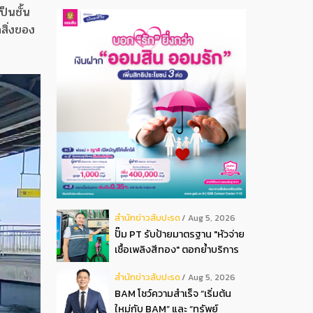
ป็นชั้น
สิ่งของ
สํานักข่าวสับปะรด
Aug 5, 2026
ปั๊ม PT รับป้ายมาตรฐาน "หัวจ่าย
เชื้อเพลิงสีทอง" ตอกย้ำบริการ
โปร่งใส สร้างความเชื่อมั่นผู้
สํานักข่าวสับปะรด
Aug 5, 2026
บริโภค
BAM โชว์ความสำเร็จ “เริ่มต้น
ใหม่กับ BAM” และ “ทรัพย์