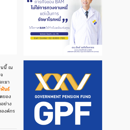
นนี้ ณ
ิจ
่จะมา
พันธ์
าคตของ
ตอย่าง
ององค์กร