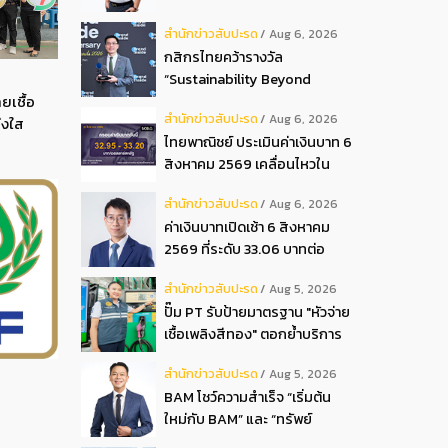
ปันผลระหว่างกาลเป็นเงินสด
สํานักข่าวสับปะรด
Aug 6, 2026
อัตรา 0.05 บ.หุ้น
กสิกรไทยคว้ารางวัล
“Sustainability Beyond
ยเชื้อ
Banking Award”
สํานักข่าวสับปะรด
Aug 6, 2026
่งใส
ไทยพาณิชย์ ประเมินค่าเงินบาท 6
สิงหาคม 2569 เคลื่อนไหวใน
กรอบ 32.95-33.20 บาท
สํานักข่าวสับปะรด
Aug 6, 2026
ดอลลาร์
ค่าเงินบาทเปิดเช้า 6 สิงหาคม
2569 ที่ระดับ 33.06 บาทต่อ
ดอลลาร์ “แข็งค่าขึ้น”
สํานักข่าวสับปะรด
Aug 5, 2026
ปั๊ม PT รับป้ายมาตรฐาน "หัวจ่าย
เชื้อเพลิงสีทอง" ตอกย้ำบริการ
โปร่งใส สร้างความเชื่อมั่นผู้
สํานักข่าวสับปะรด
Aug 5, 2026
บริโภค
BAM โชว์ความสำเร็จ “เริ่มต้น
ใหม่กับ BAM” และ “ทรัพย์
มหาชน พลัส” งาน IPAF Summit