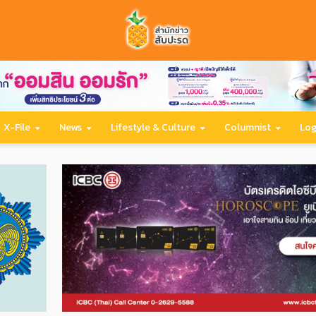
X-File
News
Lifestyle & Culture
Columnist
Log