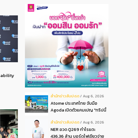
ability
สํานักข่าวสับปะรด
Aug 6, 2026
Atome ประเทศไทย จับมือ
Agoda เปิดตัวแคมเปญ "ทริปนี้
มีลุ้น" มอบสิทธิ์ลุ้นเข้าพัก
สํานักข่าวสับปะรด
Aug 6, 2026
โรงแรมหรู พร้อมผ่อน 0 ได้ 3
NER อวด Q269 กำไรแตะ
งวด**
436.36 ล้าน บอร์ดไฟเขียวจ่าย