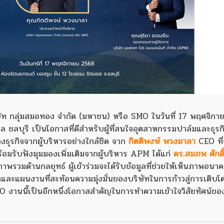
ท กลุ่มสมอทอง จำกัด (มหาชน) หรือ SMO ในวันที่ 17 พฤศจิกาย
ชลบุรี เป็นโอกาสที่ดีสำหรับผู้ที่สนใจอุตสาหกรรมปาล์มและธุรก
งธุรกิจจากผู้บริหารอย่างใกล้ชิด จาก
กิตติพงษ์ พวงมาลา
CEO ที
้อมรับฟังมุมมองเพิ่มเติมจากผู้บริหาร APM ได้แก่
ดร.สมภพ ศักดิ์
ภาพรวมด้านกลยุทธ์ ผู้เข้าร่วมจะได้รับข้อมูลที่ช่วยให้เห็นภาพอน
ิดและแผนงานที่สะท้อนความมุ่งมั่นของบริษัทในการก้าวสู่การเติบโ
SMO งานนี้เป็นอีกหนึ่งโอกาสสำคัญในการทำความเข้าใจวิสัยทัศน์ข