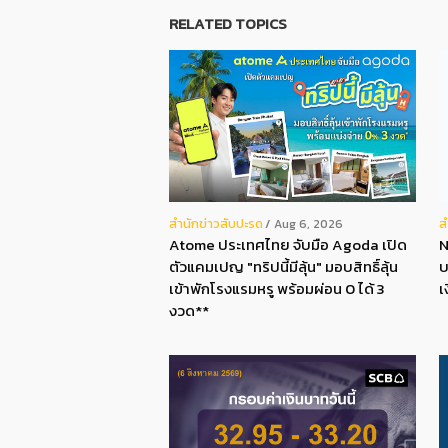
RELATED TOPICS
สํานักข่าวสับปะรด
ส
Aug 6, 2026
Atome ประเทศไทย จับมือ Agoda เปิด
N
ตัวแคมเปญ "ทริปนี้มีลุ้น" มอบสิทธิ์ลุ้น
บ
เข้าพักโรงแรมหรู พร้อมผ่อน 0 ได้ 3
เ
งวด**