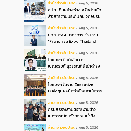
สํานักข่าวสับปะรด
Aug 5, 2026
2026
คปภ. เดินหน้าสร้างเครือข่ายนัก
สื่อสารด้านประกันภัย จัดอบรม
หลักสูตร “นปภ.” รุ่นที่ 1
สํานักข่าวสับปะรด
Aug 5, 2026
บสย. ส่ง 4 มาตรการ ร่วมงาน
“Franchise Expo Thailand
2026”
สํานักข่าวสับปะรด
Aug 5, 2026
ไอแบงก์ มีมติเลือก ดร.
เบญจรงค์ สุวรรณคีรี เข้าดำรง
ตำแหน่งกรรมการธนาคาร ใน
สํานักข่าวสับปะรด
Aug 5, 2026
การประชุมวิสามัญผู้ถือหุ้น ครั้ง
ไอแบงก์จัดงาน Executive
ที่ 22569
Dialogue ผนึกกำลังสถาบันการ
เงินอิสลามชั้นนำของมาเลเซีย
สํานักข่าวสับปะรด
Aug 5, 2026
ถ่ายทอดประสบการณ์กว่า 40 ปี
กรมสรรพสามิตรายงานข่าว
เตรียมความพร้อมองค์กรสู่การ
เหตุการณ์คนร้ายกระหน่ำยิง
เป็นธนาคารอิสลามแห่งอนาคต
สำนักงานสรรพสามิตพื้นที่
สํานักข่าวสับปะรด
Aug 5, 2026
ปัตตานี สาขามายอ