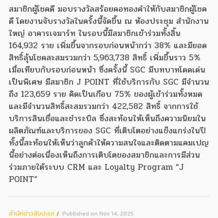
สมาชิกผู้โชคดี มอบรางวัลสร้อยคอทองคำให้กับสมาชิกผู้โชค
ดี โดยงานจับรางวัลในครั้งนี้จัดขึ้น ณ ห้องประชุม สำนักงาน
ใหญ่ อาคารเจมาร์ท ในรอบนี้มีสมาชิกเข้าร่วมทั้งสิ้น
164,932 ราย เพิ่มขึ้นจากรอบก่อนหน้ากว่า 38% และมียอด
สิทธิ์ลุ้นโชคสะสมรวมกว่า 5,963,738 สิทธิ์ เพิ่มขึ้นราว 5%
เมื่อเทียบกับรอบก่อนหน้า ซึ่งครั้งนี้ SGC มีบทบาทโดดเด่น
เป็นพิเศษ มีสมาชิก J POINT ที่ใช้บริการกับ SGC มีจำนวน
ถึง 123,659 ราย คิดเป็นเกือบ 75% ของผู้เข้าร่วมทั้งหมด
และมีจำนวนสิทธิ์สะสมรวมกว่า 422,582 สิทธิ์ จากการใช้
บริการสินเชื่อและชำระบิล ซึ่งสะท้อนให้เห็นถึงความนิยมใน
ผลิตภัณฑ์และบริการของ SGC ที่เติบโตอย่างแข็งแกร่งในปี
ทั้งนี้สะท้อนให้เห็นว่าลูกค้าให้ความสนใจและติดตามแคมเปญ
นี้อย่างต่อเนื่องเห็นถึงการเติบโตของสมาชิกและการมีส่วน
ร่วมภายใต้ระบบ CRM และ Loyalty Program “J
POINT”
สํานักข่าวสับปะรด
Published on Nov 14, 2025