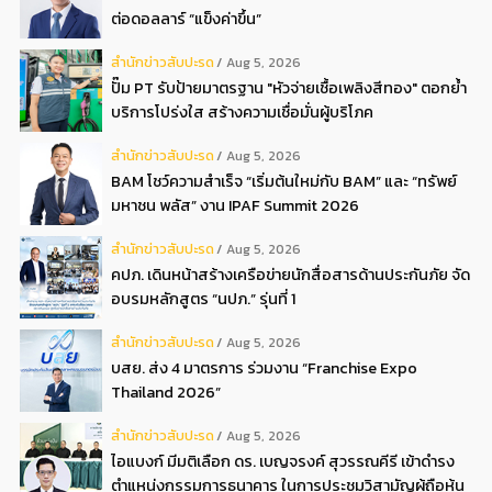
ต่อดอลลาร์ “แข็งค่าขึ้น”
สํานักข่าวสับปะรด
Aug 5, 2026
ปั๊ม PT รับป้ายมาตรฐาน "หัวจ่ายเชื้อเพลิงสีทอง" ตอกย้ำ
บริการโปร่งใส สร้างความเชื่อมั่นผู้บริโภค
สํานักข่าวสับปะรด
Aug 5, 2026
BAM โชว์ความสำเร็จ “เริ่มต้นใหม่กับ BAM” และ “ทรัพย์
มหาชน พลัส” งาน IPAF Summit 2026
สํานักข่าวสับปะรด
Aug 5, 2026
คปภ. เดินหน้าสร้างเครือข่ายนักสื่อสารด้านประกันภัย จัด
อบรมหลักสูตร “นปภ.” รุ่นที่ 1
สํานักข่าวสับปะรด
Aug 5, 2026
บสย. ส่ง 4 มาตรการ ร่วมงาน “Franchise Expo
Thailand 2026”
สํานักข่าวสับปะรด
Aug 5, 2026
ไอแบงก์ มีมติเลือก ดร. เบญจรงค์ สุวรรณคีรี เข้าดำรง
ตำแหน่งกรรมการธนาคาร ในการประชุมวิสามัญผู้ถือหุ้น