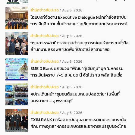
ครั้งที่ 22569
สํานักข่าวสับปะรด
Aug 5, 2026
ไอแบงก์จัดงาน Executive Dialogue ผนึกกำลังสถาบัน
การเงินอิสลามชั้นนำของมาเลเซียถ่ายทอดประสบการณ์
กว่า 40 ปี เตรียมความพร้อมองค์กรสู่การเป็นธนาคาร
สํานักข่าวสับปะรด
Aug 5, 2026
อิสลามแห่งอนาคต
กรมสรรพสามิตรายงานข่าวเหตุการณ์คนร้ายกระหน่ำยิง
สำนักงานสรรพสามิตพื้นที่ปัตตานี สาขามายอ
สํานักข่าวสับปะรด
Aug 5, 2026
SME D Bank ยกขบวน “พัฒนาคู่เติมทุน” บุก ‘มหกรรม
การเงินโคราช’ 7-9 ส.ค. 69 นี้ จัดโปรฯ 3 พลัส สินเชื่อ
ดอกเบี้ยต่ำ 3ต่อปี แถมลดค่าธรรมเนียม พบได้ที่บูธ D2
สํานักข่าวสับปะรด
Aug 5, 2026
คปภ. เดินหน้า “ชุมชนต้นแบบถนนปลอดภัย” ในพื้นที่
นครนายก – สุพรรณบุรี
สํานักข่าวสับปะรด
Aug 5, 2026
EXIM BANK หารือสถาบันอุตสาหกรรมเกษตร ยกระดับ
ศักยภาพอุตสาหกรรมเกษตรและอาหารแปรรูปของไทย