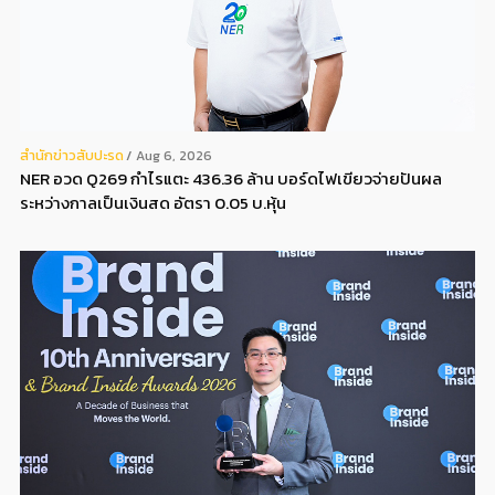
สํานักข่าวสับปะรด
Aug 6, 2026
NER อวด Q269 กำไรแตะ 436.36 ล้าน บอร์ดไฟเขียวจ่ายปันผล
ระหว่างกาลเป็นเงินสด อัตรา 0.05 บ.หุ้น