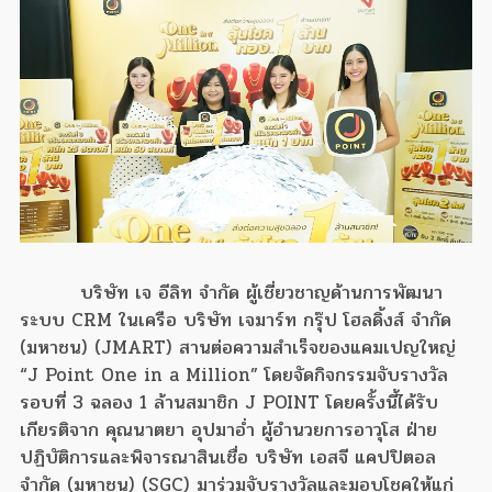
บริษัท เจ อีลิท จำกัด ผู้เชี่ยวชาญด้านการพัฒนา
ระบบ CRM ในเครือ บริษัท เจมาร์ท กรุ๊ป โฮลดิ้งส์ จำกัด
(มหาชน) (JMART) สานต่อความสำเร็จของแคมเปญใหญ่
“J Point One in a Million” โดยจัดกิจกรรมจับรางวัล
รอบที่ 3 ฉลอง 1 ล้านสมาชิก J POINT โดยครั้งนี้ได้รับ
เกียรติจาก คุณนาตยา อุปมาอ่ำ ผู้อำนวยการอาวุโส ฝ่าย
ปฏิบัติการและพิจารณาสินเชื่อ บริษัท เอสจี แคปปิตอล
จำกัด (มหาชน) (SGC) มาร่วมจับรางวัลและมอบโชคให้แก่