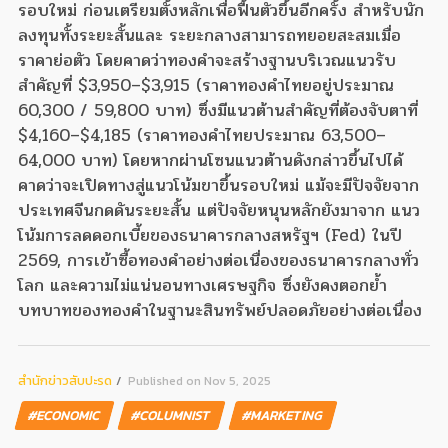
รอบใหม่ ก่อนเตรียมตั้งหลักเพื่อฟื้นตัวขึ้นอีกครั้ง สำหรับนัก
ลงทุนทั้งระยะสั้นและ ระยะกลางสามารถทยอยสะสมเมื่อ
ราคาย่อตัว โดยคาดว่าทองคำจะสร้างฐานบริเวณแนวรับ
สำคัญที่ $3,950–$3,915 (ราคาทองคำไทยอยู่ประมาณ
60,300 / 59,800 บาท) ซึ่งมีแนวต้านสำคัญที่ต้องจับตาที่
$4,160–$4,185 (ราคาทองคำไทยประมาณ 63,500–
64,000 บาท) โดยหากผ่านโซนแนวต้านดังกล่าวขึ้นไปได้
คาดว่าจะเปิดทางสู่แนวโน้มขาขึ้นรอบใหม่ แม้จะมีปัจจัยจาก
ประเทศจีนกดดันระยะสั้น แต่ปัจจัยหนุนหลักยังมาจาก แนว
โน้มการลดดอกเบี้ยของธนาคารกลางสหรัฐฯ (Fed) ในปี
2569, การเข้าซื้อทองคำอย่างต่อเนื่องของธนาคารกลางทั่ว
โลก และความไม่แน่นอนทางเศรษฐกิจ ซึ่งยังคงตอกย้ำ
บทบาทของทองคำในฐานะสินทรัพย์ปลอดภัยอย่างต่อเนื่อง
สํานักข่าวสับปะรด
Published on Nov 5, 2025
#ECONOMIC
#COLUMNIST
#MARKETING