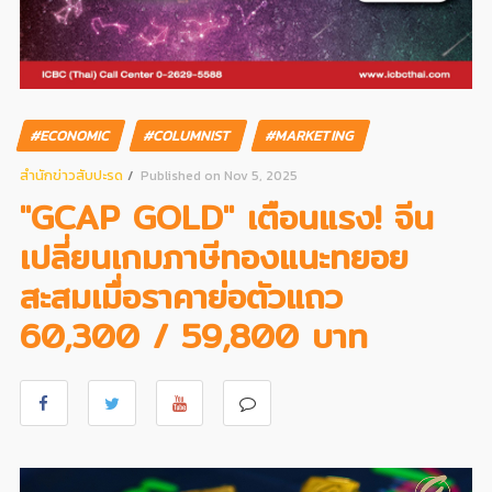
#ECONOMIC
#COLUMNIST
#MARKETING
สํานักข่าวสับปะรด
Published on Nov 5, 2025
"GCAP GOLD" เตือนแรง! จีน
เปลี่ยนเกมภาษีทองแนะทยอย
สะสมเมื่อราคาย่อตัวแถว
60,300 / 59,800 บาท