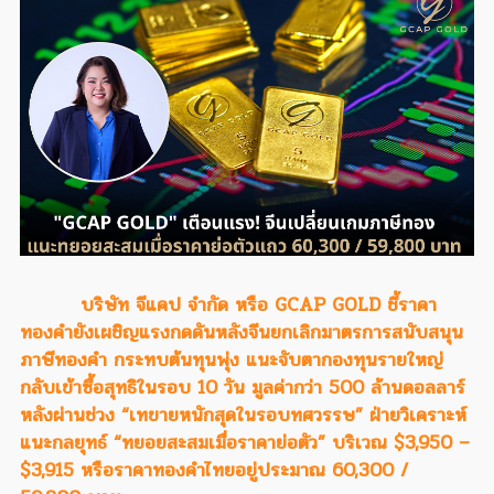
บริษัท จีแคป จำกัด หรือ GCAP GOLD ชี้ราคา
ทองคำยังเผชิญแรงกดดันหลังจีนยกเลิกมาตรการสนับสนุน
ภาษีทองคำ กระทบต้นทุนพุ่ง แนะจับตากองทุนรายใหญ่
กลับเข้าซื้อสุทธิในรอบ 10 วัน มูลค่ากว่า 500 ล้านดอลลาร์
หลังผ่านช่วง “เทขายหนักสุดในรอบทศวรรษ” ฝ่ายวิเคราะห์
แนะกลยุทธ์ “ทยอยสะสมเมื่อราคาย่อตัว” บริเวณ $3,950 –
$3,915 หรือราคาทองคำไทยอยู่ประมาณ 60,300 /