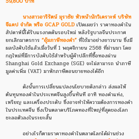
59,800 บาท
นางสาวอารีรัตน์ มุราชัย หัวหน้านักวิเคราะห์ บริษัท
จีแคป จำกัด หรือ GCAP GOLD
เปิดเผยว่า ราคาทองคำใน
สัปดาห์นี้ได้รับแรงกดดันรอบใหม่ หลังรัฐบาลจีนประกาศ
ยกเลิกมาตรการ
“อุ้มภาษีทองคำ”
ที่ใช้มาอย่างยาวนาน ซึ่งมี
ผลบังคับใช้แล้วเมื่อวันที่ 1 พฤศจิกายน 2568 ที่ผ่านมา โดย
กฎใหม่ที่มีการบังคับใช้สำหรับผู้ค้าปลีกที่ซื้อทองผ่าน
Shanghai Gold Exchange (SGE) จะไม่สามารถ นำภาษี
มูลค่าเพิ่ม (VAT) มาหักภาษีตอนขายทองได้อีก
ดังนั้นการเปลี่ยนแปลงนโยบายดังกล่าว ส่งผลให้
ต้นทุนทองคำในประเทศจีนสูงขึ้นทันที อาทิ ทองคำแท่ง,
เหรียญ และเครื่องประดับ ซึ่งอาจทำให้ความต้องการทองคำ
ในประเทศจีน ซึ่งเป็นตลาดบริโภคทองที่ใหญ่ที่สุดของโลก
ชะลอตัวลงในระยะสั้น
อย่างไรก็ตามราคาทองคำในตลาดโลกได้ผ่านช่วง