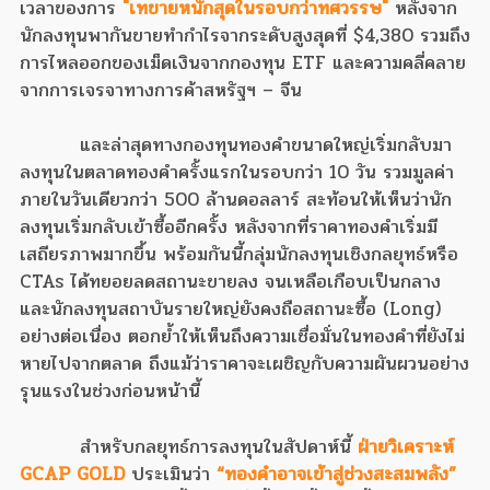
เวลาของการ
"เทขายหนักสุดในรอบกว่าทศวรรษ"
หลังจาก
นักลงทุนพากันขายทำกำไรจากระดับสูงสุดที่ $4,380 รวมถึง
การไหลออกของเม็ดเงินจากกองทุน ETF และความคลี่คลาย
จากการเจรจาทางการค้าสหรัฐฯ – จีน
และล่าสุดทางกองทุนทองคำขนาดใหญ่เริ่มกลับมา
ลงทุนในตลาดทองคำครั้งแรกในรอบกว่า 10 วัน รวมมูลค่า
ภายในวันเดียวกว่า 500 ล้านดอลลาร์ สะท้อนให้เห็นว่านัก
ลงทุนเริ่มกลับเข้าซื้ออีกครั้ง หลังจากที่ราคาทองคำเริ่มมี
เสถียรภาพมากขึ้น พร้อมกันนี้กลุ่มนักลงทุนเชิงกลยุทธ์หรือ
CTAs ได้ทยอยลดสถานะขายลง จนเหลือเกือบเป็นกลาง
และนักลงทุนสถาบันรายใหญ่ยังคงถือสถานะซื้อ (Long)
อย่างต่อเนื่อง ตอกย้ำให้เห็นถึงความเชื่อมั่นในทองคำที่ยังไม่
หายไปจากตลาด ถึงแม้ว่าราคาจะเผชิญกับความผันผวนอย่าง
รุนแรงในช่วงก่อนหน้านี้
สำหรับกลยุทธ์การลงทุนในสัปดาห์นี้
ฝ่ายวิเคราะห์
GCAP GOLD
ประเมินว่า
“ทองคำอาจเข้าสู่ช่วงสะสมพลัง”