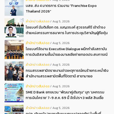
บสย. ส่ง 4 มาตรการ ร่วมงาน “Franchise Expo
Thailand 2026”
สํานักข่าวสับปะรด
Aug 5, 2026
ไอแบงก์ มีมติเลือก ดร. เบญจรงค์ สุวรรณคีรี เข้าดำรง
ตำแหน่งกรรมการธนาคาร ในการประชุมวิสามัญผู้ถือหุ้น
ครั้งที่ 22569
สํานักข่าวสับปะรด
Aug 5, 2026
ไอแบงก์จัดงาน Executive Dialogue ผนึกกำลังสถาบัน
การเงินอิสลามชั้นนำของมาเลเซียถ่ายทอดประสบการณ์
กว่า 40 ปี เตรียมความพร้อมองค์กรสู่การเป็นธนาคาร
สํานักข่าวสับปะรด
Aug 5, 2026
อิสลามแห่งอนาคต
กรมสรรพสามิตรายงานข่าวเหตุการณ์คนร้ายกระหน่ำยิง
สำนักงานสรรพสามิตพื้นที่ปัตตานี สาขามายอ
สํานักข่าวสับปะรด
Aug 5, 2026
SME D Bank ยกขบวน “พัฒนาคู่เติมทุน” บุก ‘มหกรรม
การเงินโคราช’ 7-9 ส.ค. 69 นี้ จัดโปรฯ 3 พลัส สินเชื่อ
ดอกเบี้ยต่ำ 3ต่อปี แถมลดค่าธรรมเนียม พบได้ที่บูธ D2
สํานักข่าวสับปะรด
Aug 5, 2026
คปภ. เดินหน้า “ชุมชนต้นแบบถนนปลอดภัย” ในพื้นที่