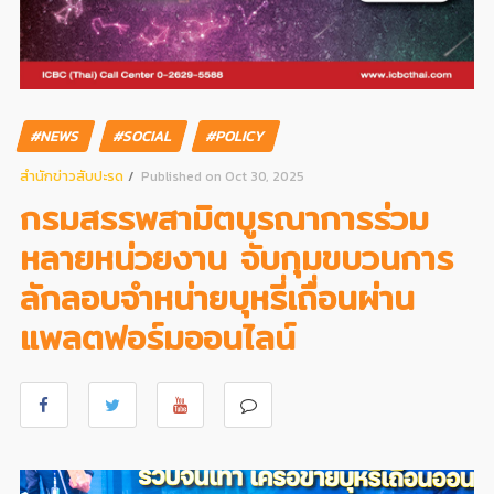
#NEWS
#SOCIAL
#POLICY
สํานักข่าวสับปะรด
Published on Oct 30, 2025
กรมสรรพสามิตบูรณาการร่วม
หลายหน่วยงาน จับกุมขบวนการ
ลักลอบจำหน่ายบุหรี่เถื่อนผ่าน
แพลตฟอร์มออนไลน์