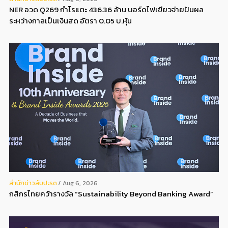
NER อวด Q269 กำไรแตะ 436.36 ล้าน บอร์ดไฟเขียวจ่ายปันผล
ระหว่างกาลเป็นเงินสด อัตรา 0.05 บ.หุ้น
สํานักข่าวสับปะรด
Aug 6, 2026
กสิกรไทยคว้ารางวัล “Sustainability Beyond Banking Award”