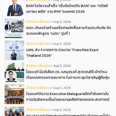
BAM โชว์ความสำเร็จ “เริ่มต้นใหม่กับ BAM” และ “ทรัพย์
มหาชน พลัส” งาน IPAF Summit 2026
สํานักข่าวสับปะรด
Aug 5, 2026
คปภ. เดินหน้าสร้างเครือข่ายนักสื่อสารด้านประกันภัย จัด
อบรมหลักสูตร “นปภ.” รุ่นที่ 1
สํานักข่าวสับปะรด
Aug 5, 2026
บสย. ส่ง 4 มาตรการ ร่วมงาน “Franchise Expo
Thailand 2026”
สํานักข่าวสับปะรด
Aug 5, 2026
ไอแบงก์ มีมติเลือก ดร. เบญจรงค์ สุวรรณคีรี เข้าดำรง
ตำแหน่งกรรมการธนาคาร ในการประชุมวิสามัญผู้ถือหุ้น
ครั้งที่ 22569
สํานักข่าวสับปะรด
Aug 5, 2026
ไอแบงก์จัดงาน Executive Dialogue ผนึกกำลังสถาบัน
การเงินอิสลามชั้นนำของมาเลเซียถ่ายทอดประสบการณ์
กว่า 40 ปี เตรียมความพร้อมองค์กรสู่การเป็นธนาคาร
สํานักข่าวสับปะรด
Aug 5, 2026
อิสลามแห่งอนาคต
กรมสรรพสามิตรายงานข่าวเหตุการณ์คนร้ายกระหน่ำยิง