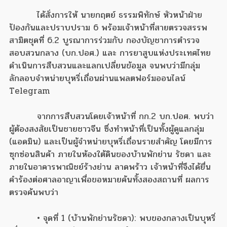
ได้สั่งการให้ นายกฤตย์ ธรรมพิทักษ์ หัวหน้าฝ่าย
ป้องกันและปราบปราม 6 พร้อมเจ้าหน้าที่สายตรวจสรรพ
สามิตชุดที่ 6.2 บูรณาการร่วมกับ กองบัญชาการตำรวจ
สอบสวนกลาง (บก.ปอศ.) และ การยาสูบแห่งประเทศไทย
ดำเนินการสืบสวนและแลกเปลี่ยนข้อมูล จนพบว่ามีกลุ่ม
ลักลอบจำหน่ายบุหรี่เถื่อนผ่านแพลตฟอร์มออนไลน์
Telegram
จากการสืบสวนโดยเจ้าหน้าที่ กก.2 บก.ปอศ. พบว่า
ผู้ต้องสงสัยเป็นชายชาวจีน ซึ่งทำหน้าที่เป็นทั้งผู้ดูแลกลุ่ม
(แอดมิน) และเป็นผู้จำหน่ายบุหรี่เถื่อนรายสำคัญ โดยมีการ
ซุกซ่อนสินค้า ภายในห้องใต้ดินของบ้านพักย่าน รัชดา และ
ภายในอาคารพาณิชย์ร้างย่าน ลาดพร้าว เจ้าหน้าที่จึงได้ยื่น
คำร้องต่อศาลอาญาเพื่อขอหมายค้นทั้งสองสถานที่ ผลการ
ตรวจค้นพบว่า
• จุดที่ 1 (บ้านพักย่านรัชดา): พบของกลางเป็นบุหรี่