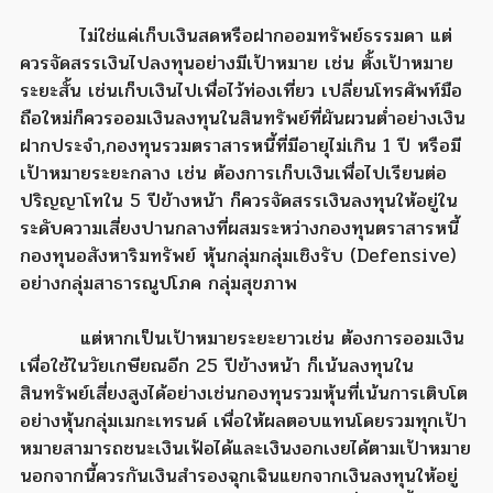
ไม่ใช่แค่เก็บเงินสดหรือฝากออมทรัพย์ธรรมดา แต่
ควรจัดสรรเงินไปลงทุนอย่างมีเป้าหมาย เช่น ตั้งเป้าหมาย
ระยะสั้น เช่นเก็บเงินไปเพื่อไว้ท่องเที่ยว เปลี่ยนโทรศัพท์มือ
ถือใหม่ก็ควรออมเงินลงทุนในสินทรัพย์ที่ผันผวนต่ำอย่างเงิน
ฝากประจำ,กองทุนรวมตราสารหนี้ที่มีอายุไม่เกิน 1 ปี หรือมี
เป้าหมายระยะกลาง เช่น ต้องการเก็บเงินเพื่อไปเรียนต่อ
ปริญญาโทใน 5 ปีข้างหน้า ก็ควรจัดสรรเงินลงทุนให้อยู่ใน
ระดับความเสี่ยงปานกลางที่ผสมระหว่างกองทุนตราสารหนี้
กองทุนอสังหาริมทรัพย์ หุ้นกลุ่มกลุ่มเชิงรับ (Defensive)
อย่างกลุ่มสาธารณูปโภค กลุ่มสุขภาพ
แต่หากเป็นเป้าหมายระยะยาวเช่น ต้องการออมเงิน
เพื่อใช้ในวัยเกษียณอีก 25 ปีข้างหน้า ก็เน้นลงทุนใน
สินทรัพย์เสี่ยงสูงได้อย่างเช่นกองทุนรวมหุ้นที่เน้นการเติบโต
อย่างหุ้นกลุ่มเมกะเทรนด์ เพื่อให้ผลตอบแทนโดยรวมทุกเป้า
หมายสามารถชนะเงินเฟ้อได้และเงินงอกเงยได้ตามเป้าหมาย
นอกจากนี้ควรกันเงินสำรองฉุกเฉินแยกจากเงินลงทุนให้อยู่