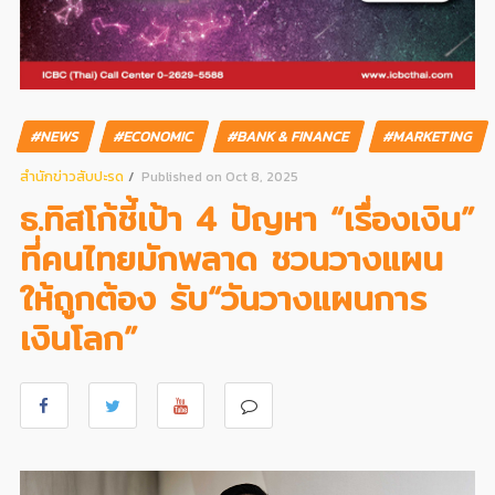
#NEWS
#ECONOMIC
#BANK & FINANCE
#MARKETING
สํานักข่าวสับปะรด
Published on Oct 8, 2025
ธ.ทิสโก้ชี้เป้า 4 ปัญหา “เรื่องเงิน”
ที่คนไทยมักพลาด ชวนวางแผน
ให้ถูกต้อง รับ“วันวางแผนการ
เงินโลก”