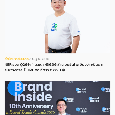
สํานักข่าวสับปะรด
Aug 6, 2026
NER อวด Q269 กำไรแตะ 436.36 ล้าน บอร์ดไฟเขียวจ่ายปันผล
ระหว่างกาลเป็นเงินสด อัตรา 0.05 บ.หุ้น