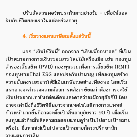
ปรับสัดส่วนพอร์ตประกันตามช่วงวัย – เพื่อให้สอด
รับกับชีวิตของเราในแต่ละช่วงอายุ
4. เริ่มวางแผนเกษียณตั้งแต่วันนี้
แยก “เงินใช้วันนี้” ออกจาก “เงินเพื่ออนาคต” ที่เป็น
เป้าหมายทางการเงินระยะยาว โดยใช้เครื่องมือ เช่น กองทุน
สำรองเลี้ยงชีพ (PVD) กองทุนรวมเพื่อการเลี้ยงชีพ (RMF)
กองทุนรวมThai ESG และประกันบำนาญ เพื่อลงทุนสร้าง
ความมั่นคงระยะยาวให้มีเงินเกษียณอย่างเพียงพอ โดยเริ่ม
แรกอาจจะสำรวจความต้องการหลังเกษียณว่าต้องการจะใช้
เงินประมาณเท่าไหร่ต่อเดือนและคาดว่าจะมีอายุขัยกี่ปี โดย
อาจจะคำนึงถึงชีวิตที่ยืนยาวจากเทคโนโลยีทางการแพทย์
ก้าวหน้ามากขึ้นก็อาจจะตั้งเป้าสิ้นอายุขัยราว 90 ปี เมื่อเริ่ม
ลงทุนแล้วก็หมั่นติดตามผลตอบแทนดูว่าเป็นไปตามเป้าหมาย
หรือไม่ ซึ่งหากไม่เป็นไปตามเป้าหมายก็ควรปรึกษานัก
วางแผนการเงิน