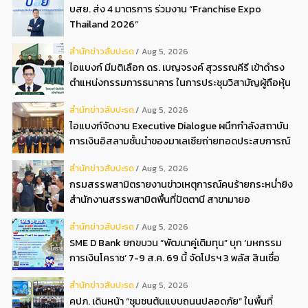
บสย. ส่ง 4 มาตรการ ร่วมงาน “Franchise Expo
Thailand 2026”
สํานักข่าวสับปะรด
Aug 5, 2026
ไอแบงก์ มีมติเลือก ดร. เบญจรงค์ สุวรรณคีรี เข้าดำรง
ตำแหน่งกรรมการธนาคาร ในการประชุมวิสามัญผู้ถือหุ้น
ครั้งที่ 22569
สํานักข่าวสับปะรด
Aug 5, 2026
ไอแบงก์จัดงาน Executive Dialogue ผนึกกำลังสถาบัน
การเงินอิสลามชั้นนำของมาเลเซียถ่ายทอดประสบการณ์
กว่า 40 ปี เตรียมความพร้อมองค์กรสู่การเป็นธนาคาร
สํานักข่าวสับปะรด
Aug 5, 2026
อิสลามแห่งอนาคต
กรมสรรพสามิตรายงานข่าวเหตุการณ์คนร้ายกระหน่ำยิง
สำนักงานสรรพสามิตพื้นที่ปัตตานี สาขามายอ
สํานักข่าวสับปะรด
Aug 5, 2026
SME D Bank ยกขบวน “พัฒนาคู่เติมทุน” บุก ‘มหกรรม
การเงินโคราช’ 7-9 ส.ค. 69 นี้ จัดโปรฯ 3 พลัส สินเชื่อ
ดอกเบี้ยต่ำ 3ต่อปี แถมลดค่าธรรมเนียม พบได้ที่บูธ D2
สํานักข่าวสับปะรด
Aug 5, 2026
คปภ. เดินหน้า “ชุมชนต้นแบบถนนปลอดภัย” ในพื้นที่