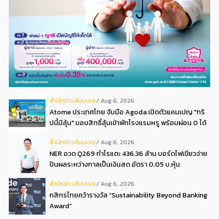
สํานักข่าวสับปะรด
Aug 6, 2026
Atome ประเทศไทย จับมือ Agoda เปิดตัวแคมเปญ "ทริ
ปนี้มีลุ้น" มอบสิทธิ์ลุ้นเข้าพักโรงแรมหรู พร้อมผ่อน 0 ได้
3 งวด**
สํานักข่าวสับปะรด
Aug 6, 2026
NER อวด Q269 กำไรแตะ 436.36 ล้าน บอร์ดไฟเขียวจ่าย
ปันผลระหว่างกาลเป็นเงินสด อัตรา 0.05 บ.หุ้น
สํานักข่าวสับปะรด
Aug 6, 2026
กสิกรไทยคว้ารางวัล “Sustainability Beyond Banking
Award”