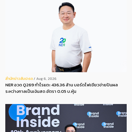
สํานักข่าวสับปะรด
Aug 6, 2026
NER อวด Q269 กำไรแตะ 436.36 ล้าน บอร์ดไฟเขียวจ่ายปันผล
ระหว่างกาลเป็นเงินสด อัตรา 0.05 บ.หุ้น