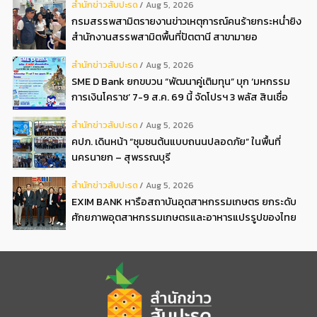
สํานักข่าวสับปะรด
Aug 5, 2026
อิสลามแห่งอนาคต
กรมสรรพสามิตรายงานข่าวเหตุการณ์คนร้ายกระหน่ำยิง
สำนักงานสรรพสามิตพื้นที่ปัตตานี สาขามายอ
สํานักข่าวสับปะรด
Aug 5, 2026
SME D Bank ยกขบวน “พัฒนาคู่เติมทุน” บุก ‘มหกรรม
การเงินโคราช’ 7-9 ส.ค. 69 นี้ จัดโปรฯ 3 พลัส สินเชื่อ
ดอกเบี้ยต่ำ 3ต่อปี แถมลดค่าธรรมเนียม พบได้ที่บูธ D2
สํานักข่าวสับปะรด
Aug 5, 2026
คปภ. เดินหน้า “ชุมชนต้นแบบถนนปลอดภัย” ในพื้นที่
นครนายก – สุพรรณบุรี
สํานักข่าวสับปะรด
Aug 5, 2026
EXIM BANK หารือสถาบันอุตสาหกรรมเกษตร ยกระดับ
ศักยภาพอุตสาหกรรมเกษตรและอาหารแปรรูปของไทย