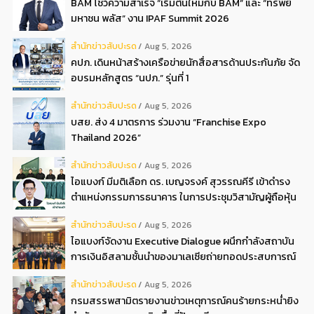
BAM โชว์ความสำเร็จ “เริ่มต้นใหม่กับ BAM” และ “ทรัพย์
มหาชน พลัส” งาน IPAF Summit 2026
สํานักข่าวสับปะรด
Aug 5, 2026
คปภ. เดินหน้าสร้างเครือข่ายนักสื่อสารด้านประกันภัย จัด
อบรมหลักสูตร “นปภ.” รุ่นที่ 1
สํานักข่าวสับปะรด
Aug 5, 2026
บสย. ส่ง 4 มาตรการ ร่วมงาน “Franchise Expo
Thailand 2026”
สํานักข่าวสับปะรด
Aug 5, 2026
ไอแบงก์ มีมติเลือก ดร. เบญจรงค์ สุวรรณคีรี เข้าดำรง
ตำแหน่งกรรมการธนาคาร ในการประชุมวิสามัญผู้ถือหุ้น
ครั้งที่ 22569
สํานักข่าวสับปะรด
Aug 5, 2026
ไอแบงก์จัดงาน Executive Dialogue ผนึกกำลังสถาบัน
การเงินอิสลามชั้นนำของมาเลเซียถ่ายทอดประสบการณ์
กว่า 40 ปี เตรียมความพร้อมองค์กรสู่การเป็นธนาคาร
สํานักข่าวสับปะรด
Aug 5, 2026
อิสลามแห่งอนาคต
กรมสรรพสามิตรายงานข่าวเหตุการณ์คนร้ายกระหน่ำยิง