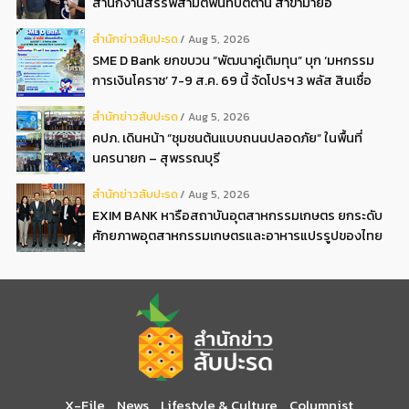
สำนักงานสรรพสามิตพื้นที่ปัตตานี สาขามายอ
สํานักข่าวสับปะรด
Aug 5, 2026
SME D Bank ยกขบวน “พัฒนาคู่เติมทุน” บุก ‘มหกรรม
การเงินโคราช’ 7-9 ส.ค. 69 นี้ จัดโปรฯ 3 พลัส สินเชื่อ
ดอกเบี้ยต่ำ 3ต่อปี แถมลดค่าธรรมเนียม พบได้ที่บูธ D2
สํานักข่าวสับปะรด
Aug 5, 2026
คปภ. เดินหน้า “ชุมชนต้นแบบถนนปลอดภัย” ในพื้นที่
นครนายก – สุพรรณบุรี
สํานักข่าวสับปะรด
Aug 5, 2026
EXIM BANK หารือสถาบันอุตสาหกรรมเกษตร ยกระดับ
ศักยภาพอุตสาหกรรมเกษตรและอาหารแปรรูปของไทย
X-File
News
Lifestyle & Culture
Columnist