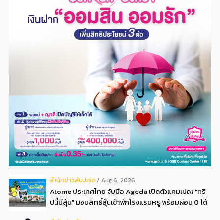
สํานักข่าวสับปะรด
Aug 6, 2026
Atome ประเทศไทย จับมือ Agoda เปิดตัวแคมเปญ "ทริ
ปนี้มีลุ้น" มอบสิทธิ์ลุ้นเข้าพักโรงแรมหรู พร้อมผ่อน 0 ได้
3 งวด**