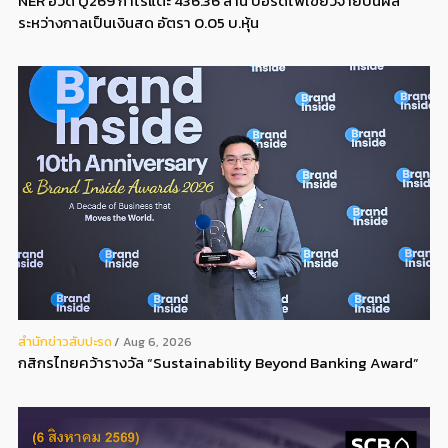
NER อวด Q269 กำไรแตะ 436.36 ล้าน บอร์ดไฟเขียวจ่ายปันผล
ระหว่างกาลเป็นเงินสด อัตรา 0.05 บ.หุ้น
สํานักข่าวสับปะรด
Aug 6, 2026
กสิกรไทยคว้ารางวัล “Sustainability Beyond Banking Award”