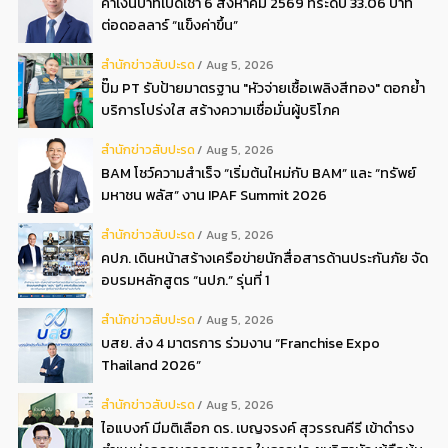
ค่าเงินบาทเปิดเช้า 6 สิงหาคม 2569 ที่ระดับ 33.06 บาท
ต่อดอลลาร์ “แข็งค่าขึ้น”
สํานักข่าวสับปะรด
Aug 5, 2026
ปั๊ม PT รับป้ายมาตรฐาน "หัวจ่ายเชื้อเพลิงสีทอง" ตอกย้ำ
บริการโปร่งใส สร้างความเชื่อมั่นผู้บริโภค
สํานักข่าวสับปะรด
Aug 5, 2026
BAM โชว์ความสำเร็จ “เริ่มต้นใหม่กับ BAM” และ “ทรัพย์
มหาชน พลัส” งาน IPAF Summit 2026
สํานักข่าวสับปะรด
Aug 5, 2026
คปภ. เดินหน้าสร้างเครือข่ายนักสื่อสารด้านประกันภัย จัด
อบรมหลักสูตร “นปภ.” รุ่นที่ 1
สํานักข่าวสับปะรด
Aug 5, 2026
บสย. ส่ง 4 มาตรการ ร่วมงาน “Franchise Expo
Thailand 2026”
สํานักข่าวสับปะรด
Aug 5, 2026
ไอแบงก์ มีมติเลือก ดร. เบญจรงค์ สุวรรณคีรี เข้าดำรง