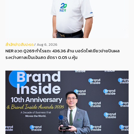
สํานักข่าวสับปะรด
Aug 6, 2026
NER อวด Q269 กำไรแตะ 436.36 ล้าน บอร์ดไฟเขียวจ่ายปันผล
ระหว่างกาลเป็นเงินสด อัตรา 0.05 บ.หุ้น