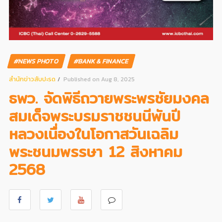
#NEWS PHOTO
#BANK & FINANCE
สํานักข่าวสับปะรด
Published on Aug 8, 2025
ธพว. จัดพิธีถวายพระพรชัยมงคล
สมเด็จพระบรมราชชนนีพันปี
หลวงเนื่องในโอกาสวันเฉลิม
พระชนมพรรษา 12 สิงหาคม
2568