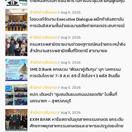
ตำแหน่งกรรมการธนาคาร ในการประชุมวิสามัญผู้ถือหุ้น
ครั้งที่ 22569
สํานักข่าวสับปะรด
Aug 5, 2026
ไอแบงก์จัดงาน Executive Dialogue ผนึกกำลังสถาบัน
การเงินอิสลามชั้นนำของมาเลเซียถ่ายทอดประสบการณ์
กว่า 40 ปี เตรียมความพร้อมองค์กรสู่การเป็นธนาคาร
สํานักข่าวสับปะรด
Aug 5, 2026
อิสลามแห่งอนาคต
กรมสรรพสามิตรายงานข่าวเหตุการณ์คนร้ายกระหน่ำยิง
สำนักงานสรรพสามิตพื้นที่ปัตตานี สาขามายอ
สํานักข่าวสับปะรด
Aug 5, 2026
SME D Bank ยกขบวน “พัฒนาคู่เติมทุน” บุก ‘มหกรรม
การเงินโคราช’ 7-9 ส.ค. 69 นี้ จัดโปรฯ 3 พลัส สินเชื่อ
ดอกเบี้ยต่ำ 3ต่อปี แถมลดค่าธรรมเนียม พบได้ที่บูธ D2
สํานักข่าวสับปะรด
Aug 5, 2026
คปภ. เดินหน้า “ชุมชนต้นแบบถนนปลอดภัย” ในพื้นที่
นครนายก – สุพรรณบุรี
สํานักข่าวสับปะรด
Aug 5, 2026
EXIM BANK หารือสถาบันอุตสาหกรรมเกษตร ยกระดับ
ศักยภาพอุตสาหกรรมเกษตรและอาหารแปรรูปของไทย