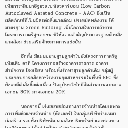
เพิ่มการพัฒนาอิฐมวลเบาโลวคาร์บอน (Low Carbon
Autoclaved Aerated Concrete - AAC) ซึ่งเป็น
ผลิตภัณฑ์ที่เป็นมิตรต่อสิ่งแวดล้อม ประหยัดพลังงาน ได้
มาตรฐาน Green Building เพิ่มโอกาสในการคว้างาน
โครงการภาครัฐ-เอกชน ที่ให้ความสำคัญกับมาตรฐานด้านสิ่ง
แวดล้อม ช่วยเสริมศักยภาพการแข่งขัน
อีกทั้ง มีแผนขยายฐานลูกค้าไปยังโครงการภาครัฐ
เพิ่มเติม อาทิ โครงการก่อสร้างอาคารราชการ อาคาร
สำนักงาน โรงเรียน พร้อมทั้งรักษาฐานลูกค้าเดิม กลุ่มผู้
ประกอบการอสังหาฯโรงงานอุตสาหกรรมในพื้นที่ EEC ซึ่ง
ยังคงมีคำสั่งซื้อต่อเนื่อง ปัจจุบันบริษัทมีสัดส่วนงานจากภาค
เอกชน 80% ภาคเอกชน 20%
นอกจากนี้ เร่งขยายช่องทางการจำหน่ายโดยเฉพาะ
การเพิ่มตัวแทนจำหน่าย (ดีลเลอร์) ในกลุ่มบริษัทรับเหมา
ก่อสร้าง รวมทั้งบริษัทพัฒนาอสังหาริมทรัพย์ และช่องทาง
โมเดิร์นเทรด ได้แก่ ไทวัสดุ ดูโฮม โกลบอลเฮ้าส์ ให้