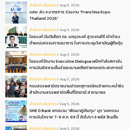
สํานักข่าวสับปะรด
Aug 5, 2026
บสย. ส่ง 4 มาตรการ ร่วมงาน “Franchise Expo
Thailand 2026”
สํานักข่าวสับปะรด
Aug 5, 2026
ไอแบงก์ มีมติเลือก ดร. เบญจรงค์ สุวรรณคีรี เข้าดำรง
ตำแหน่งกรรมการธนาคาร ในการประชุมวิสามัญผู้ถือหุ้น
ครั้งที่ 22569
สํานักข่าวสับปะรด
Aug 5, 2026
ไอแบงก์จัดงาน Executive Dialogue ผนึกกำลังสถาบัน
การเงินอิสลามชั้นนำของมาเลเซียถ่ายทอดประสบการณ์
กว่า 40 ปี เตรียมความพร้อมองค์กรสู่การเป็นธนาคาร
สํานักข่าวสับปะรด
Aug 5, 2026
อิสลามแห่งอนาคต
กรมสรรพสามิตรายงานข่าวเหตุการณ์คนร้ายกระหน่ำยิง
สำนักงานสรรพสามิตพื้นที่ปัตตานี สาขามายอ
สํานักข่าวสับปะรด
Aug 5, 2026
SME D Bank ยกขบวน “พัฒนาคู่เติมทุน” บุก ‘มหกรรม
การเงินโคราช’ 7-9 ส.ค. 69 นี้ จัดโปรฯ 3 พลัส สินเชื่อ
ดอกเบี้ยต่ำ 3ต่อปี แถมลดค่าธรรมเนียม พบได้ที่บูธ D2
สํานักข่าวสับปะรด
Aug 5, 2026