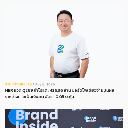
สํานักข่าวสับปะรด
Aug 6, 2026
NER อวด Q269 กำไรแตะ 436.36 ล้าน บอร์ดไฟเขียวจ่ายปันผล
ระหว่างกาลเป็นเงินสด อัตรา 0.05 บ.หุ้น