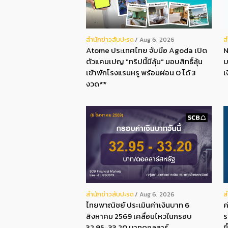
สํานักข่าวสับปะรด
ส
Aug 6, 2026
Atome ประเทศไทย จับมือ Agoda เปิด
N
ตัวแคมเปญ "ทริปนี้มีลุ้น" มอบสิทธิ์ลุ้น
บ
เข้าพักโรงแรมหรู พร้อมผ่อน 0 ได้ 3
เ
งวด**
สํานักข่าวสับปะรด
ส
Aug 6, 2026
ไทยพาณิชย์ ประเมินค่าเงินบาท 6
ค
สิงหาคม 2569 เคลื่อนไหวในกรอบ
ร
32.95-33.20 บาทดอลลาร์
ข