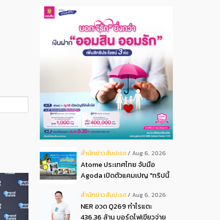
สํานักข่าวสับปะรด
Aug 6, 2026
Atome ประเทศไทย จับมือ
Agoda เปิดตัวแคมเปญ "ทริปนี้
มีลุ้น" มอบสิทธิ์ลุ้นเข้าพัก
สํานักข่าวสับปะรด
Aug 6, 2026
โรงแรมหรู พร้อมผ่อน 0 ได้ 3
NER อวด Q269 กำไรแตะ
งวด**
436.36 ล้าน บอร์ดไฟเขียวจ่าย