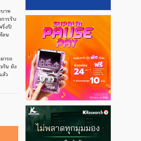
านบาท
กการรับ
รึ่งปี
ท้อน
สามารถ
กัน ยัง
แล้ว