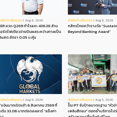
ํานักข่าวสับปะรด
สํานักข่าวสับปะรด
Aug 6, 2026
Aug 6, 2026
ER อวด Q269 กำไรแตะ 436.36 ล้าน
กสิกรไทยคว้ารางวัล “Sustain
อร์ดไฟเขียวจ่ายปันผลระหว่างกาลเป็น
Beyond Banking Award”
งินสด อัตรา 0.05 บ.หุ้น
ํานักข่าวสับปะรด
สํานักข่าวสับปะรด
Aug 6, 2026
Aug 5, 2026
่าเงินบาทเปิดเช้า 6 สิงหาคม 2569 ที่
ปั๊ม PT รับป้ายมาตรฐาน "หัวจ่า
ะดับ 33.06 บาทต่อดอลลาร์ “แข็งค่า
เพลิงสีทอง" ตอกย้ำบริการโปร
ึ้น”
สร้างความเชื่อมั่นผู้บริโภค