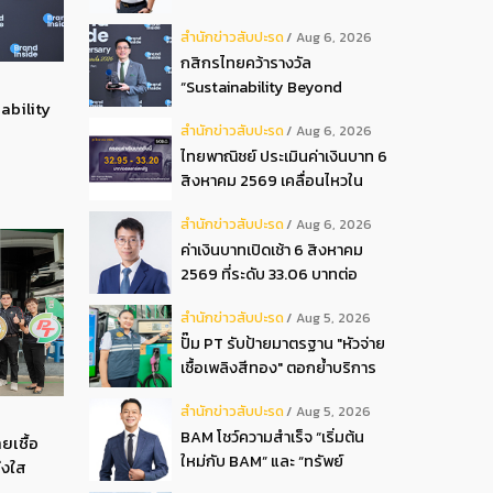
ปันผลระหว่างกาลเป็นเงินสด
สํานักข่าวสับปะรด
Aug 6, 2026
อัตรา 0.05 บ.หุ้น
กสิกรไทยคว้ารางวัล
“Sustainability Beyond
ability
Banking Award”
สํานักข่าวสับปะรด
Aug 6, 2026
ไทยพาณิชย์ ประเมินค่าเงินบาท 6
สิงหาคม 2569 เคลื่อนไหวใน
กรอบ 32.95-33.20 บาท
สํานักข่าวสับปะรด
Aug 6, 2026
ดอลลาร์
ค่าเงินบาทเปิดเช้า 6 สิงหาคม
2569 ที่ระดับ 33.06 บาทต่อ
ดอลลาร์ “แข็งค่าขึ้น”
สํานักข่าวสับปะรด
Aug 5, 2026
ปั๊ม PT รับป้ายมาตรฐาน "หัวจ่าย
เชื้อเพลิงสีทอง" ตอกย้ำบริการ
โปร่งใส สร้างความเชื่อมั่นผู้
สํานักข่าวสับปะรด
Aug 5, 2026
บริโภค
BAM โชว์ความสำเร็จ “เริ่มต้น
ยเชื้อ
ใหม่กับ BAM” และ “ทรัพย์
่งใส
มหาชน พลัส” งาน IPAF Summit