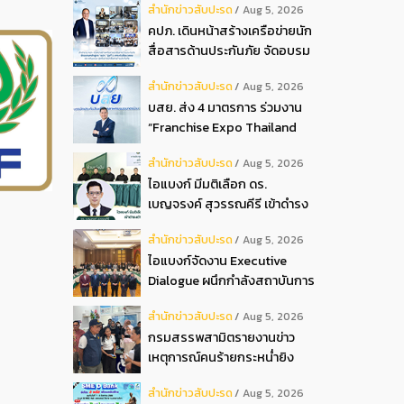
สํานักข่าวสับปะรด
Aug 5, 2026
2026
คปภ. เดินหน้าสร้างเครือข่ายนัก
สื่อสารด้านประกันภัย จัดอบรม
หลักสูตร “นปภ.” รุ่นที่ 1
สํานักข่าวสับปะรด
Aug 5, 2026
บสย. ส่ง 4 มาตรการ ร่วมงาน
“Franchise Expo Thailand
2026”
สํานักข่าวสับปะรด
Aug 5, 2026
ไอแบงก์ มีมติเลือก ดร.
เบญจรงค์ สุวรรณคีรี เข้าดำรง
ตำแหน่งกรรมการธนาคาร ใน
สํานักข่าวสับปะรด
Aug 5, 2026
การประชุมวิสามัญผู้ถือหุ้น ครั้ง
ไอแบงก์จัดงาน Executive
ที่ 22569
Dialogue ผนึกกำลังสถาบันการ
เงินอิสลามชั้นนำของมาเลเซีย
สํานักข่าวสับปะรด
Aug 5, 2026
ถ่ายทอดประสบการณ์กว่า 40 ปี
กรมสรรพสามิตรายงานข่าว
เตรียมความพร้อมองค์กรสู่การ
เหตุการณ์คนร้ายกระหน่ำยิง
เป็นธนาคารอิสลามแห่งอนาคต
สำนักงานสรรพสามิตพื้นที่
สํานักข่าวสับปะรด
Aug 5, 2026
ปัตตานี สาขามายอ