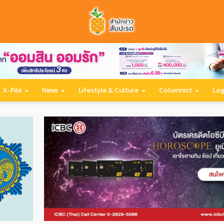
X-File
News
Lifestyle & Culture
Columnist
Log