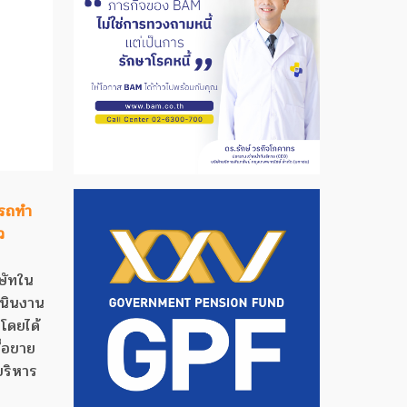
ารถทำ
ว
ษัทใน
เนินงาน
โดยได้
ื่อขาย
บริหาร