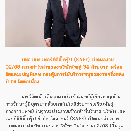
บมจ.เซฟ เฟอร์ทิลิตี้ กรุ๊ป (SAFE) เปิดผลงาน
Q2/68 กวาดกำไรส่วนของบริษัทใหญ่ 34 ล้านบาท พร้อม
จัดแคมเปญพิเศษ กระตุ้นการใช้บริการหนุนผลงานครึ่งหลัง
ปี 68 โตต่อเนื่อง
นพ.วิวัฒน์ กว้างคณานุรักษ์ แพทย์ผู้เชี่ยวชาญด้าน
การรักษาผู้มีบุตรยากด้วยเทคโนโลยีช่วยการเจริญพันธุ์
ทางการแพทย์ ในฐานะประธานเจ้าหน้าที่บริหาร บริษัท เซฟ
เฟอร์ทิลิตี้ กรุ๊ป จำกัด (มหาชน) (SAFE) เปิดเผยว่า ภาพ
รวมผลการดำเนินงานของบริษัทฯ ในไตรมาส 2/68 (สิ้นสุด