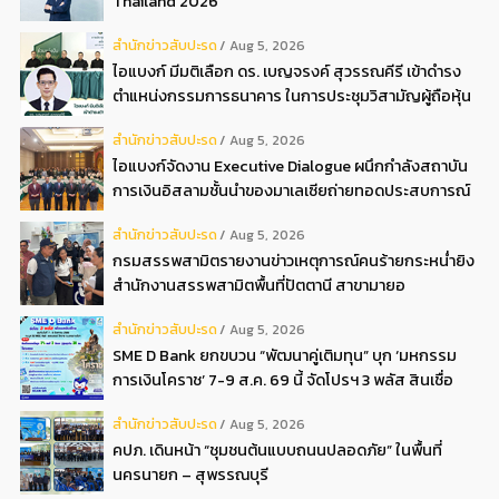
Thailand 2026”
สํานักข่าวสับปะรด
Aug 5, 2026
ไอแบงก์ มีมติเลือก ดร. เบญจรงค์ สุวรรณคีรี เข้าดำรง
ตำแหน่งกรรมการธนาคาร ในการประชุมวิสามัญผู้ถือหุ้น
ครั้งที่ 22569
สํานักข่าวสับปะรด
Aug 5, 2026
ไอแบงก์จัดงาน Executive Dialogue ผนึกกำลังสถาบัน
การเงินอิสลามชั้นนำของมาเลเซียถ่ายทอดประสบการณ์
กว่า 40 ปี เตรียมความพร้อมองค์กรสู่การเป็นธนาคาร
สํานักข่าวสับปะรด
Aug 5, 2026
อิสลามแห่งอนาคต
กรมสรรพสามิตรายงานข่าวเหตุการณ์คนร้ายกระหน่ำยิง
สำนักงานสรรพสามิตพื้นที่ปัตตานี สาขามายอ
สํานักข่าวสับปะรด
Aug 5, 2026
SME D Bank ยกขบวน “พัฒนาคู่เติมทุน” บุก ‘มหกรรม
การเงินโคราช’ 7-9 ส.ค. 69 นี้ จัดโปรฯ 3 พลัส สินเชื่อ
ดอกเบี้ยต่ำ 3ต่อปี แถมลดค่าธรรมเนียม พบได้ที่บูธ D2
สํานักข่าวสับปะรด
Aug 5, 2026
คปภ. เดินหน้า “ชุมชนต้นแบบถนนปลอดภัย” ในพื้นที่
นครนายก – สุพรรณบุรี