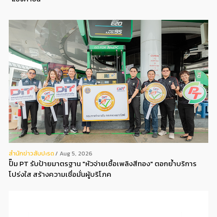
สํานักข่าวสับปะรด
Aug 5, 2026
ปั๊ม PT รับป้ายมาตรฐาน "หัวจ่ายเชื้อเพลิงสีทอง" ตอกย้ำบริการ
โปร่งใส สร้างความเชื่อมั่นผู้บริโภค