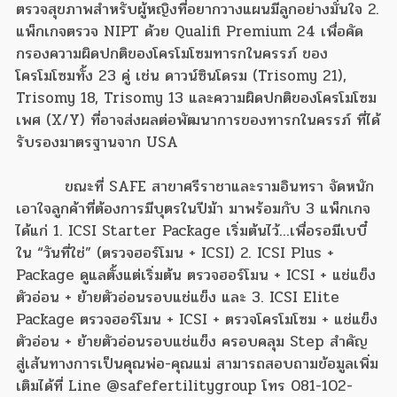
ตรวจสุขภาพสำหรับผู้หญิงที่อยากวางแผนมีลูกอย่างมั่นใจ 2.
แพ็กเกจตรวจ NIPT ด้วย Qualifi Premium 24 เพื่อคัด
กรองความผิดปกติของโครโมโซมทารกในครรภ์ ของ
โครโมโซมทั้ง 23 คู่ เช่น ดาวน์ซินโดรม (Trisomy 21),
Trisomy 18, Trisomy 13 และความผิดปกติของโครโมโซม
เพศ (X/Y) ที่อาจส่งผลต่อพัฒนาการของทารกในครรภ์ ที่ได้
รับรองมาตรฐานจาก USA
ขณะที่ SAFE สาขาศรีราชาและรามอินทรา จัดหนัก
เอาใจลูกค้าที่ต้องการมีบุตรในปีม้า มาพร้อมกับ 3 แพ็กเกจ
ได้แก่ 1. ICSI Starter Package เริ่มต้นไว้...เพื่อรอมีเบบี๋
ใน “วันที่ใช่” (ตรวจฮอร์โมน + ICSI) 2. ICSI Plus +
Package ดูแลตั้งแต่เริ่มต้น ตรวจฮอร์โมน + ICSI + แช่แข็ง
ตัวอ่อน + ย้ายตัวอ่อนรอบแช่แข็ง และ 3. ICSI Elite
Package ตรวจฮอร์โมน + ICSI + ตรวจโครโมโซม + แช่แข็ง
ตัวอ่อน + ย้ายตัวอ่อนรอบแช่แข็ง ครอบคลุม Step สำคัญ
สู่เส้นทางการเป็นคุณพ่อ-คุณแม่ สามารถสอบถามข้อมูลเพิ่ม
เติมได้ที่ Line @safefertilitygroup โทร 081-102-