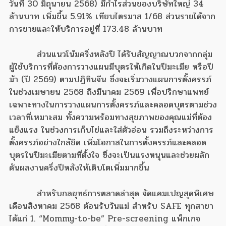
วันที่ 30 มิถุนายน 2568) มีกำไรส่วนของบริษัทใหญ่ 34
ล้านบาท เพิ่มขึ้น 5.91% เทียบไตรมาส 1/68 ส่วนรายได้จาก
การขายและให้บริการอยู่ที่ 173.48 ล้านบาท
ส่วนแนวโน้มครึ่งหลังปี ได้รับสัญญาณบวกจากกลุ่ม
ผู้ใช้บริการที่ต้องการวางแผนมีบุตรให้เกิดในปีมะเมีย หรือปี
ม้า (ปี 2569) ตามปฏิทินจีน ซึ่งจะเริ่มวางแผนการตั้งครรภ์
ในช่วงเมษายน 2568 ถึงมีนาคม 2569 เพื่อปรึกษาแพทย์
เฉพาะทางในการวางแผนการตั้งครรภ์และคลอดบุตรตามช่วง
เวลาที่เหมาะสม ทั้งความพร้อมทางสุขภาพของคุณแม่ที่ต้อง
แข็งแรง ในช่วงการเก็บไข่และใส่ตัวอ่อน รวมถึงระหว่างการ
ตั้งครรภ์อย่างใกล้ชิด เพิ่มโอกาสในการตั้งครรภ์และคลอด
บุตรในปีมะเมียตามที่ตั้งใจ ซึ่งจะเป็นแรงหนุนและช่วยผลัก
ดันผลงานครึ่งปีหลังให้เติบโตเพิ่มมากขึ้น
สำหรับกลยุทธ์การตลาดล่าสุด จัดแคมเปญสุดพิเศษ
เดือนสิงหาคม 2568 ต้อนรับวันแม่ สำหรับ SAFE ทุกสาขา
ได้แก่ 1. “Mommy-to-be” Pre-screening แพ็กเกจ