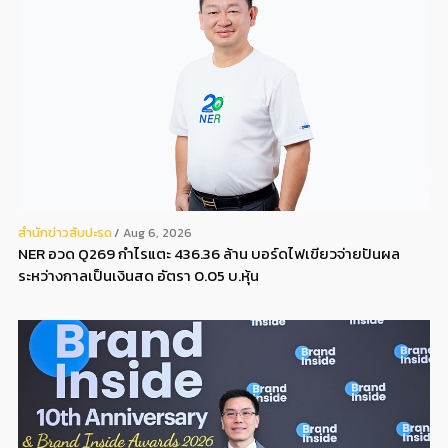
สํานักข่าวสับปะรด
Aug 6, 2026
NER อวด Q269 กำไรแตะ 436.36 ล้าน บอร์ดไฟเขียวจ่ายปันผล
ระหว่างกาลเป็นเงินสด อัตรา 0.05 บ.หุ้น