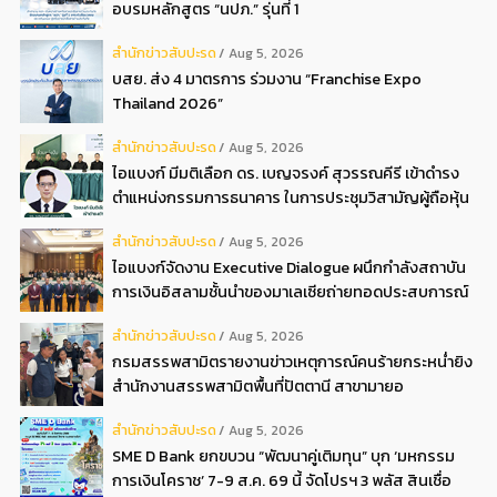
อบรมหลักสูตร “นปภ.” รุ่นที่ 1
สํานักข่าวสับปะรด
Aug 5, 2026
บสย. ส่ง 4 มาตรการ ร่วมงาน “Franchise Expo
Thailand 2026”
สํานักข่าวสับปะรด
Aug 5, 2026
ไอแบงก์ มีมติเลือก ดร. เบญจรงค์ สุวรรณคีรี เข้าดำรง
ตำแหน่งกรรมการธนาคาร ในการประชุมวิสามัญผู้ถือหุ้น
ครั้งที่ 22569
สํานักข่าวสับปะรด
Aug 5, 2026
ไอแบงก์จัดงาน Executive Dialogue ผนึกกำลังสถาบัน
การเงินอิสลามชั้นนำของมาเลเซียถ่ายทอดประสบการณ์
กว่า 40 ปี เตรียมความพร้อมองค์กรสู่การเป็นธนาคาร
สํานักข่าวสับปะรด
Aug 5, 2026
อิสลามแห่งอนาคต
กรมสรรพสามิตรายงานข่าวเหตุการณ์คนร้ายกระหน่ำยิง
สำนักงานสรรพสามิตพื้นที่ปัตตานี สาขามายอ
สํานักข่าวสับปะรด
Aug 5, 2026
SME D Bank ยกขบวน “พัฒนาคู่เติมทุน” บุก ‘มหกรรม
การเงินโคราช’ 7-9 ส.ค. 69 นี้ จัดโปรฯ 3 พลัส สินเชื่อ