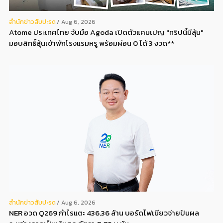
สํานักข่าวสับปะรด
Aug 6, 2026
Atome ประเทศไทย จับมือ Agoda เปิดตัวแคมเปญ "ทริปนี้มีลุ้น"
มอบสิทธิ์ลุ้นเข้าพักโรงแรมหรู พร้อมผ่อน 0 ได้ 3 งวด**
สํานักข่าวสับปะรด
Aug 6, 2026
NER อวด Q269 กำไรแตะ 436.36 ล้าน บอร์ดไฟเขียวจ่ายปันผล