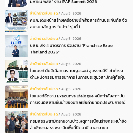
มหาชน พลัส” งาน IPAF Summit 2026
สํานักข่าวสับปะรด
Aug 5, 2026
คปภ. เดินหน้าสร้างเครือข่ายนักสื่อสารด้านประกันภัย จัด
อบรมหลักสูตร “นปภ.” รุ่นที่ 1
สํานักข่าวสับปะรด
Aug 5, 2026
บสย. ส่ง 4 มาตรการ ร่วมงาน “Franchise Expo
Thailand 2026”
สํานักข่าวสับปะรด
Aug 5, 2026
ไอแบงก์ มีมติเลือก ดร. เบญจรงค์ สุวรรณคีรี เข้าดำรง
ตำแหน่งกรรมการธนาคาร ในการประชุมวิสามัญผู้ถือหุ้น
ครั้งที่ 22569
สํานักข่าวสับปะรด
Aug 5, 2026
ไอแบงก์จัดงาน Executive Dialogue ผนึกกำลังสถาบัน
การเงินอิสลามชั้นนำของมาเลเซียถ่ายทอดประสบการณ์
กว่า 40 ปี เตรียมความพร้อมองค์กรสู่การเป็นธนาคาร
สํานักข่าวสับปะรด
Aug 5, 2026
อิสลามแห่งอนาคต
กรมสรรพสามิตรายงานข่าวเหตุการณ์คนร้ายกระหน่ำยิง
สำนักงานสรรพสามิตพื้นที่ปัตตานี สาขามายอ