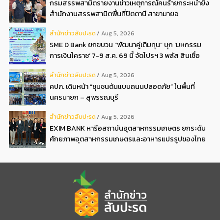
กรมสรรพสามิตรายงานข่าวเหตุการณ์คนร้ายกระหน่ำยิง
สำนักงานสรรพสามิตพื้นที่ปัตตานี สาขามายอ
สํานักข่าวสับปะรด
Aug 5, 2026
SME D Bank ยกขบวน “พัฒนาคู่เติมทุน” บุก ‘มหกรรม
การเงินโคราช’ 7-9 ส.ค. 69 นี้ จัดโปรฯ 3 พลัส สินเชื่อ
ดอกเบี้ยต่ำ 3ต่อปี แถมลดค่าธรรมเนียม พบได้ที่บูธ D2
สํานักข่าวสับปะรด
Aug 5, 2026
คปภ. เดินหน้า “ชุมชนต้นแบบถนนปลอดภัย” ในพื้นที่
นครนายก – สุพรรณบุรี
สํานักข่าวสับปะรด
Aug 5, 2026
EXIM BANK หารือสถาบันอุตสาหกรรมเกษตร ยกระดับ
ศักยภาพอุตสาหกรรมเกษตรและอาหารแปรรูปของไทย