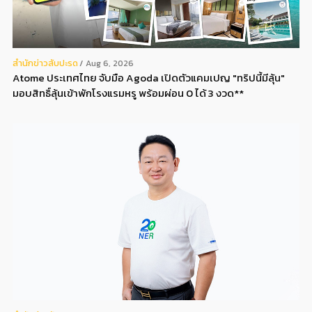
สํานักข่าวสับปะรด
Aug 6, 2026
Atome ประเทศไทย จับมือ Agoda เปิดตัวแคมเปญ "ทริปนี้มีลุ้น"
มอบสิทธิ์ลุ้นเข้าพักโรงแรมหรู พร้อมผ่อน 0 ได้ 3 งวด**