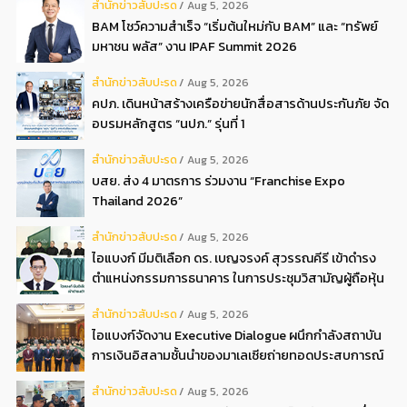
สํานักข่าวสับปะรด
Aug 5, 2026
BAM โชว์ความสำเร็จ “เริ่มต้นใหม่กับ BAM” และ “ทรัพย์
มหาชน พลัส” งาน IPAF Summit 2026
สํานักข่าวสับปะรด
Aug 5, 2026
คปภ. เดินหน้าสร้างเครือข่ายนักสื่อสารด้านประกันภัย จัด
อบรมหลักสูตร “นปภ.” รุ่นที่ 1
สํานักข่าวสับปะรด
Aug 5, 2026
บสย. ส่ง 4 มาตรการ ร่วมงาน “Franchise Expo
Thailand 2026”
สํานักข่าวสับปะรด
Aug 5, 2026
ไอแบงก์ มีมติเลือก ดร. เบญจรงค์ สุวรรณคีรี เข้าดำรง
ตำแหน่งกรรมการธนาคาร ในการประชุมวิสามัญผู้ถือหุ้น
ครั้งที่ 22569
สํานักข่าวสับปะรด
Aug 5, 2026
ไอแบงก์จัดงาน Executive Dialogue ผนึกกำลังสถาบัน
การเงินอิสลามชั้นนำของมาเลเซียถ่ายทอดประสบการณ์
กว่า 40 ปี เตรียมความพร้อมองค์กรสู่การเป็นธนาคาร
สํานักข่าวสับปะรด
Aug 5, 2026
อิสลามแห่งอนาคต