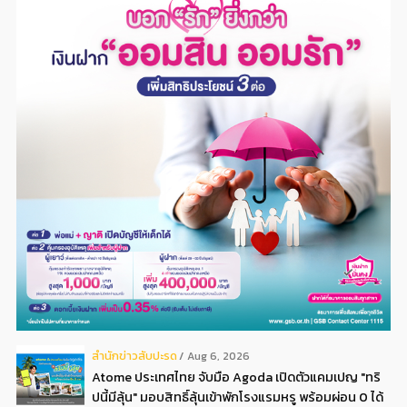
สํานักข่าวสับปะรด
Aug 6, 2026
Atome ประเทศไทย จับมือ Agoda เปิดตัวแคมเปญ "ทริ
ปนี้มีลุ้น" มอบสิทธิ์ลุ้นเข้าพักโรงแรมหรู พร้อมผ่อน 0 ได้