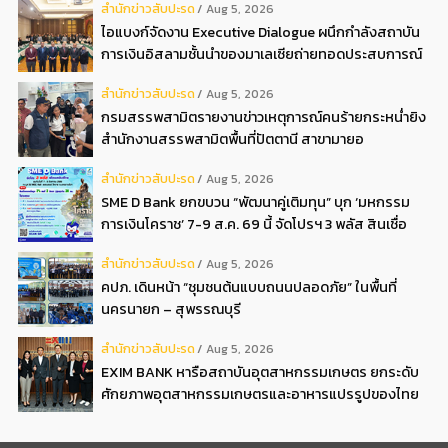
สํานักข่าวสับปะรด
Aug 5, 2026
ไอแบงก์จัดงาน Executive Dialogue ผนึกกำลังสถาบัน
การเงินอิสลามชั้นนำของมาเลเซียถ่ายทอดประสบการณ์
กว่า 40 ปี เตรียมความพร้อมองค์กรสู่การเป็นธนาคาร
สํานักข่าวสับปะรด
Aug 5, 2026
อิสลามแห่งอนาคต
กรมสรรพสามิตรายงานข่าวเหตุการณ์คนร้ายกระหน่ำยิง
สำนักงานสรรพสามิตพื้นที่ปัตตานี สาขามายอ
สํานักข่าวสับปะรด
Aug 5, 2026
SME D Bank ยกขบวน “พัฒนาคู่เติมทุน” บุก ‘มหกรรม
การเงินโคราช’ 7-9 ส.ค. 69 นี้ จัดโปรฯ 3 พลัส สินเชื่อ
ดอกเบี้ยต่ำ 3ต่อปี แถมลดค่าธรรมเนียม พบได้ที่บูธ D2
สํานักข่าวสับปะรด
Aug 5, 2026
คปภ. เดินหน้า “ชุมชนต้นแบบถนนปลอดภัย” ในพื้นที่
นครนายก – สุพรรณบุรี
สํานักข่าวสับปะรด
Aug 5, 2026
EXIM BANK หารือสถาบันอุตสาหกรรมเกษตร ยกระดับ
ศักยภาพอุตสาหกรรมเกษตรและอาหารแปรรูปของไทย