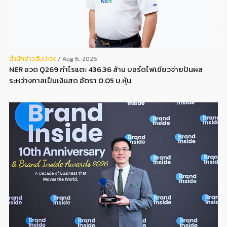
สํานักข่าวสับปะรด
Aug 6, 2026
NER อวด Q269 กำไรแตะ 436.36 ล้าน บอร์ดไฟเขียวจ่ายปันผล
ระหว่างกาลเป็นเงินสด อัตรา 0.05 บ.หุ้น