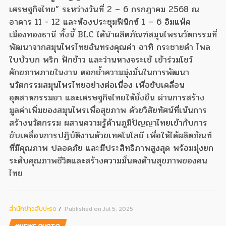
เศรษฐกิจไทย” ระหว่างวันที่ 2 – 6 กรกฎาคม 2568 ณ
อาคาร 11 - 12 และห้องประชุมฟีนิกซ์ 1 – 6 อิมแพ็ค
เมืองทองธานี ทั้งนี้ BLC ได้นำผลิตภัณฑ์สมุนไพรนวัตกรรมที่
พัฒนาจากสมุนไพรไทยอันทรงคุณค่า อาทิ กระชายดำ ไพล
ใบบัวบก พริก ฟักข้าว และว่านหางจระเข้ เข้าร่วมโชว์
ศักยภาพภายในงาน ตอกย้ำความมุ่งมั่นในการพัฒนา
นวัตกรรมสมุนไพรไทยอย่างต่อเนื่อง เพื่อขับเคลื่อน
อุตสาหกรรมยา และเศรษฐกิจไทยให้ยั่งยืน ผ่านการสร้าง
มูลค่าเพิ่มของสมุนไพรเพื่อสุขภาพ ด้วยวิสัยทัศน์ที่เน้นการ
สร้างนวัตกรรม ผสานความรู้ด้านภูมิปัญญาไทยเข้ากับการ
ขับเคลื่อนการปฏิบัติงานด้วยเทคโนโลยี เพื่อให้ได้ผลิตภัณฑ์
ที่มีคุณภาพ ปลอดภัย และมีประสิทธิภาพสูงสุด พร้อมมุ่งยก
ระดับคุณภาพชีวิตและสร้างความมั่นคงด้านสุขภาพของคน
ไทย
สํานักข่าวสับปะรด
Published on Jul 5, 2025