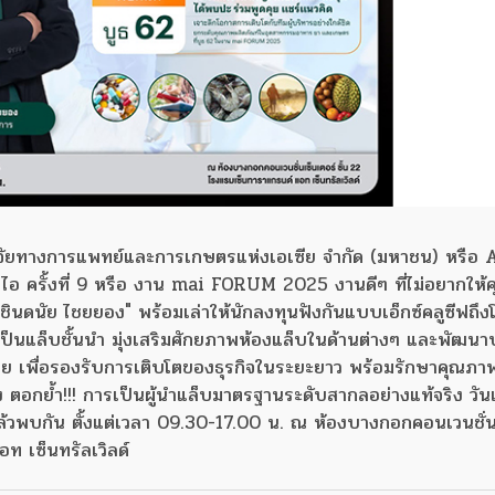
ะวิจัยทางการแพทย์และการเกษตรแห่งเอเซีย จำกัด (มหาชน) หรื
 ครั้งที่ 9 หรือ งาน mai FORUM 2025 งานดีๆ ที่ไม่อยากให้
ินดนัย ไชยยอง" พร้อมเล่าให้นักลงทุนฟังกันแบบเอ็กซ์คลูซีฟถึ
ป็นแล็บชั้นนำ มุ่งเสริมศักยภาพห้องแล็บในด้านต่างๆ และพัฒนาบ
ย เพื่อรองรับการเติบโตของธุรกิจในระยะยาว พร้อมรักษาคุณภา
 ตอกย้ำ!!! การเป็นผู้นำแล็บมาตรฐานระดับสากลอย่างแท้จริง วันเส
แล้วพบกัน ตั้งแต่เวลา 09.30-17.00 น. ณ ห้องบางกอกคอนเวนชั่
อท เซ็นทรัลเวิลด์