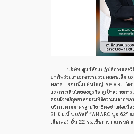
บริษัท ศูนย์ห้องปฏิบัติการแล
ยกทัพร่วมงานมหกรรมรวมพลคนเอ็ม เอ ไอ
พลาด... รอบนี้แม่ทัพใหญ่ AMARC "ดร.ช
และการเติบโตของธุรกิจ สู่เป้าหมายการเ
ตอบโจทย์อุตสาหกรรมที่มีความหลากหลา
บริการตามมาตรฐานวิชาชีพอย่างต่อเนื่อง
21 มิ.ย.นี้ พบกันที่ “AMARC บูธ 62” 
เซ็นเตอร์ ชั้น 22 รร.เซ็นทารา แกรนด์ แ