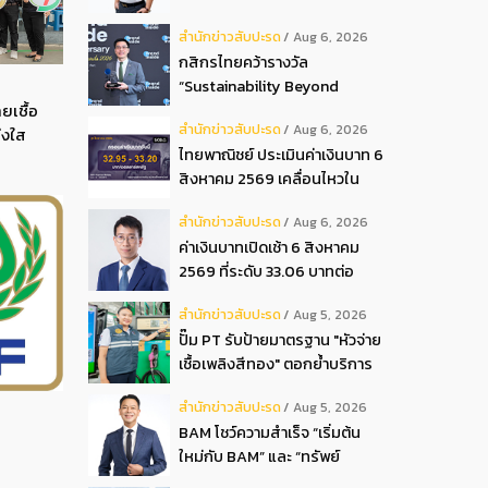
ปันผลระหว่างกาลเป็นเงินสด
สํานักข่าวสับปะรด
Aug 6, 2026
อัตรา 0.05 บ.หุ้น
กสิกรไทยคว้ารางวัล
“Sustainability Beyond
ยเชื้อ
Banking Award”
สํานักข่าวสับปะรด
Aug 6, 2026
่งใส
ไทยพาณิชย์ ประเมินค่าเงินบาท 6
สิงหาคม 2569 เคลื่อนไหวใน
กรอบ 32.95-33.20 บาท
สํานักข่าวสับปะรด
Aug 6, 2026
ดอลลาร์
ค่าเงินบาทเปิดเช้า 6 สิงหาคม
2569 ที่ระดับ 33.06 บาทต่อ
ดอลลาร์ “แข็งค่าขึ้น”
สํานักข่าวสับปะรด
Aug 5, 2026
ปั๊ม PT รับป้ายมาตรฐาน "หัวจ่าย
เชื้อเพลิงสีทอง" ตอกย้ำบริการ
โปร่งใส สร้างความเชื่อมั่นผู้
สํานักข่าวสับปะรด
Aug 5, 2026
บริโภค
BAM โชว์ความสำเร็จ “เริ่มต้น
ใหม่กับ BAM” และ “ทรัพย์
มหาชน พลัส” งาน IPAF Summit