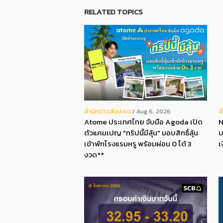
RELATED TOPICS
สํานักข่าวสับปะรด
ส
Aug 6, 2026
Atome ประเทศไทย จับมือ Agoda เปิด
N
ตัวแคมเปญ "ทริปนี้มีลุ้น" มอบสิทธิ์ลุ้น
บ
เข้าพักโรงแรมหรู พร้อมผ่อน 0 ได้ 3
เ
งวด**