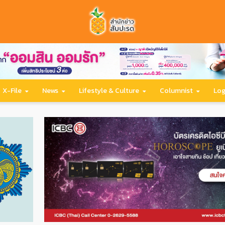
X-File
News
Lifestyle & Culture
Columnist
Log