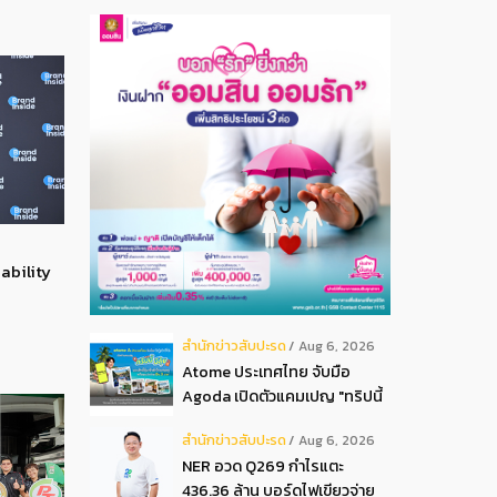
ability
สํานักข่าวสับปะรด
Aug 6, 2026
Atome ประเทศไทย จับมือ
Agoda เปิดตัวแคมเปญ "ทริปนี้
มีลุ้น" มอบสิทธิ์ลุ้นเข้าพัก
สํานักข่าวสับปะรด
Aug 6, 2026
โรงแรมหรู พร้อมผ่อน 0 ได้ 3
NER อวด Q269 กำไรแตะ
งวด**
436.36 ล้าน บอร์ดไฟเขียวจ่าย