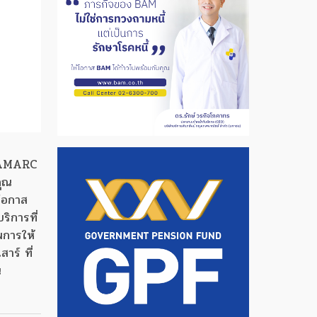
อ AMARC
คุณ
งโอกาส
ริการที่
พการให้
าร์ ที่
น