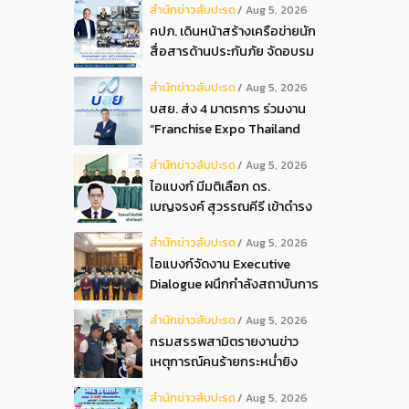
สํานักข่าวสับปะรด
Aug 5, 2026
2026
คปภ. เดินหน้าสร้างเครือข่ายนัก
สื่อสารด้านประกันภัย จัดอบรม
หลักสูตร “นปภ.” รุ่นที่ 1
สํานักข่าวสับปะรด
Aug 5, 2026
บสย. ส่ง 4 มาตรการ ร่วมงาน
“Franchise Expo Thailand
2026”
สํานักข่าวสับปะรด
Aug 5, 2026
ไอแบงก์ มีมติเลือก ดร.
เบญจรงค์ สุวรรณคีรี เข้าดำรง
ตำแหน่งกรรมการธนาคาร ใน
สํานักข่าวสับปะรด
Aug 5, 2026
การประชุมวิสามัญผู้ถือหุ้น ครั้ง
ไอแบงก์จัดงาน Executive
ที่ 22569
Dialogue ผนึกกำลังสถาบันการ
เงินอิสลามชั้นนำของมาเลเซีย
สํานักข่าวสับปะรด
Aug 5, 2026
ถ่ายทอดประสบการณ์กว่า 40 ปี
กรมสรรพสามิตรายงานข่าว
เตรียมความพร้อมองค์กรสู่การ
เหตุการณ์คนร้ายกระหน่ำยิง
เป็นธนาคารอิสลามแห่งอนาคต
สำนักงานสรรพสามิตพื้นที่
สํานักข่าวสับปะรด
Aug 5, 2026
ปัตตานี สาขามายอ