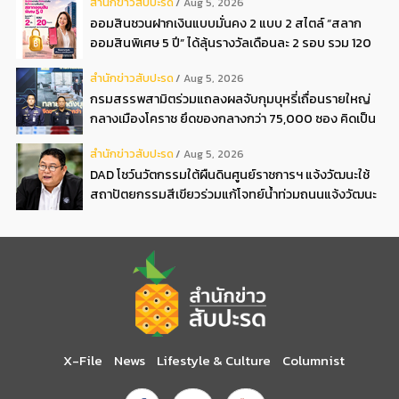
สํานักข่าวสับปะรด
Aug 5, 2026
ออมสินชวนฝากเงินแบบมั่นคง 2 แบบ 2 สไตล์ “สลาก
ออมสินพิเศษ 5 ปี” ได้ลุ้นรางวัลเดือนละ 2 รอบ รวม 120
รอบกับ “เงินฝากออมสิน ออมสุข” ฝาก 3 ปี รับดอกเบี้ย
สํานักข่าวสับปะรด
Aug 5, 2026
ทุกเดือนเทียบเท่าฝากประจำ 1.52 ต่อปี ไม่ต้องเสียภาษี
กรมสรรพสามิตร่วมแถลงผลจับกุมบุหรี่เถื่อนรายใหญ่
กลางเมืองโคราช ยึดของกลางกว่า 75,000 ซอง คิดเป็น
ภาษีที่รัฐสูญเสียกว่า 4 ล้านบาท
สํานักข่าวสับปะรด
Aug 5, 2026
DAD โชว์นวัตกรรมใต้ผืนดินศูนย์ราชการฯ แจ้งวัฒนะใช้
สถาปัตยกรรมสีเขียวร่วมแก้โจทย์น้ำท่วมถนนแจ้งวัฒนะ
อย่างยั่งยืน
X-File
News
Lifestyle & Culture
Columnist