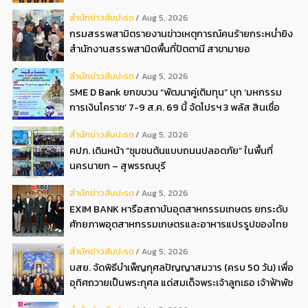
กว่า 40 ปี เตรียมความพร้อมองค์กรสู่การเป็นธนาคาร
สํานักข่าวสับปะรด
Aug 5, 2026
อิสลามแห่งอนาคต
กรมสรรพสามิตรายงานข่าวเหตุการณ์คนร้ายกระหน่ำยิง
สำนักงานสรรพสามิตพื้นที่ปัตตานี สาขามายอ
สํานักข่าวสับปะรด
Aug 5, 2026
SME D Bank ยกขบวน “พัฒนาคู่เติมทุน” บุก ‘มหกรรม
การเงินโคราช’ 7-9 ส.ค. 69 นี้ จัดโปรฯ 3 พลัส สินเชื่อ
ดอกเบี้ยต่ำ 3ต่อปี แถมลดค่าธรรมเนียม พบได้ที่บูธ D2
สํานักข่าวสับปะรด
Aug 5, 2026
คปภ. เดินหน้า “ชุมชนต้นแบบถนนปลอดภัย” ในพื้นที่
นครนายก – สุพรรณบุรี
สํานักข่าวสับปะรด
Aug 5, 2026
EXIM BANK หารือสถาบันอุตสาหกรรมเกษตร ยกระดับ
ศักยภาพอุตสาหกรรมเกษตรและอาหารแปรรูปของไทย
สํานักข่าวสับปะรด
Aug 5, 2026
บสย. จัดพิธีบำเพ็ญกุศลปัญญาสมวาร (ครบ 50 วัน) เพื่อ
อุทิศถวายเป็นพระกุศล แด่สมเด็จพระเจ้าลูกเธอ เจ้าฟ้าพัช
รกิติยาภาฯ