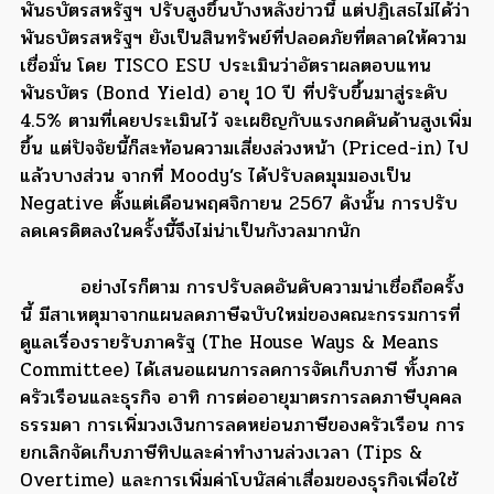
พันธบัตรสหรัฐฯ ปรับสูงขึ้นบ้างหลังข่าวนี้ แต่ปฏิเสธไม่ได้ว่า
พันธบัตรสหรัฐฯ ยังเป็นสินทรัพย์ที่ปลอดภัยที่ตลาดให้ความ
เชื่อมั่น โดย TISCO ESU ประเมินว่าอัตราผลตอบแทน
พันธบัตร (Bond Yield) อายุ 10 ปี ที่ปรับขึ้นมาสู่ระดับ
4.5% ตามที่เคยประเมินไว้ จะเผชิญกับแรงกดดันด้านสูงเพิ่ม
ขึ้น แต่ปัจจัยนี้ก็สะท้อนความเสี่ยงล่วงหน้า (Priced-in) ไป
แล้วบางส่วน จากที่ Moody’s ได้ปรับลดมุมมองเป็น
Negative ตั้งแต่เดือนพฤศจิกายน 2567 ดังนั้น การปรับ
ลดเครดิตลงในครั้งนี้จึงไม่น่าเป็นกังวลมากนัก
อย่างไรก็ตาม การปรับลดอันดับความน่าเชื่อถือครั้ง
นี้ มีสาเหตุมาจากแผนลดภาษีฉบับใหม่ของคณะกรรมการที่
ดูแลเรื่องรายรับภาครัฐ (The House Ways & Means
Committee) ได้เสนอแผนการลดการจัดเก็บภาษี ทั้งภาค
ครัวเรือนและธุรกิจ อาทิ การต่ออายุมาตรการลดภาษีบุคคล
ธรรมดา การเพิ่มวงเงินการลดหย่อนภาษีของครัวเรือน การ
ยกเลิกจัดเก็บภาษีทิปและค่าทำงานล่วงเวลา (Tips &
Overtime) และการเพิ่มค่าโบนัสค่าเสื่อมของธุรกิจเพื่อใช้