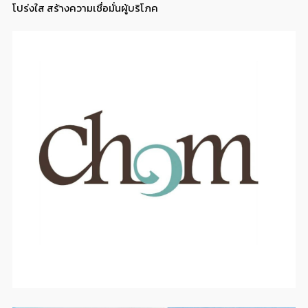
โปร่งใส สร้างความเชื่อมั่นผู้บริโภค