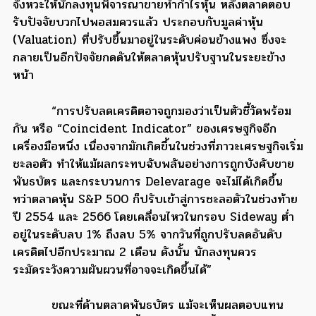
จังหวะให้นักลงทุนพิจารณาขายทำกำไรหุ้น หลังตลาดตอบ
รับปัจจัยบวกไปพอสมควรแล้ว ประกอบกับมูลค่าหุ้น
(Valuation) ที่ปรับขึ้นมาอยู่ในระดับค่อนข้างแพง ซึ่งจะ
กลายเป็นอีกปัจจัยกดดันให้ตลาดหุ้นปรับฐานในระยะข้าง
หน้า
“การปรับลดเครดิตอาจถูกมองว่าเป็นตัวชี้วัดพร้อม
กัน หรือ “Coincident Indicator” ของเศรษฐกิจอีก
เครื่องมือหนึ่ง เนื่องจากมักเกิดขึ้นในช่วงที่ภาวะเศรษฐกิจเริ่ม
ชะลอตัว ทำให้แม้ผลกระทบฉับพลันอย่างการถูกบังคับขาย
พันธบัตร และกระบวนการ Delevarage จะไม่ได้เกิดขึ้น
ทว่าตลาดหุ้น S&P 500 ก็ปรับเข้าสู่การชะลอตัวในช่วงท้าย
ปี 2554 และ 2566 โดยเคลื่อนไหวในกรอบ Sideway ต่ำ
อยู่ในระดับลบ 1% ถึงลบ 5% จากวันที่ถูกปรับลดอันดับ
เครดิตไปอีกประมาณ 2 เดือน ดังนั้น นักลงทุนควร
ระมัดระวังความผันผวนที่อาจจะเกิดขึ้นได้”
ขณะที่ด้านตลาดพันธบัตร แม้จะเห็นผลตอบแทน