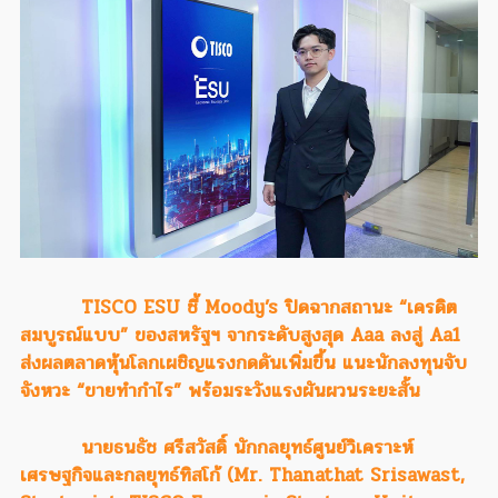
TISCO ESU ชี้ Moody’s ปิดฉากสถานะ “เครดิต
สมบูรณ์แบบ” ของสหรัฐฯ จากระดับสูงสุด Aaa ลงสู่ Aa1
ส่งผลตลาดหุ้นโลกเผชิญแรงกดดันเพิ่มขึ้น แนะนักลงทุนจับ
จังหวะ “ขายทำกำไร” พร้อมระวังแรงผันผวนระยะสั้น
นายธนธัช ศรีสวัสดิ์ นักกลยุทธ์ศูนย์วิเคราะห์
เศรษฐกิจและกลยุทธ์ทิสโก้ (Mr. Thanathat Srisawast,