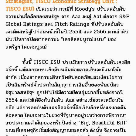
Strategist, TISCO Economic Strategy Unit :
TISCO ESU)
เปิดเผยว่า กรณีที่ Moody’s ปรับลดอันดับ
ความน่าเชื่อถือของสหรัฐฯ จาก Aaa ลงสู่ Aa1 ต่อจาก S&P
Global Ratings และ Fitch Ratings ที่ปรับลดอันดับ
เครดิตสหรัฐไปก่อนหน้านี้ในปี 2554 และ 2566 ตามลำดับ
นับเป็นการปิดฉากสถานะ “เครดิตสมบูรณ์แบบ” ของ
สหรัฐฯ โดยสมบูรณ์
ทั้งนี้ TISCO ESU ประเมินการปรับลดอันดับเครดิต
ครั้งนี้ แม้ผลกระทบเชิงฉับพลันต่อตลาดเงินจะมีแนวโน้ม
จำกัด เนื่องจากสถานะสินทรัพย์ปลอดภัยและเงื่อนไขการ
เป็นสินทรัพย์ค้ำประกันสัญญาการเงินอื่นของพันธบัตร
รัฐบาลสหรัฐฯ ถูกปรับให้มีความยืดหยุ่นมากขึ้นหลังจากปี
2554 และไม่ได้อิงกับอันดับ Aaa อย่างเข้มงวดเหมือนใน
อดีต แต่การลดอันดับเครดิตครั้งนี้ถือเป็นอีกหนึ่งแรงกดดัน
ต่อตลาด โดยเฉพาะในช่วงที่รัฐบาลอยู่ระหว่างการพิจารณา
งบประมาณสำคัญของทรัมป์อย่าง “Big, Beautiful Bill”
ขณะที่เศรษฐกิจเริ่มส่งสัญญาณชะลอตัว ดังนั้น จึงอาจเป็น