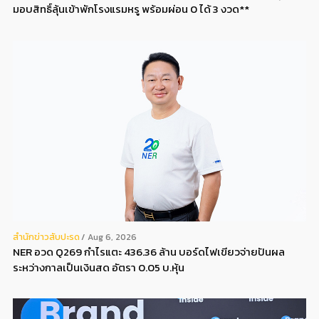
มอบสิทธิ์ลุ้นเข้าพักโรงแรมหรู พร้อมผ่อน 0 ได้ 3 งวด**
สํานักข่าวสับปะรด
Aug 6, 2026
NER อวด Q269 กำไรแตะ 436.36 ล้าน บอร์ดไฟเขียวจ่ายปันผล
ระหว่างกาลเป็นเงินสด อัตรา 0.05 บ.หุ้น