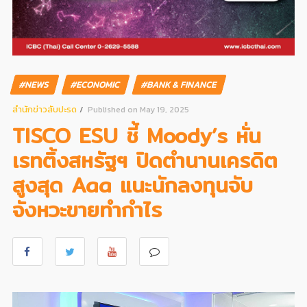
#NEWS
#ECONOMIC
#BANK & FINANCE
สํานักข่าวสับปะรด
Published on May 19, 2025
TISCO ESU ชี้ Moody’s หั่น
เรทติ้งสหรัฐฯ ปิดตำนานเครดิต
สูงสุด Aaa แนะนักลงทุนจับ
จังหวะขายทำกำไร