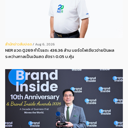
สํานักข่าวสับปะรด
Aug 6, 2026
NER อวด Q269 กำไรแตะ 436.36 ล้าน บอร์ดไฟเขียวจ่ายปันผล
ระหว่างกาลเป็นเงินสด อัตรา 0.05 บ.หุ้น