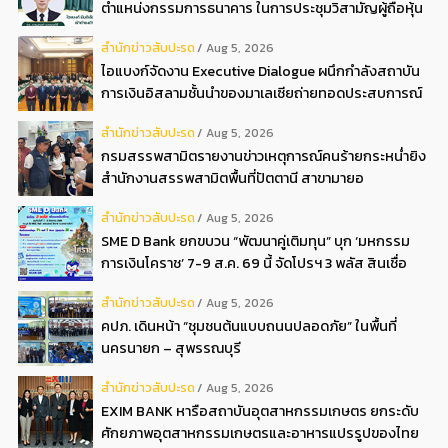
ตำแหน่งกรรมการธนาคาร ในการประชุมวิสามัญผู้ถือหุ้น
ครั้งที่ 22569
สํานักข่าวสับปะรด
Aug 5, 2026
ไอแบงก์จัดงาน Executive Dialogue ผนึกกำลังสถาบัน
การเงินอิสลามชั้นนำของมาเลเซียถ่ายทอดประสบการณ์
กว่า 40 ปี เตรียมความพร้อมองค์กรสู่การเป็นธนาคาร
สํานักข่าวสับปะรด
Aug 5, 2026
อิสลามแห่งอนาคต
กรมสรรพสามิตรายงานข่าวเหตุการณ์คนร้ายกระหน่ำยิง
สำนักงานสรรพสามิตพื้นที่ปัตตานี สาขามายอ
สํานักข่าวสับปะรด
Aug 5, 2026
SME D Bank ยกขบวน “พัฒนาคู่เติมทุน” บุก ‘มหกรรม
การเงินโคราช’ 7-9 ส.ค. 69 นี้ จัดโปรฯ 3 พลัส สินเชื่อ
ดอกเบี้ยต่ำ 3ต่อปี แถมลดค่าธรรมเนียม พบได้ที่บูธ D2
สํานักข่าวสับปะรด
Aug 5, 2026
คปภ. เดินหน้า “ชุมชนต้นแบบถนนปลอดภัย” ในพื้นที่
นครนายก – สุพรรณบุรี
สํานักข่าวสับปะรด
Aug 5, 2026
EXIM BANK หารือสถาบันอุตสาหกรรมเกษตร ยกระดับ
ศักยภาพอุตสาหกรรมเกษตรและอาหารแปรรูปของไทย