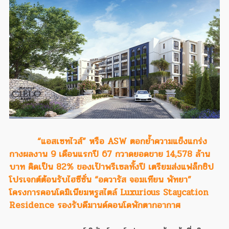
“แอสเซทไวส์” หรือ ASW ตอกย้ำความแข็งแกร่ง
กางผลงาน 9 เดือนแรกปี 67 กวาดยอดขาย 14,578 ล้าน
บาท คิดเป็น 82% ของเป้าพรีเซลทั้งปี เตรียมส่งแฟล็กชิป
โปรเจกต์ต้อนรับไฮซีซั่น “อควารัส จอมเทียน พัทยา”
โครงการคอนโดมิเนียมหรูสไตล์ Luxurious Staycation
Residence รองรับดีมานด์คอนโดพักตากอากาศ