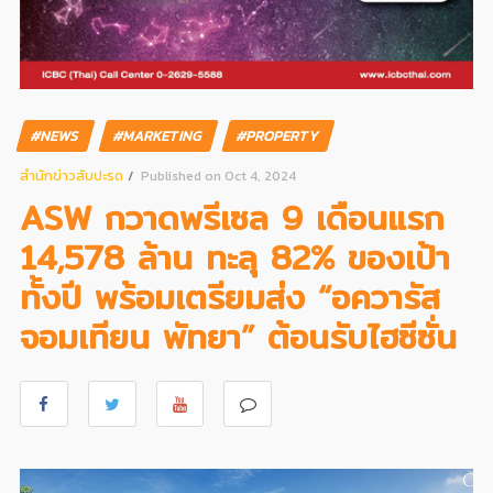
#NEWS
#MARKETING
#PROPERTY
สํานักข่าวสับปะรด
Published on Oct 4, 2024
ASW กวาดพรีเซล 9 เดือนแรก
14,578 ล้าน ทะลุ 82% ของเป้า
ทั้งปี พร้อมเตรียมส่ง “อควารัส
จอมเทียน พัทยา” ต้อนรับไฮซีซั่น