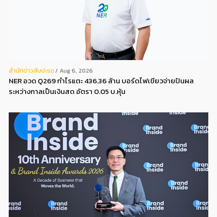
สํานักข่าวสับปะรด
Aug 6, 2026
NER อวด Q269 กำไรแตะ 436.36 ล้าน บอร์ดไฟเขียวจ่ายปันผล
ระหว่างกาลเป็นเงินสด อัตรา 0.05 บ.หุ้น