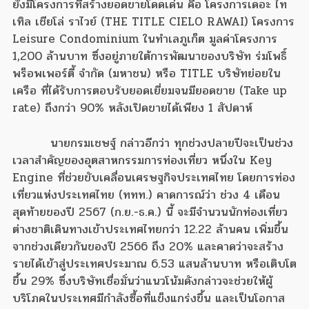
ยังมีโครงการที่สร้างยอดขายโดดเด่น คือ โครงการเดอะ ไท
เทิล เชียโล่ ราไวย์ (THE TITLE CIELO RAWAI) โครงการ
Leisure Condominium ในทำเลภูเก็ต มูลค่าโครงการ
1,200 ล้านบาท ซึ่งอยู่ภายใต้การพัฒนาของบริษัท ร่มโพธิ์
พร็อพเพอร์ตี้ จำกัด (มหาชน) หรือ TITLE บริษัทย่อยใน
เครือ ที่ได้รับการตอบรับยอดเยี่ยมจนมียอดขาย (Take up
rate) ถึงกว่า 90% หลังเปิดขายได้เพียง 1 สัปดาห์
นายกรมเชษฐ์ กล่าวอีกว่า ทุกช่วงปลายปีจะเป็นช่วง
เวลาสำคัญของอุตสาหกรรมการท่องเที่ยว หนึ่งใน Key
Engine ที่ช่วยขับเคลื่อนเศรษฐกิจประเทศไทย โดยการท่อง
เที่ยวแห่งประเทศไทย (ททท.) คาดการณ์ว่า ช่วง 4 เดือน
สุดท้ายของปี 2567 (ก.ย.-ธ.ค.) นี้ จะมีจำนวนนักท่องเที่ยว
ต่างชาติเดินทางเข้าประเทศไทยกว่า 12.22 ล้านคน เพิ่มขึ้น
จากช่วงเดียวกันของปี 2566 ถึง 20% และคาดว่าจะสร้าง
รายได้เข้าสู่ประเทศประมาณ 6.53 แสนล้านบาท หรือเติบโต
ขึ้น 29% ซึ่งบริษัทเชื่อมั่นว่าแนวโน้มดังกล่าวจะช่วยให้ผู้
บริโภคในประเทศมีกำลังซื้อที่แข็งแกร่งขึ้น และเป็นโอกาส