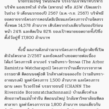
นายกรมเชษฐ์ วิพันธ์พงษ์ ประธานเจ้าหน้าที่บริหาร
บริษัท แอสเซทไวส์ จำกัด (มหาชน) หรือ ASW เปิดเผยว่า
ในช่วง 9 เดือนแรกของปี 2567 (ม.ค.-ก.ย. 2567) บริษัทมี
ยอดขายจากโครงการคอนโดมิเนียมและโครงการบ้านจัดสรร
ทั้งหมด 14,578 ล้านบาท เติบโตจากช่วงเดียวกันของปีก่อน
หน้า 24% และคิดเป็น 82% ของเป้าหมายยอดขายทั้งปีซึ่ง
ตั้งไว้อยู่ที่ 17,800 ล้านบาท
ทั้งนี้ ผลงานดังกล่าวมาจากโครงการที่อยู่อาศัยที่เปิด
ตัวในไตรมาส 2/2567 และยังคงสร้างยอดขายต่อเนื่อง
ได้แก่ โครงการดิ อาเบอร์ รามอินทรา-วัชรพล (The Arbor
Ramintra-Watcharapol) โครงการบ้านเดี่ยวบรรยากาศ
ธรรมชาติ ติดถนนจตุโชติ ใกล้ทางด่วนฉลองรัช (รามอินทรา-
อาจณรงค์) มูลค่าโครงการ 1,500 ล้านบาท และโครงการ
ฌาน เดอะ ริเวอร์ไซด์ บรมราชชนนี (CHANN The
Riverside Boromratchachonnani) บ้านเดี่ยวทำเล
ศักยภาพริมแม่น้ำท่าจีน ติดถนนใหญ่ ใกล้มหาวิทยาลัยมหิดล
ศาลายา มูลค่าโครงการรวม 1,800 ล้านบาท ขณะเดียวกัน