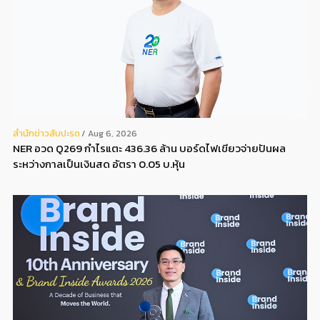
สํานักข่าวสับปะรด
Aug 6, 2026
NER อวด Q269 กำไรแตะ 436.36 ล้าน บอร์ดไฟเขียวจ่ายปันผล
ระหว่างกาลเป็นเงินสด อัตรา 0.05 บ.หุ้น