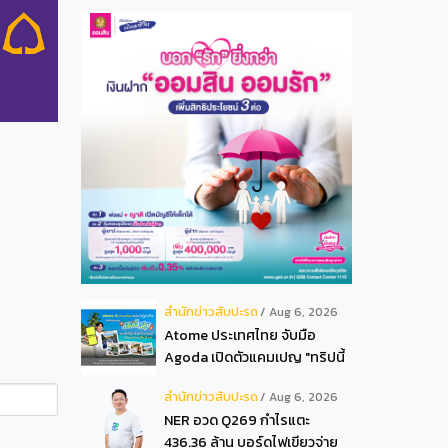
สํานักข่าวสับปะรด
Aug 6, 2026
Atome ประเทศไทย จับมือ
Agoda เปิดตัวแคมเปญ "ทริปนี้
มีลุ้น" มอบสิทธิ์ลุ้นเข้าพัก
สํานักข่าวสับปะรด
Aug 6, 2026
โรงแรมหรู พร้อมผ่อน 0 ได้ 3
NER อวด Q269 กำไรแตะ
งวด**
436.36 ล้าน บอร์ดไฟเขียวจ่าย