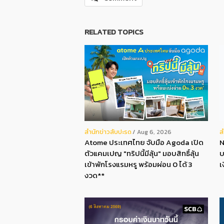
RELATED TOPICS
สํานักข่าวสับปะรด
ส
Aug 6, 2026
Atome ประเทศไทย จับมือ Agoda เปิด
N
ตัวแคมเปญ "ทริปนี้มีลุ้น" มอบสิทธิ์ลุ้น
บ
เข้าพักโรงแรมหรู พร้อมผ่อน 0 ได้ 3
เ
งวด**