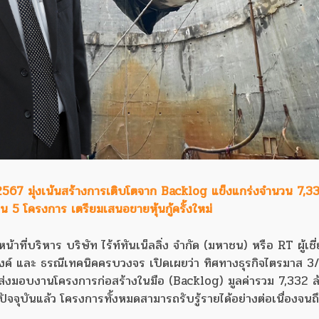
567 มุ่งเน้นสร้างการเติบโตจาก Backlog แข็งแกร่งจำนวน 7,33
 5 โครงการ เตรียมเสนอขายหุ้นกู้ครั้งใหม่
าที่บริหาร บริษัท ไร้ท์ทันเน็ลลิ่ง จำกัด (มหาชน) หรือ RT ผู้เช
มงค์ และ ธรณีเทคนิคครบวงจร เปิดเผยว่า ทิศทางธุรกิจไตรมาส 
่งส่งมอบงานโครงการก่อสร้างในมือ (Backlog) มูลค่ารวม 7,332 
ปัจจุบันแล้ว โครงการทั้งหมดสามารถรับรู้รายได้อย่างต่อเนื่องจนถึ