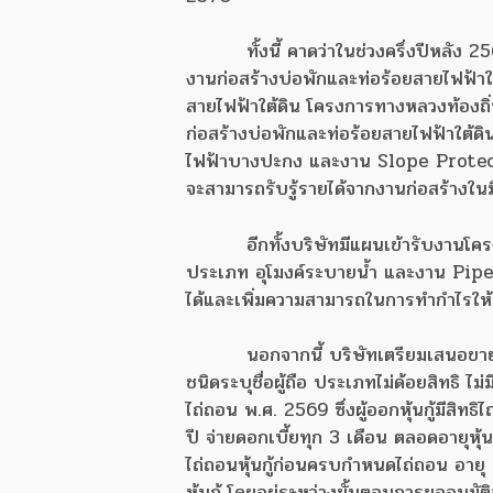
ทั้งนี้ คาดว่าในช่วงครึ่งปีหลั
งานก่อสร้างบ่อพักและท่อร้อยสายไฟฟ้าใ
สายไฟฟ้าใต้ดิน โครงการทางหลวงท้องถิ่
ก่อสร้างบ่อพักและท่อร้อยสายไฟฟ้าใต้ดิ
ไฟฟ้าบางปะกง และงาน Slope Protecti
จะสามารถรับรู้รายได้จากงานก่อสร้างใ
อีกทั้งบริษัทมีแผนเข้ารับงานโค
ประเภท อุโมงค์ระบายน้ำ และงาน Pipe 
ได้และเพิ่มความสามารถในการทำกำไรให้อยู
นอกจากนี้ บริษัทเตรียมเสนอขายหุ
ชนิดระบุชื่อผู้ถือ ประเภทไม่ด้อยสิทธิ ไม่
ไถ่ถอน พ.ศ. 2569 ซึ่งผู้ออกหุ้นกู้มีสิท
ปี จ่ายดอกเบี้ยทุก 3 เดือน ตลอดอายุหุ้นก
ไถ่ถอนหุ้นกู้ก่อนครบกำหนดไถ่ถอน อายุ 
หุ้นกู้ โดยอยู่ระหว่างขั้นตอนการขออน