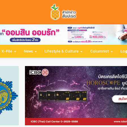
X-File
News
Lifestyle & Culture
Columnist
Log