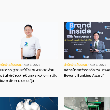
ํานักข่าวสับปะรด
สํานักข่าวสับปะรด
Aug 6, 2026
Aug 6, 2026
ER อวด Q269 กำไรแตะ 436.36 ล้าน
กสิกรไทยคว้ารางวัล “Sustain
อร์ดไฟเขียวจ่ายปันผลระหว่างกาลเป็น
Beyond Banking Award”
งินสด อัตรา 0.05 บ.หุ้น