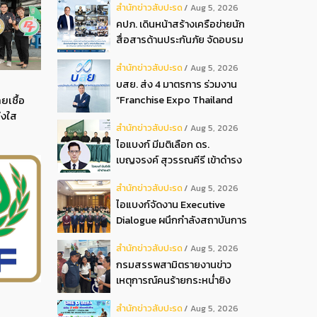
สํานักข่าวสับปะรด
Aug 5, 2026
2026
คปภ. เดินหน้าสร้างเครือข่ายนัก
สื่อสารด้านประกันภัย จัดอบรม
หลักสูตร “นปภ.” รุ่นที่ 1
สํานักข่าวสับปะรด
Aug 5, 2026
บสย. ส่ง 4 มาตรการ ร่วมงาน
ยเชื้อ
“Franchise Expo Thailand
่งใส
2026”
สํานักข่าวสับปะรด
Aug 5, 2026
ไอแบงก์ มีมติเลือก ดร.
เบญจรงค์ สุวรรณคีรี เข้าดำรง
ตำแหน่งกรรมการธนาคาร ใน
สํานักข่าวสับปะรด
Aug 5, 2026
การประชุมวิสามัญผู้ถือหุ้น ครั้ง
ไอแบงก์จัดงาน Executive
ที่ 22569
Dialogue ผนึกกำลังสถาบันการ
เงินอิสลามชั้นนำของมาเลเซีย
สํานักข่าวสับปะรด
Aug 5, 2026
ถ่ายทอดประสบการณ์กว่า 40 ปี
กรมสรรพสามิตรายงานข่าว
เตรียมความพร้อมองค์กรสู่การ
เหตุการณ์คนร้ายกระหน่ำยิง
เป็นธนาคารอิสลามแห่งอนาคต
สำนักงานสรรพสามิตพื้นที่
สํานักข่าวสับปะรด
Aug 5, 2026
ปัตตานี สาขามายอ