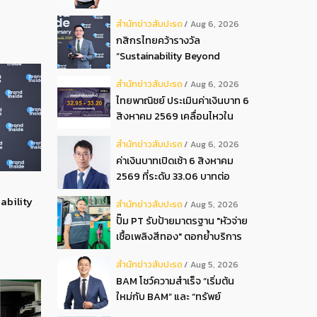
ปันผลระหว่างกาลเป็นเงินสด
สํานักข่าวสับปะรด
Aug 6, 2026
อัตรา 0.05 บ.หุ้น
กสิกรไทยคว้ารางวัล
“Sustainability Beyond
Banking Award”
สํานักข่าวสับปะรด
Aug 6, 2026
ไทยพาณิชย์ ประเมินค่าเงินบาท 6
สิงหาคม 2569 เคลื่อนไหวใน
กรอบ 32.95-33.20 บาท
สํานักข่าวสับปะรด
Aug 6, 2026
ดอลลาร์
ค่าเงินบาทเปิดเช้า 6 สิงหาคม
2569 ที่ระดับ 33.06 บาทต่อ
ดอลลาร์ “แข็งค่าขึ้น”
ability
สํานักข่าวสับปะรด
Aug 5, 2026
ปั๊ม PT รับป้ายมาตรฐาน "หัวจ่าย
เชื้อเพลิงสีทอง" ตอกย้ำบริการ
โปร่งใส สร้างความเชื่อมั่นผู้
สํานักข่าวสับปะรด
Aug 5, 2026
บริโภค
BAM โชว์ความสำเร็จ “เริ่มต้น
ใหม่กับ BAM” และ “ทรัพย์
มหาชน พลัส” งาน IPAF Summit