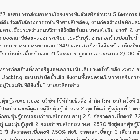
ง 2567 จะสามารถส่งมอบงานโครงการที่แล้วเสร็จจำนวน 5 โครงการ ไ
ต้ดินร่วมกับโครงการรถไฟฟ้าสายสีเหลือง, งานก่อสร้างบ่อพักและ
นสายเชื่อมระหว่างถนนวิภาวดีรังสิตกับถนนพหลโยธิน ช่วงที่ 2, ง
น ของสถานีย่อยคลองกระเทียม เขตมีนบุรี, งานก่อสร้างบ่อเก็บน้
on ทางหลวงหมายเลข 1349 ตอน สะเมิง-วัดจันทร์ จ.เชียงใหม่ 
นมืออย่างต่อเนื่องจำนวน 21 โครงการ มูลค่ารวมประมาณ 2,000 
รงการก่อสร้างทั้งภาครัฐและเอกชนเพิ่มเติมช่วงครึ่งปีหลัง 2567 
Jacking ระบบบำบัดน้ำเสีย ซึ่งงานทั้งหมดจะเป็นการเสริมการรั
่ในระดับที่ดียิ่งขึ้น” นายชวลิตกล่าว
้นกู้ระยะยาวของ บริษัท ไร้ท์ทันเน็ลลิ่ง จำกัด (มหาชน) ครั้งที่
มีประกัน และมีผู้แทนผู้ถือหุ้นกู้ จำนวน 2 ชุด ได้แก่ หุ้นกู้ชุดที่ 1
ธิไถ่ถอนหุ้นกู้ก่อนครบกำหนดไถ่ถอน อายุ 2 ปี อัตราดอกเบี้ยคงที่ 7
ู้ และหุ้นกู้ชุดที่ 2 ครบกำหนดไถ่ถอน พ.ศ. 2570 ซึ่งผู้ออกหุ้นกู้มี
3 ปี อัตราดอกเบี้ยคงที่ 7.50% ต่อปี จ่ายดอกเบี้ยทุก 3 เดือน ต
ุมัติจากสำนักงานคณะกรรมการกำกับหลักทรัพย์และตลาดหลักทรัพย์ 