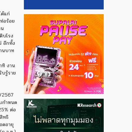
ด้แก่
ท่อร้อย
าน
ำดิบโรง
อีกทั้ง
ล้านบาท
อาทิ งาน
บรู้ราย
 1/2567
 ครบกำหนด
.25% ต่อ
สิทธิ
ลอดอายุ
(ก.ล.ต.)